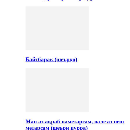
Байтбарак (шеърҳо)
Ман аз ақраб наметарсам, вале аз неш
метарсам (шеъри пурра)