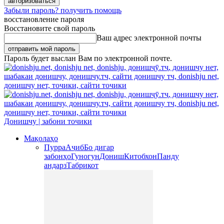
Забыли пароль? получить помощь
восстановление пароля
Восстановите свой пароль
Ваш адрес электронной почты
Пароль будет выслан Вам по электронной почте.
Донишчу | забони точики
Мақолаҳо
Пурра
Аҷиб
Бо дигар
забонҳо
Гуногун
Дониш
Китобхон
Панду
андарз
Табрикот