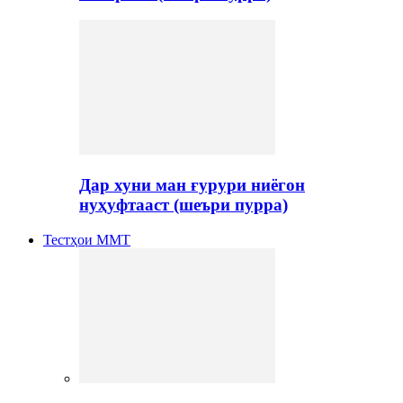
Дар хуни ман ғурури ниёгон
нуҳуфтааст (шеъри пурра)
Тестҳои ММТ