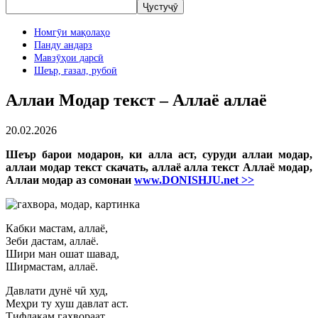
Номгӯи мақолаҳо
Панду андарз
Мавзӯҳои дарсӣ
Шеър, ғазал, рубоӣ
Аллаи Модар текст – Аллаё аллаё
20.02.2026
Шеър барои модарон, ки алла аст, суруди аллаи модар,
аллаи модар текст скачать, аллаё алла текст Аллаё модар,
Аллаи модар аз сомонаи
www.DONISHJU.net >>
Кабки мастам, аллаё,
Зеби дастам, аллаё.
Шири ман ошат шавад,
Ширмастам, аллаё.
Давлати дунё чӣ худ,
Меҳри ту хуш давлат аст.
Тифлакам гаҳвораат,