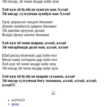
Эй писар, эй чони модар хоби хуш
Хоб кун эй булбули хушгуи ман Аллаё
Эй писар, гулгунчаи хушбуи ман Аллаё
Орзу дорам ки хандон бинамат
Доимо хушбахти даврон бинамат
Эй давоми орзухои дилам
Фахри ёрону азизон бинамат
Хоб кун эй чони ширин, аллаё, аллаё
Эй чигарбанди дили ман, аллаё, аллаё
Шаб расид бозичахо дар хоби ноз
Мохи нави ситорахо дар хоби ноз
Хоб кун эй чони модар хоби хуш
Эй писар эй чони модар хоби хуш
Хоб кун эй булбули ширин суханам, аллаё
Эй писар гулгунчаи богу чаманам, аллаё, аллаё, аллаё,
аллаё!!!
БАРЧАСП
модар