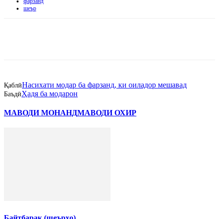
фарзанд
шеър
Насихати модар ба фарзанд, ки оиладор мешавад
Қаблӣ
Ҳадя ба модарон
Баъдӣ
МАВОДИ МОНАНД
МАВОДИ ОХИР
Байтбарак (шеърҳо)