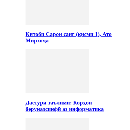
Китоби Сарои санг (қисми 1), Ато
Мирхоҷа
Дастури таълимӣ: Корҳои
беруназсинфӣ аз информатика