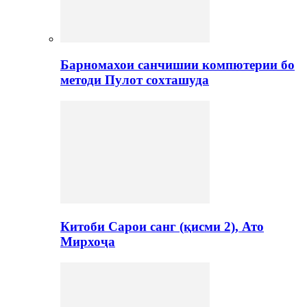
Барномахои санчишии компютерии бо
методи Пулот сохташуда
Китоби Сарои санг (қисми 2), Ато
Мирхоҷа