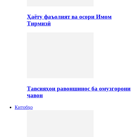
Ҳаёту фаъолият ва осори Имом
Тирмизӣ
Тавсияҳои равоншинос ба омузгорони
ҷавон
Китобҳо