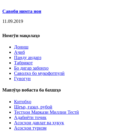
Савоби нимта нон
11.09.2019
Номгӯи мақолаҳо
Дониш
Аҷиб
Панду андарз
Табрикот
Бо дигар забонҳо
Саволҳо бо мукофотпулӣ
Гуногун
Мавзӯҳо вобаста ба бахшҳо
Китобҳо
Шеър, ғазал, рубоӣ
Тестҳои Маркази Миллии Тестӣ
Адабиёти тоҷик
Асосҳои давлат ва ҳуқуқ
Асосҳои туризм