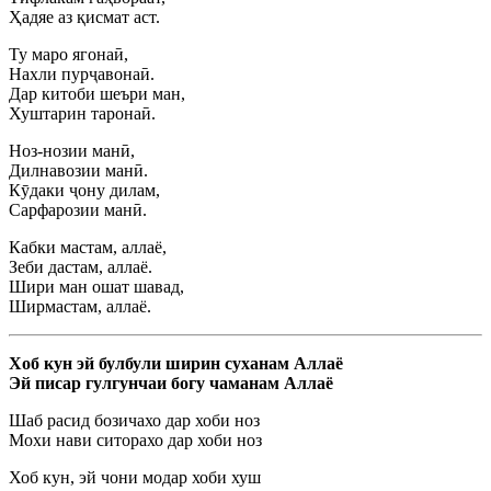
Ҳадяе аз қисмат аст.
Ту маро ягонаӣ,
Нахли пурҷавонаӣ.
Дар китоби шеъри ман,
Хуштарин таронаӣ.
Ноз-нозии манӣ,
Дилнавозии манӣ.
Кӯдаки ҷону дилам,
Сарфарозии манӣ.
Кабки мастам, аллаё,
Зеби дастам, аллаё.
Шири ман ошат шавад,
Ширмастам, аллаё.
Хоб кун эй булбули ширин суханам Аллаё
Эй писар гулгунчаи богу чаманам Аллаё
Шаб расид бозичахо дар хоби ноз
Мохи нави ситорахо дар хоби ноз
Хоб кун, эй чони модар хоби хуш