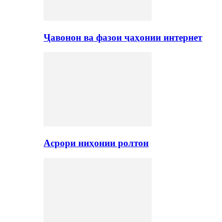
Ҷавонон ва фазои ҷаҳонии интернет
Асрори ниҳонии ролтон