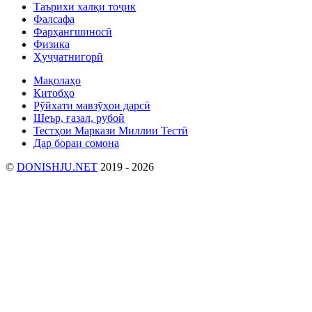
Таърихи халқи тоҷик
Фалсафа
Фарҳангшиносӣ
Физика
Ҳуҷҷатнигорӣ
Мақолаҳо
Китобҳо
Рӯйхати мавзӯҳои дарсӣ
Шеър, ғазал, рубоӣ
Тестҳои Маркази Миллии Тестӣ
Дар бораи сомона
©
DONISHJU.NET
2019 - 2026