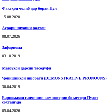
Фактҳои ҷолиб дар бораи Пул
15.08.2020
Асрори ниҳонии ролтон
08.07.2026
Зафарнома
03.10.2019
Мавзӯҳои дарсии тасодуфӣ
Ҷонишинҳои ишоратӣ (DEMONSTRATIVE PRONOUNS)
30.04.2019
Барномахои санчишии компютерии бо методи Пулот
сохташуда
05.04.2026