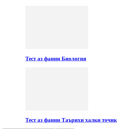
Тест аз фанни Биология
Тест аз фанни Таърихи халқи тоҷик