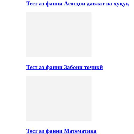
Тест аз фанни Асосҳои давлат ва ҳуқуқ
Тест аз фанни Забони тоҷикӣ
Тест аз фанни Математика