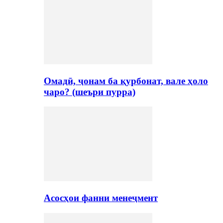
Омадӣ, ҷонам ба қурбонат, вале ҳоло
чаро? (шеъри пурра)
Асосҳои фанни менеҷмент