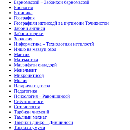
Барномасозӣ – Забонҳои барномасозӣ
Биология
Ботаника
География
Географияи иқтисодӣ ва иҷтимоии Тоҷикистон
Забони англисӣ
Забони тоҷикӣ
Зоология
Информатика – Технологияи иттилоотӣ
Иншо ва мавзӯи озод
Мантиқ
Математика
Маърифати оиладорӣ
Менеҷмент
Микроиқтисод
Молия
Назарияи иқтисод
Педагогика
Психология – Равоншиносӣ
Сиёсатшиносӣ
Сотсиология
Тарбияи ҷисмонӣ
Таълими меҳнат
Таърихи динҳо – Диншиносӣ
Таърихи умумӣ