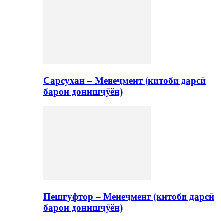
Сарсухан – Менеҷмент (китоби дарсӣ
барои донишҷӯён)
Пешгуфтор – Менеҷмент (китоби дарсӣ
барои донишҷӯён)