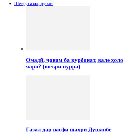
Шеър, ғазал, рубоӣ
Омадӣ, ҷонам ба қурбонат, вале ҳоло
чаро? (шеъри пурра)
Ғазал дар васфи шаҳри Душанбе