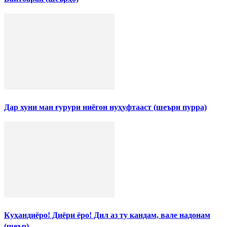
Дар хуни ман ғурури ниёгон нуҳуфтааст (шеъри пурра)
Куҳандиёро! Диёри ёро! Дил аз ту кандам, вале надонам
(шеър)