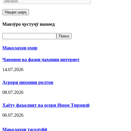
Мавзӯро ҷустуҷӯ намоед
Мақолаҳои охир
Ҷавонон ва фазои ҷаҳонии интернет
14.07.2026
Асрори ниҳонии ролтон
08.07.2026
Ҳаёту фаъолият ва осори Имом Тирмизӣ
06.07.2026
Мақолаҳои тасодуфӣ