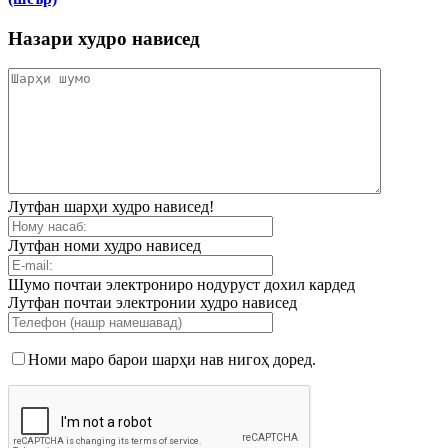
Назари худро нависед
Лутфан шарҳи худро нависед!
Лутфан номи худро нависед
Шумо почтаи электрониро нодуруст дохил кардед
Лутфан почтаи электронии худро нависед
Номи маро барои шарҳи нав нигоҳ доред.