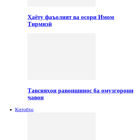
Ҳаёту фаъолият ва осори Имом
Тирмизӣ
Тавсияҳои равоншинос ба омузгорони
ҷавон
Китобҳо