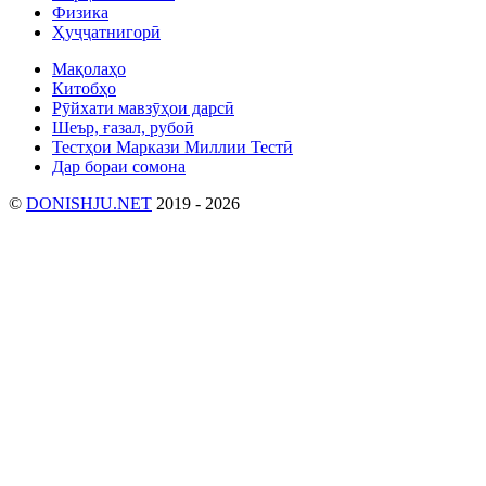
Физика
Ҳуҷҷатнигорӣ
Мақолаҳо
Китобҳо
Рӯйхати мавзӯҳои дарсӣ
Шеър, ғазал, рубоӣ
Тестҳои Маркази Миллии Тестӣ
Дар бораи сомона
©
DONISHJU.NET
2019 - 2026