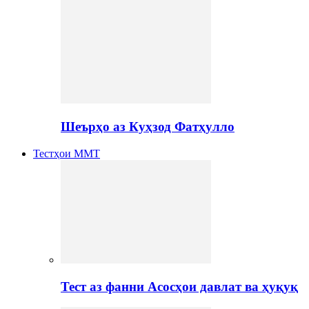
Шеърҳо аз Куҳзод Фатҳулло
Тестҳои ММТ
Тест аз фанни Асосҳои давлат ва ҳуқуқ