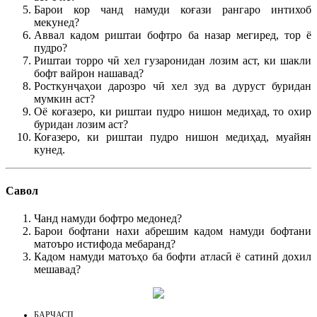
Барои кор чанд намуди коғази рангаро интихоб
мекунед?
Аввал кадом риштаи бофтро ба назар мегиред, тор ё
пудро?
Риштаи торро чӣ хел гузаронидан лозим аст, ки шакли
бофт вайрон нашавад?
Росткунҷаҳои дарозро чӣ хел зуд ва дуруст буридан
мумкин аст?
Оё коғазеро, ки риштаи пудро нишон медиҳад, то охир
буридан лозим аст?
Коғазеро, ки риштаи пудро нишон медиҳад, муайян
кунед.
Савол
Чанд намуди бофтро медонед?
Барои бофтани нахи абрешим кадом намуди бофтани
матоъро истифода мебаранд?
Кадом намуди матоъҳо ба бофти атласӣ ё сатинӣ дохил
мешавад?
БАРЧАСП