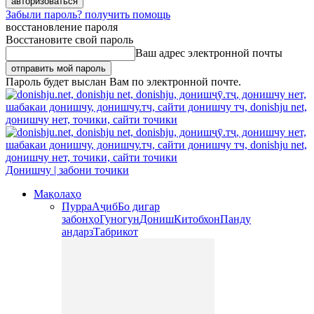
Забыли пароль? получить помощь
восстановление пароля
Восстановите свой пароль
Ваш адрес электронной почты
Пароль будет выслан Вам по электронной почте.
Донишчу | забони точики
Мақолаҳо
Пурра
Аҷиб
Бо дигар
забонҳо
Гуногун
Дониш
Китобхон
Панду
андарз
Табрикот