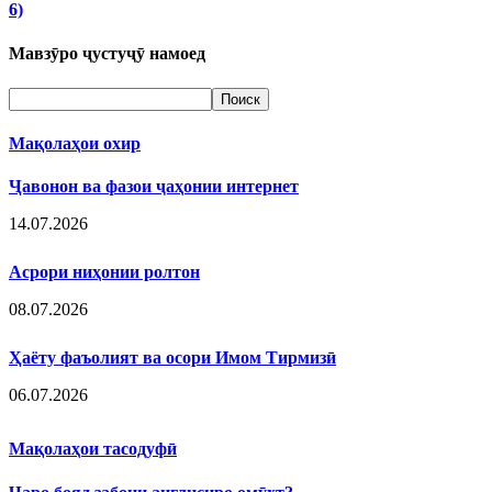
6)
Мавзӯро ҷустуҷӯ намоед
Мақолаҳои охир
Ҷавонон ва фазои ҷаҳонии интернет
14.07.2026
Асрори ниҳонии ролтон
08.07.2026
Ҳаёту фаъолият ва осори Имом Тирмизӣ
06.07.2026
Мақолаҳои тасодуфӣ