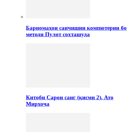
Барномахои санчишии компютерии бо
методи Пулот сохташуда
Китоби Сарои санг (қисми 2), Ато
Мирхоҷа