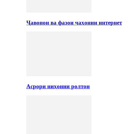
Ҷавонон ва фазои ҷаҳонии интернет
Асрори ниҳонии ролтон