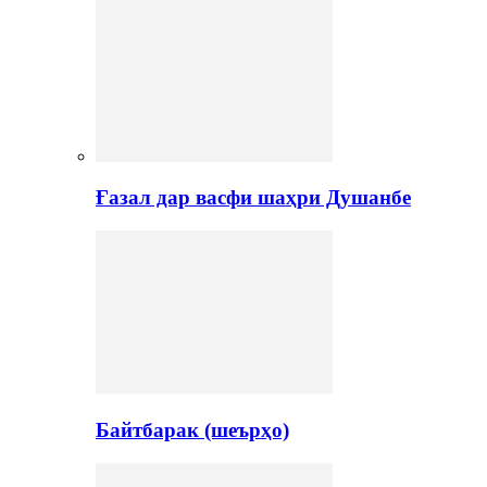
Ғазал дар васфи шаҳри Душанбе
Байтбарак (шеърҳо)