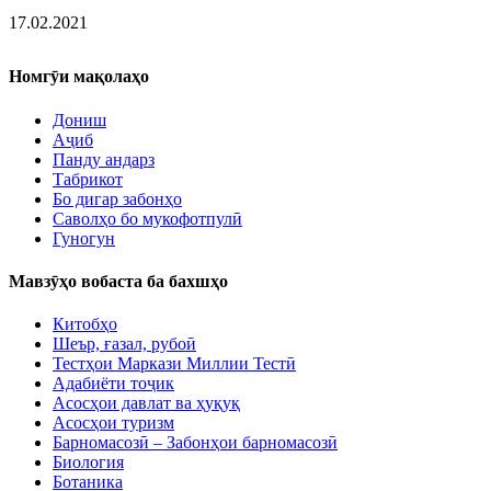
17.02.2021
Номгӯи мақолаҳо
Дониш
Аҷиб
Панду андарз
Табрикот
Бо дигар забонҳо
Саволҳо бо мукофотпулӣ
Гуногун
Мавзӯҳо вобаста ба бахшҳо
Китобҳо
Шеър, ғазал, рубоӣ
Тестҳои Маркази Миллии Тестӣ
Адабиёти тоҷик
Асосҳои давлат ва ҳуқуқ
Асосҳои туризм
Барномасозӣ – Забонҳои барномасозӣ
Биология
Ботаника