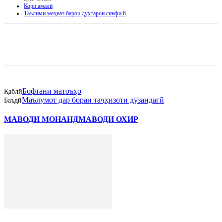
Кори амалӣ
Таълими меҳнат барои духтарон синфи 6
Бофтани матоъҳо
Қаблӣ
Маълумот дар бораи таҷҳизоти дӯзандагӣ
Баъдӣ
МАВОДИ МОНАНД
МАВОДИ ОХИР