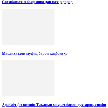
Соҳибхоназан бояд инро дар назар дорад
Маслиҳатҳои муфид барои кадбонуҳо
Адабиёт (аз китоби Таълими меҳнат барои духтарон, синфи