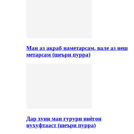
Ман аз ақраб наметарсам, вале аз неш
метарсам (шеъри пурра)
Дар хуни ман ғурури ниёгон
нуҳуфтааст (шеъри пурра)