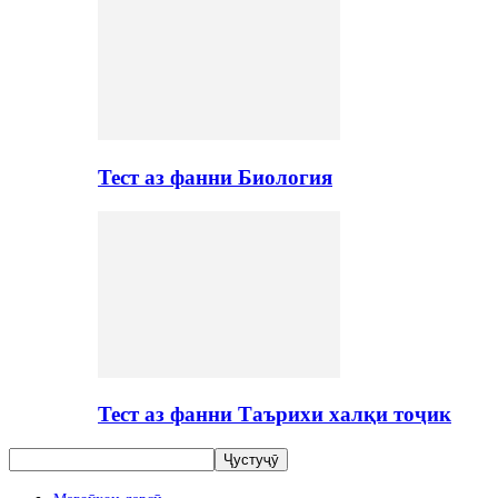
Тест аз фанни Биология
Тест аз фанни Таърихи халқи тоҷик