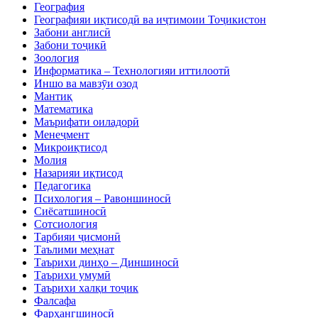
География
Географияи иқтисодӣ ва иҷтимоии Тоҷикистон
Забони англисӣ
Забони тоҷикӣ
Зоология
Информатика – Технологияи иттилоотӣ
Иншо ва мавзӯи озод
Мантиқ
Математика
Маърифати оиладорӣ
Менеҷмент
Микроиқтисод
Молия
Назарияи иқтисод
Педагогика
Психология – Равоншиносӣ
Сиёсатшиносӣ
Сотсиология
Тарбияи ҷисмонӣ
Таълими меҳнат
Таърихи динҳо – Диншиносӣ
Таърихи умумӣ
Таърихи халқи тоҷик
Фалсафа
Фарҳангшиносӣ