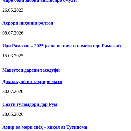
Чаро бояд забони англисиро омӯхт?
26.05.2023
Асрори ниҳонии ролтон
08.07.2026
Иди Рамазон – 2025 (сана ва нияти намози иди Рамазон)
15.03.2025
Мавзӯҳои дарсии тасодуфӣ
Дохилкунӣ ва таҳрири матн
30.07.2020
Сохти ғуломдорӣ дар Рум
28.05.2026
Амир ва мори сиёҳ – хикоя аз Тутинома