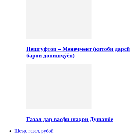
Пешгуфтор – Менеҷмент (китоби дарсӣ
барои донишҷӯён)
Ғазал дар васфи шаҳри Душанбе
Шеър, ғазал, рубоӣ