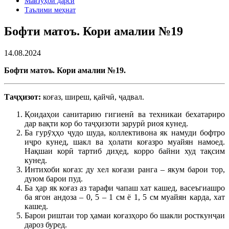
Мавзӯҳои дарсӣ
Таълими меҳнат
Бофти матоъ. Кори амалии №19
14.08.2024
Бофти матоъ
.
Кори амалии №19
.
Таҷҳизот:
коғаз, ширеш, қайчӣ, ҷадвал.
Қоидаҳои санитарию гигиенӣ ва техникаи бехатариро
дар вақти кор бо таҷҳизоти зарурӣ риоя кунед.
Ба гурӯҳҳо ҷудо шуда, коллективона як намуди бофтро
иҷро кунед, шакл ва ҳолати коғазро муайян намоед.
Нақшаи корӣ тартиб диҳед, корро байни худ тақсим
кунед.
Интихоби коғаз: ду хел коғази ранга – якум барои тор,
дуюм барои пуд.
Ба ҳар як коғаз аз тарафи чапаш хат кашед, васеъгиашро
ба ягон андоза – 0, 5 – 1 см ё 1, 5 см муайян карда, хат
кашед.
Барои риштаи тор ҳамаи коғазҳоро бо шакли росткунҷаи
дароз буред.