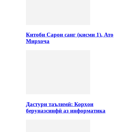
Китоби Сарои санг (қисми 1), Ато
Мирхоҷа
Дастури таълимӣ: Корҳои
беруназсинфӣ аз информатика