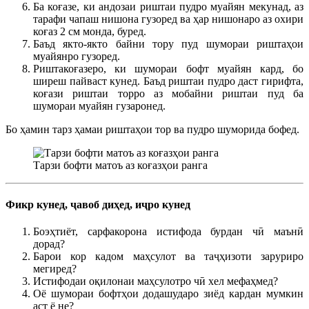
Ба коғазе, ки андозаи риштаи пудро муайян мекунад, аз
тарафи чапаш нишона гузоред ва ҳар нишонаро аз охири
коғаз 2 см монда, буред.
Баъд якто-якто байни тору пуд шумораи риштаҳои
муайянро гузоред.
Риштакоғазеро, ки шумораи бофт муайян кард, бо
ширеш пайваст кунед. Баъд риштаи пудро даст гирифта,
коғази риштаи торро аз мобайни риштаи пуд ба
шумораи муайян гузаронед.
Бо ҳамин тарз ҳамаи риштаҳои тор ва пудро шуморида бофед.
Тарзи бофти матоъ аз коғазҳои ранга
Фикр кунед, ҷавоб диҳед, иҷро кунед
Боэҳтиёт, сарфакорона истифода бурдан чӣ маънӣ
дорад?
Барои кор кадом маҳсулот ва таҷҳизоти заруриро
мегиред?
Истифодаи оқилонаи маҳсулотро чӣ хел мефаҳмед?
Оё шумораи бофтҳои додашударо зиёд кардан мумкин
аст ё не?