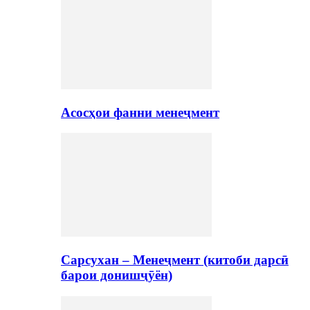
Асосҳои фанни менеҷмент
Сарсухан – Менеҷмент (китоби дарсӣ
барои донишҷӯён)