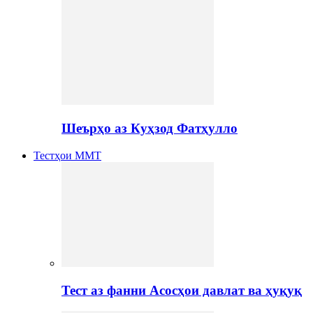
Шеърҳо аз Куҳзод Фатҳулло
Тестҳои ММТ
Тест аз фанни Асосҳои давлат ва ҳуқуқ