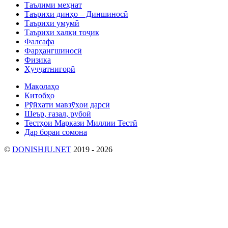
Таълими меҳнат
Таърихи динҳо – Диншиносӣ
Таърихи умумӣ
Таърихи халқи тоҷик
Фалсафа
Фарҳангшиносӣ
Физика
Ҳуҷҷатнигорӣ
Мақолаҳо
Китобҳо
Рӯйхати мавзӯҳои дарсӣ
Шеър, ғазал, рубоӣ
Тестҳои Маркази Миллии Тестӣ
Дар бораи сомона
©
DONISHJU.NET
2019 - 2026