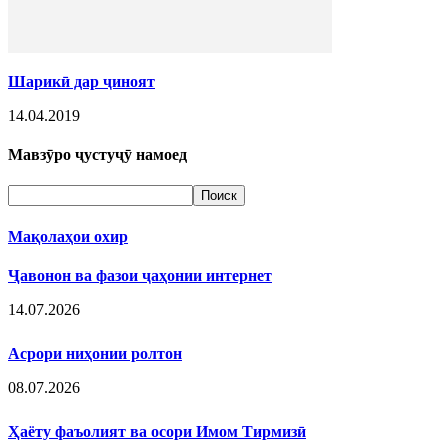
Шарикӣ дар ҷиноят
14.04.2019
Мавзӯро ҷустуҷӯ намоед
Мақолаҳои охир
Ҷавонон ва фазои ҷаҳонии интернет
14.07.2026
Асрори ниҳонии ролтон
08.07.2026
Ҳаёту фаъолият ва осори Имом Тирмизӣ