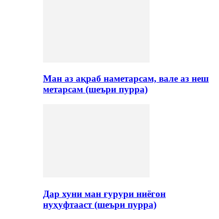
Ман аз ақраб наметарсам, вале аз неш
метарсам (шеъри пурра)
Дар хуни ман ғурури ниёгон
нуҳуфтааст (шеъри пурра)