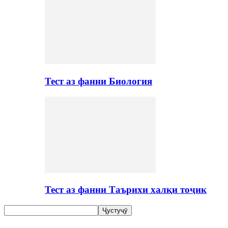
Тест аз фанни Биология
Тест аз фанни Таърихи халқи тоҷик