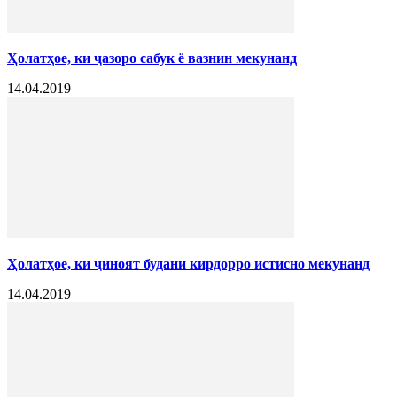
Ҳолатҳое, ки ҷазоро сабук ё вазнин мекунанд
14.04.2019
Ҳолатҳое, ки ҷиноят будани кирдорро истисно мекунанд
14.04.2019