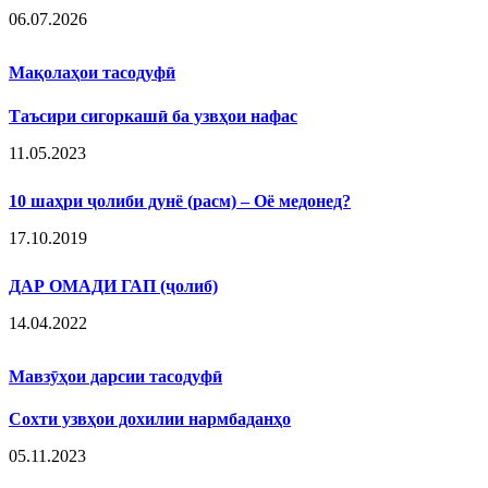
06.07.2026
Мақолаҳои тасодуфӣ
Таъсири сигоркашӣ ба узвҳои нафас
11.05.2023
10 шаҳри ҷолиби дунё (расм) – Оё медонед?
17.10.2019
ДАР ОМАДИ ГАП (ҷолиб)
14.04.2022
Мавзӯҳои дарсии тасодуфӣ
Сохти узвҳои дохилии нармбаданҳо
05.11.2023