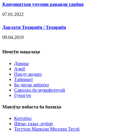
Қонуниятҳои умумии раванди тарбия
07.01.2022
Давлати Тоҳириён / Тохириён
09.04.2019
Номгӯи мақолаҳо
Дониш
Аҷиб
Панду андарз
Табрикот
Бо дигар забонҳо
Саволҳо бо мукофотпулӣ
Гуногун
Мавзӯҳо вобаста ба бахшҳо
Китобҳо
Шеър, ғазал, рубоӣ
Тестҳои Маркази Миллии Тестӣ