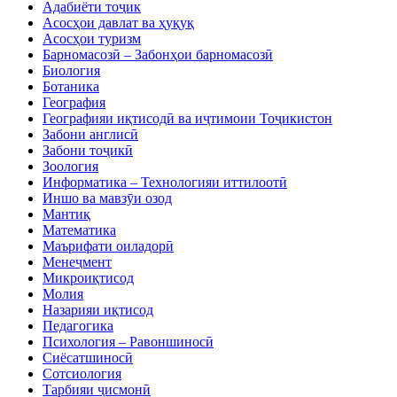
Адабиёти тоҷик
Асосҳои давлат ва ҳуқуқ
Асосҳои туризм
Барномасозӣ – Забонҳои барномасозӣ
Биология
Ботаника
География
Географияи иқтисодӣ ва иҷтимоии Тоҷикистон
Забони англисӣ
Забони тоҷикӣ
Зоология
Информатика – Технологияи иттилоотӣ
Иншо ва мавзӯи озод
Мантиқ
Математика
Маърифати оиладорӣ
Менеҷмент
Микроиқтисод
Молия
Назарияи иқтисод
Педагогика
Психология – Равоншиносӣ
Сиёсатшиносӣ
Сотсиология
Тарбияи ҷисмонӣ