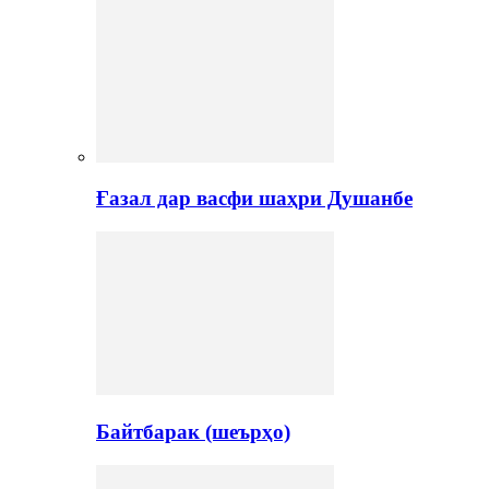
Ғазал дар васфи шаҳри Душанбе
Байтбарак (шеърҳо)