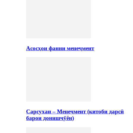
Асосҳои фанни менеҷмент
Сарсухан – Менеҷмент (китоби дарсӣ
барои донишҷӯён)