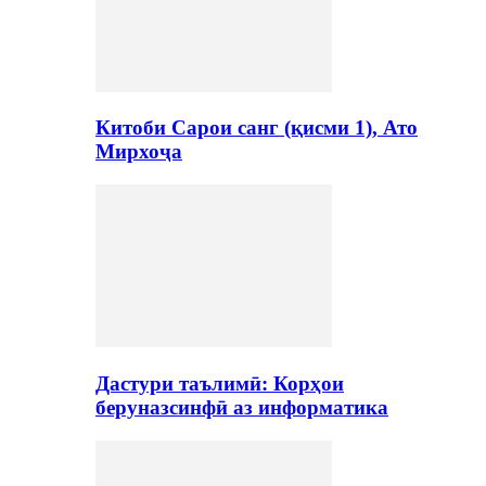
Китоби Сарои санг (қисми 1), Ато
Мирхоҷа
Дастури таълимӣ: Корҳои
беруназсинфӣ аз информатика