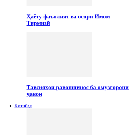
Ҳаёту фаъолият ва осори Имом
Тирмизӣ
Тавсияҳои равоншинос ба омузгорони
ҷавон
Китобҳо