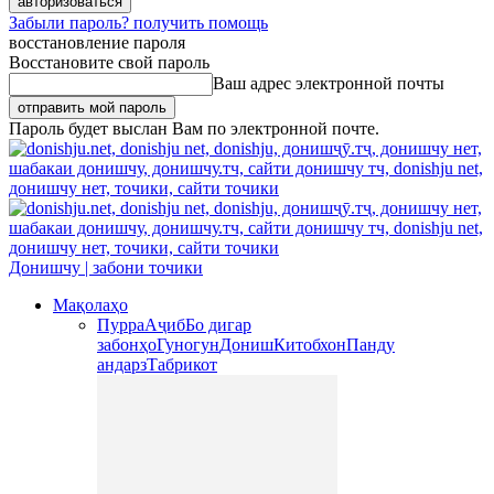
Забыли пароль? получить помощь
восстановление пароля
Восстановите свой пароль
Ваш адрес электронной почты
Пароль будет выслан Вам по электронной почте.
Донишчу | забони точики
Мақолаҳо
Пурра
Аҷиб
Бо дигар
забонҳо
Гуногун
Дониш
Китобхон
Панду
андарз
Табрикот