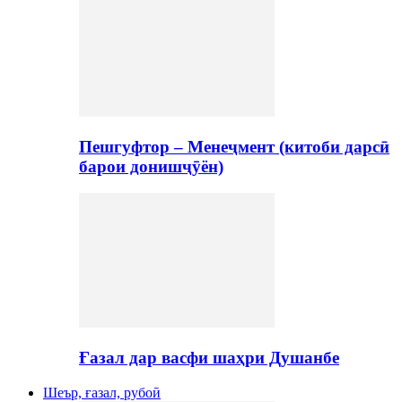
Пешгуфтор – Менеҷмент (китоби дарсӣ
барои донишҷӯён)
Ғазал дар васфи шаҳри Душанбе
Шеър, ғазал, рубоӣ