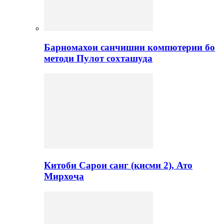
Барномахои санчишии компютерии бо
методи Пулот сохташуда
Китоби Сарои санг (қисми 2), Ато
Мирхоҷа