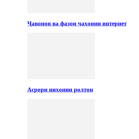
Ҷавонон ва фазои ҷаҳонии интернет
Асрори ниҳонии ролтон