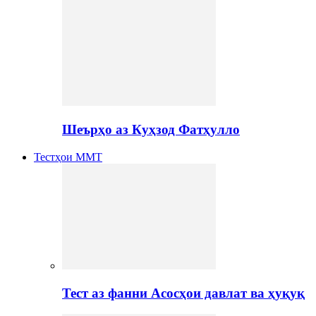
Шеърҳо аз Куҳзод Фатҳулло
Тестҳои ММТ
Тест аз фанни Асосҳои давлат ва ҳуқуқ