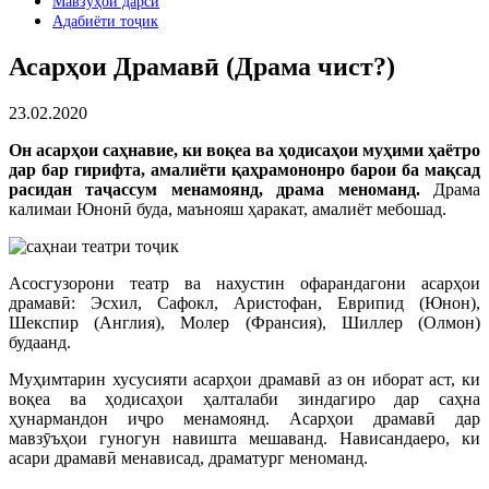
Мавзӯҳои дарсӣ
Адабиёти тоҷик
Асарҳои Драмавӣ (Драма чист?)
23.02.2020
Он асарҳои саҳнавие, ки воқеа ва ҳодисаҳои муҳими ҳаётро
дар бар гирифта, амалиёти қаҳрамононро барои ба мақсад
расидан таҷассум менамоянд, драма меноманд.
Драма
калимаи Юнонӣ буда, маънояш ҳаракат, амалиёт мебошад.
Асосгузорони театр ва нахустин офарандагони асарҳои
драмавӣ: Эсхил, Сафокл, Аристофан, Еврипид (Юнон),
Шекспир (Англия), Молер (Франсия), Шиллер (Олмон)
будаанд.
Муҳимтарин хусусияти асарҳои драмавӣ аз он иборат аст, ки
воқеа ва ҳодисаҳои ҳалталаби зиндагиро дар саҳна
ҳунармандон иҷро менамоянд. Асарҳои драмавӣ дар
мавзӯъҳои гуногун навишта мешаванд. Нависандаеро, ки
асари драмавӣ менависад, драматург меноманд.