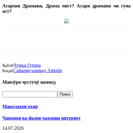
Асар
х
ои Драмав
и, Драма чист? Асари драмави чи гуна
аст?
Ҷумъа Одина
Қаблӣ
Сафармуҳаммад Айюбӣ
Баъдӣ
Мавзӯро ҷустуҷӯ намоед
Мақолаҳои охир
Ҷавонон ва фазои ҷаҳонии интернет
14.07.2026