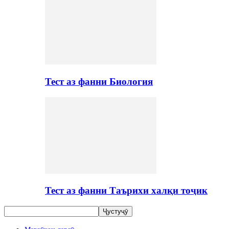
Тест аз фанни Биология
Тест аз фанни Таърихи халқи тоҷик