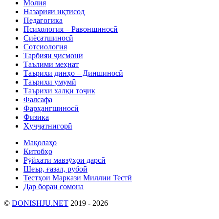
Молия
Назарияи иқтисод
Педагогика
Психология – Равоншиносӣ
Сиёсатшиносӣ
Сотсиология
Тарбияи ҷисмонӣ
Таълими меҳнат
Таърихи динҳо – Диншиносӣ
Таърихи умумӣ
Таърихи халқи тоҷик
Фалсафа
Фарҳангшиносӣ
Физика
Ҳуҷҷатнигорӣ
Мақолаҳо
Китобҳо
Рӯйхати мавзӯҳои дарсӣ
Шеър, ғазал, рубоӣ
Тестҳои Маркази Миллии Тестӣ
Дар бораи сомона
©
DONISHJU.NET
2019 - 2026