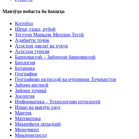
Мавзӯҳо вобаста ба бахшҳо
Китобҳо
Шеър, ғазал, рубоӣ
Тестҳои Маркази Миллии Тестӣ
Адабиёти тоҷик
Асосҳои давлат ва ҳуқуқ
Асосҳои туризм
Барномасозӣ – Забонҳои барномасозӣ
Биология
Ботаника
География
Географияи иқтисодӣ ва иҷтимоии Тоҷикистон
Забони англисӣ
Забони тоҷикӣ
Зоология
Информатика – Технологияи иттилоотӣ
Иншо ва мавзӯи озод
Мантиқ
Математика
Маърифати оиладорӣ
Менеҷмент
Микроиқтисод