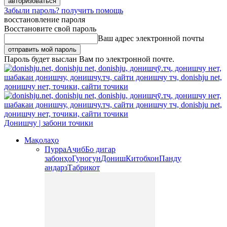
Забыли пароль? получить помощь
восстановление пароля
Восстановите свой пароль
Ваш адрес электронной почты
Пароль будет выслан Вам по электронной почте.
Донишчу | забони точики
Мақолаҳо
Пурра
Аҷиб
Бо дигар
забонҳо
Гуногун
Дониш
Китобхон
Панду
андарз
Табрикот