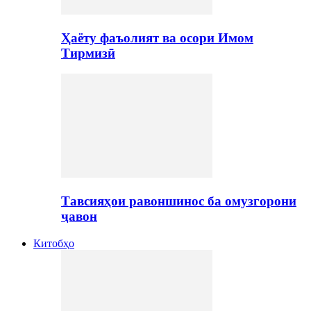
Ҳаёту фаъолият ва осори Имом
Тирмизӣ
Тавсияҳои равоншинос ба омузгорони
ҷавон
Китобҳо