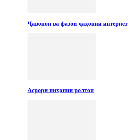
Ҷавонон ва фазои ҷаҳонии интернет
Асрори ниҳонии ролтон