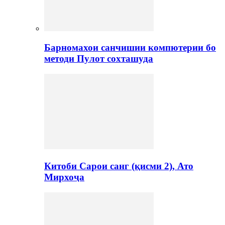
Барномахои санчишии компютерии бо
методи Пулот сохташуда
Китоби Сарои санг (қисми 2), Ато
Мирхоҷа