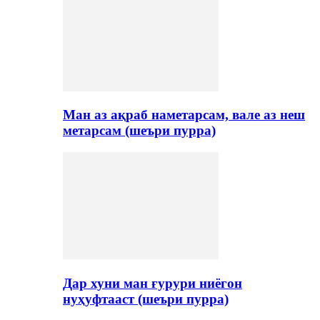
Ман аз ақраб наметарсам, вале аз неш
метарсам (шеъри пурра)
Дар хуни ман ғурури ниёгон
нуҳуфтааст (шеъри пурра)