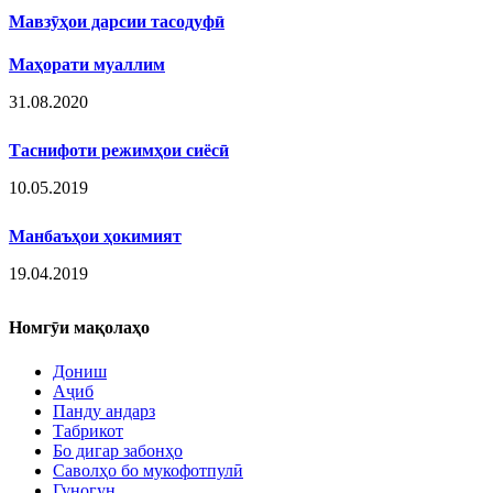
Мавзӯҳои дарсии тасодуфӣ
Маҳорати муаллим
31.08.2020
Таснифоти режимҳои сиёсӣ
10.05.2019
Манбаъҳои ҳокимият
19.04.2019
Номгӯи мақолаҳо
Дониш
Аҷиб
Панду андарз
Табрикот
Бо дигар забонҳо
Саволҳо бо мукофотпулӣ
Гуногун