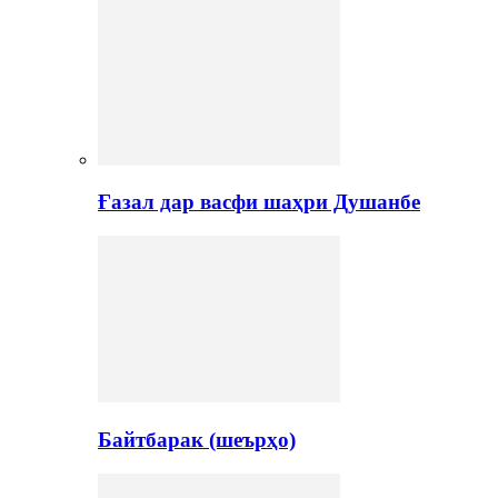
Ғазал дар васфи шаҳри Душанбе
Байтбарак (шеърҳо)