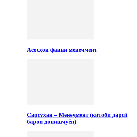
Асосҳои фанни менеҷмент
Сарсухан – Менеҷмент (китоби дарсӣ
барои донишҷӯён)