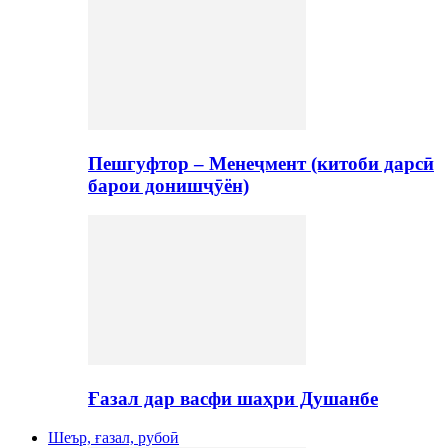
Пешгуфтор – Менеҷмент (китоби дарсӣ
барои донишҷӯён)
Ғазал дар васфи шаҳри Душанбе
Шеър, ғазал, рубоӣ