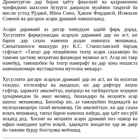
Драматургон дар бораи ҳаёту фаъолият ва қаҳрамонию
ҷонфидоии шахсони бузурги давраҳои муайяни таърихӣ ба
мисли устод Рӯдакӣ, Ибни Сино, Ҳаким Фирдавсӣ, Исмоили
Сомонӣ ва дигарон асари драмавӣ навиштаанд.
Асари дарамавӣ аз дигар намудҳои адабӣ фарқ дорад.
Хусусияти фарқкунандаи асарҳои дарамавӣ дар он аст, ки
барои дар саҳна намоиш додан навишта мешаванд.
Санъатшиноси машҳури рус К.С. Станиславский барҳақ
гуфтааст: «Танҳо дар пешайвони театр асари саҳнавиро бо
тамоми ҳастиву моҳияташ фаҳмидан мумкин аст. Агар ин тавр
намебуд, тамошобин ба театр намерафт ва дар хона нишаста
намоишномаро мустақилона мутолиа мекард».
Хусусияти дигари асарҳои драмавӣ дар он аст, ки ба воситаи
тазодҳо, ихтилофҳо ва ақидаҳое, ки дар рафтору лаҳни
гуфтор, ҳаракату амалиётҳо, ишораҳо ва тағйиротҳои зоҳирии
ҳунармандон ба амал меоянд, бинандаро ба моҳияти асар
шинос менамоянд. Бинобар ин, аз тамошобин бодиққатӣ ва
мулоҳизакориро талаб менамояд. Он амалиётҳое, ки дар саҳна
воқеъ мешаванд, танҳо барои намоиш набуда, дар ҳаёт низ рӯй
хоҳанд дод. Хосият ва моҳияти асари драмавӣ низ ошкор ва
ифшо намудани ҳаёти воқеӣ, ҳақиқати зиндагии ҳар як давр
бо тамоми бурду бохтҳояш мебошад.