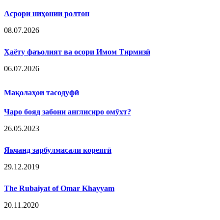
Асрори ниҳонии ролтон
08.07.2026
Ҳаёту фаъолият ва осори Имом Тирмизӣ
06.07.2026
Мақолаҳои тасодуфӣ
Чаро бояд забони англисиро омӯхт?
26.05.2023
Якчанд зарбулмасали кореягӣ
29.12.2019
The Rubaiyat of Omar Khayyam
20.11.2020