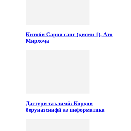
Китоби Сарои санг (қисми 1), Ато
Мирхоҷа
Дастури таълимӣ: Корҳои
беруназсинфӣ аз информатика