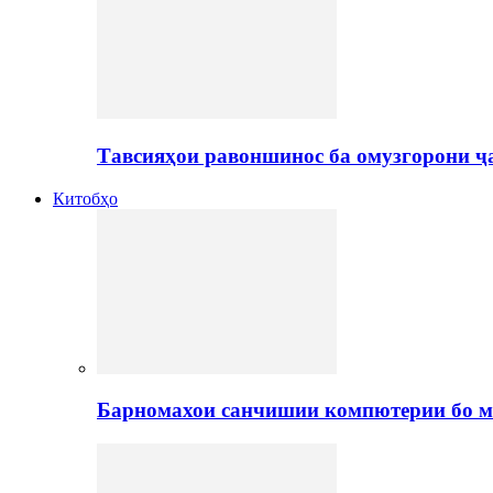
Тавсияҳои равоншинос ба омузгорони ҷ
Китобҳо
Барномахои санчишии компютерии бо м