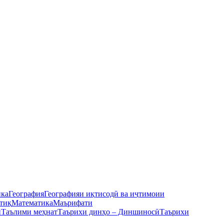
ика
География
Географияи иқтисодӣ ва иҷтимоии
тиқ
Математика
Маърифати
ӣ
Таълими меҳнат
Таърихи динҳо – Диншиносӣ
Таърихи