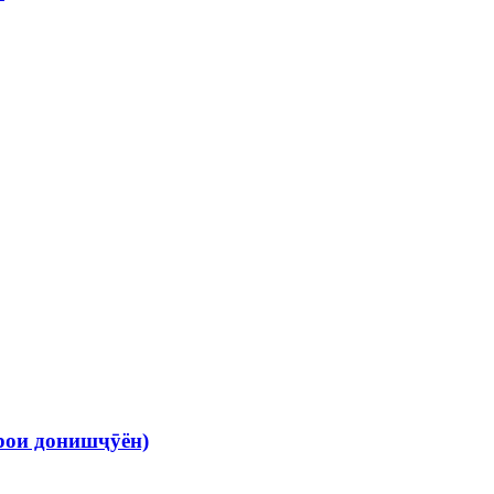
рои донишҷӯён)