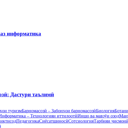
 аз информатика
озӣ: Дастури таълимӣ
ҳои туризм
Барномасозӣ – Забонҳои барномасозӣ
Биология
Ботан
Информатика – Технологияи иттилоотӣ
Иншо ва мавзӯи озод
Ман
 иқтисод
Педагогика
Сиёсатшиносӣ
Сотсиология
Тарбияи ҷисмон
ӣ