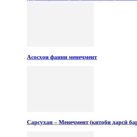
Асосҳои фанни менеҷмент
Сарсухан – Менеҷмент (китоби дарсӣ ба