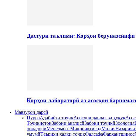
Дастури таълимӣ: Корҳои беруназсинфӣ
Корҳои лабораторӣ аз асосҳои барномас
Мавзӯҳои дарсӣ
Пурра
Адабиёти тоҷик
Асосҳои давлат ва ҳуқуқ
Асос
Тоҷикистон
Забони англисӣ
Забони тоҷикӣ
Зоология
оиладорӣ
Менеҷмент
Микроиқтисод
Молия
Назарияи
умумӣ
Таърихи халқи тоҷик
Фалсафа
Фарҳангшинос