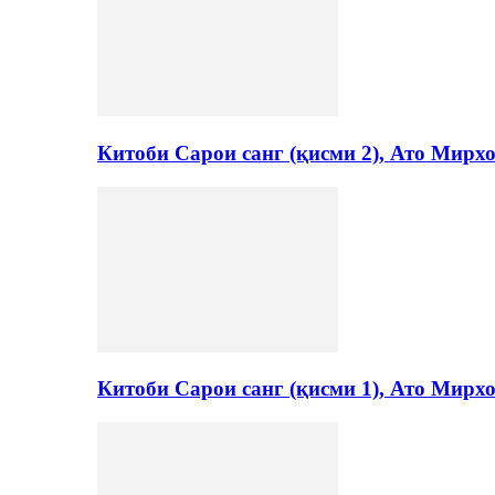
Китоби Сарои санг (қисми 2), Ато Мирх
Китоби Сарои санг (қисми 1), Ато Мирх