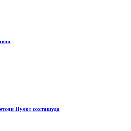
авон
етоди Пулот сохташуда