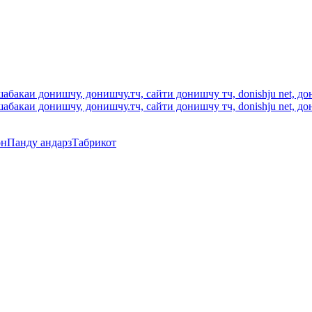
он
Панду андарз
Табрикот