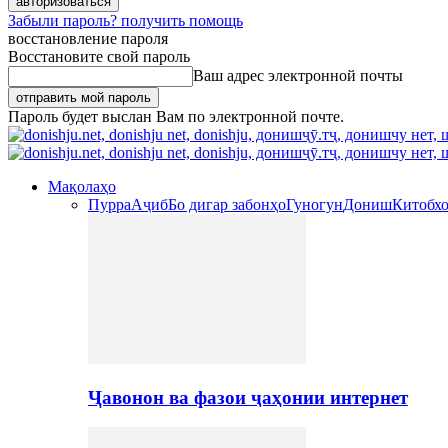
Забыли пароль? получить помощь
восстановление пароля
Восстановите свой пароль
Ваш адрес электронной почты
Пароль будет выслан Вам по электронной почте.
Мақолаҳо
Пурра
Аҷиб
Бо дигар забонҳо
Гуногун
Дониш
Китобх
Ҷавонон ва фазои ҷаҳонии интернет