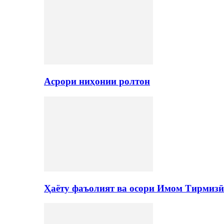
Асрори ниҳонии ролтон
Ҳаёту фаъолият ва осори Имом Тирмизӣ