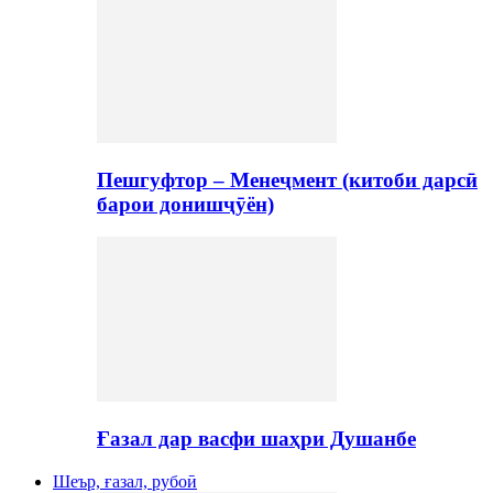
Пешгуфтор – Менеҷмент (китоби дарсӣ
барои донишҷӯён)
Ғазал дар васфи шаҳри Душанбе
Шеър, ғазал, рубоӣ