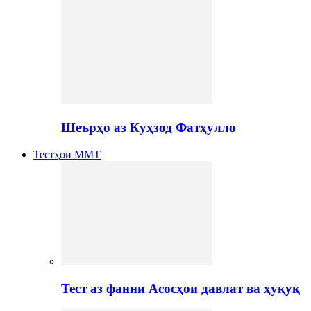
Шеърҳо аз Куҳзод Фатҳулло
Тестҳои ММТ
Тест аз фанни Асосҳои давлат ва ҳуқуқ