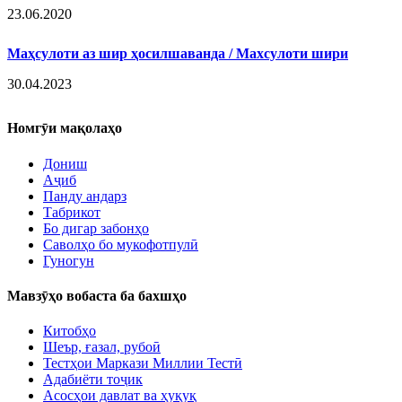
23.06.2020
Маҳсулоти аз шир ҳосилшаванда / Махсулоти шири
30.04.2023
Номгӯи мақолаҳо
Дониш
Аҷиб
Панду андарз
Табрикот
Бо дигар забонҳо
Саволҳо бо мукофотпулӣ
Гуногун
Мавзӯҳо вобаста ба бахшҳо
Китобҳо
Шеър, ғазал, рубоӣ
Тестҳои Маркази Миллии Тестӣ
Адабиёти тоҷик
Асосҳои давлат ва ҳуқуқ