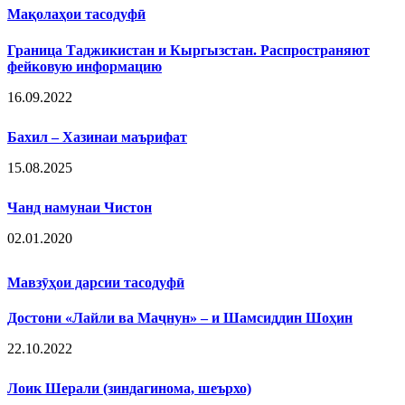
Мақолаҳои тасодуфӣ
Граница Таджикистан и Кыргызстан. Распространяют
фейковую информацию
16.09.2022
Бахил – Хазинаи маърифат
15.08.2025
Чанд намунаи Чистон
02.01.2020
Мавзӯҳои дарсии тасодуфӣ
Достони «Лайли ва Маҷнун» – и Шамсиддин Шоҳин
22.10.2022
Лоик Шерали (зиндагинома, шеърхо)