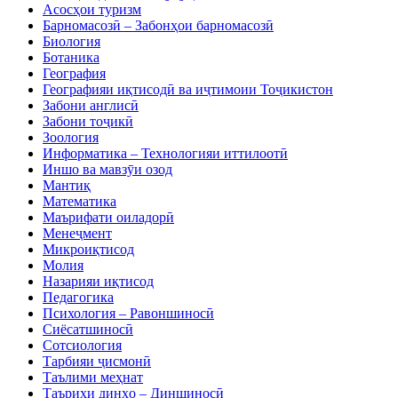
Асосҳои туризм
Барномасозӣ – Забонҳои барномасозӣ
Биология
Ботаника
География
Географияи иқтисодӣ ва иҷтимоии Тоҷикистон
Забони англисӣ
Забони тоҷикӣ
Зоология
Информатика – Технологияи иттилоотӣ
Иншо ва мавзӯи озод
Мантиқ
Математика
Маърифати оиладорӣ
Менеҷмент
Микроиқтисод
Молия
Назарияи иқтисод
Педагогика
Психология – Равоншиносӣ
Сиёсатшиносӣ
Сотсиология
Тарбияи ҷисмонӣ
Таълими меҳнат
Таърихи динҳо – Диншиносӣ