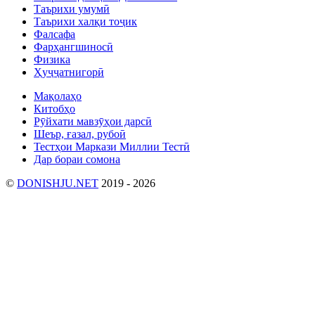
Таърихи умумӣ
Таърихи халқи тоҷик
Фалсафа
Фарҳангшиносӣ
Физика
Ҳуҷҷатнигорӣ
Мақолаҳо
Китобҳо
Рӯйхати мавзӯҳои дарсӣ
Шеър, ғазал, рубоӣ
Тестҳои Маркази Миллии Тестӣ
Дар бораи сомона
©
DONISHJU.NET
2019 - 2026