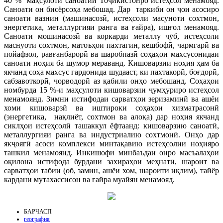
40 % маҳсулоти саноатии Тоҷикистонро истеҳсол менамояд.
Саноати он бисёрсоҳа мебошад. Дар таркиби он ҷои асосиро
саноати вазнин (машинасозӣ, истеҳсоли масуноти сохтмон,
энергетика, металлургияи ранга ва ғайра), ишғол менамояд.
Саноати мошинасозӣ ва коркарди металлу чӯб, истеҳсоли
маснуоти сохтмон, матоъҳои пахтагин, кешбофӣ, чармгарӣ ва
пойафзол, равғанбарорӣ ва шаробпазӣ соҳаҳои махсусонидаи
саноати ноҳия ба шумор мераванд. Кишоварзии ноҳия ҳам ба
якчанд соҳа махсус гардонида шудааст, ки пахтакорӣ, боғдорӣ,
сабзавоткорӣ, чорводорӣ аз қабили онҳо мебошанд. Соҳаҳои
номбурда 15 %-и маҳсулоти кишоварзии ҷумҳуриро истеҳсол
менамоянд. Зимни истифодаи сарватҳои зеризаминӣ ва ашёи
хоми кишоварзӣ ва иштироки соҳаҳои хизматрасонӣ
(энергетика, нақлиёт, сохтмон ва алоқа) дар ноҳия якчанд
сиклҳои истеҳсолӣ ташаккул ёфтаанд: кишоварзию саноатӣ,
металлургияи ранга ва индустриалию сохтмонӣ. Онҳо дар
якҷоягӣ асоси комплекси минтақавию истеҳсолии ноҳияро
ташкил менамоянд. Инкишофи минбаъдаи онро масъалаҳои
оқилона истифода бурдани захираҳои меҳнатӣ, шароит ва
сарватҳои табиӣ (об, замин, ашёи хом, шароити иқлим), тайёр
кардани мутахассисон ва ғайра муайян менамояд.
БАРЧАСП
география