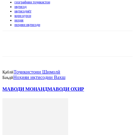
географияи тоҷикистон
иқтисод
иқтисодиёт
кори курси
ноҳия
ноҳияи иқтисоди
Тоҷикистони Шимолӣ
Қаблӣ
Ноҳияи иқтисодии Вахш
Баъдӣ
МАВОДИ МОНАНД
МАВОДИ ОХИР