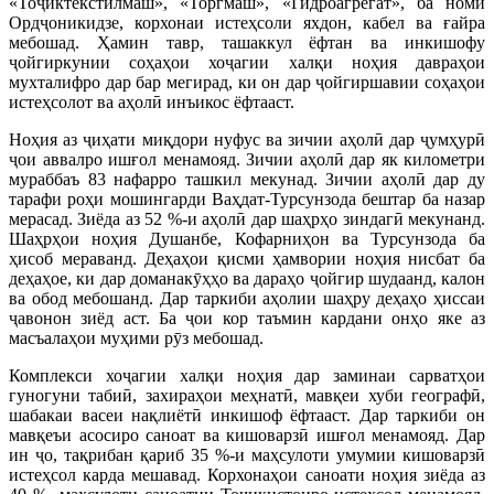
«Тоҷиктекстилмаш», «Торгмаш», «Гидроагрегат», ба номи
Ордҷоникидзе, корхонаи истеҳсоли яхдон, кабел ва ғайра
мебошад. Ҳамин тавр, ташаккул ёфтан ва инкишофу
ҷойгиркунии соҳаҳои хоҷагии халқи ноҳия давраҳои
мухталифро дар бар мегирад, ки он дар ҷойгиршавии соҳаҳои
истеҳсолот ва аҳолӣ инъикос ёфтааст.
Ноҳия аз ҷиҳати миқдори нуфус ва зичии аҳолӣ дар ҷумҳурӣ
ҷои аввалро ишғол менамояд. Зичии аҳолӣ дар як километри
мураббаъ 83 нафарро ташкил мекунад. Зичии аҳолӣ дар ду
тарафи роҳи мошингарди Ваҳдат-Турсунзода бештар ба назар
мерасад. Зиёда аз 52 %-и аҳолӣ дар шаҳрҳо зиндагӣ мекунанд.
Шаҳрҳои ноҳия Душанбе, Кофарниҳон ва Турсунзода ба
ҳисоб мераванд. Деҳаҳои қисми ҳамвории ноҳия нисбат ба
деҳаҳое, ки дар доманакӯҳҳо ва дараҳо ҷойгир шудаанд, калон
ва обод мебошанд. Дар таркиби аҳолии шаҳру деҳаҳо ҳиссаи
ҷавонон зиёд аст. Ба ҷои кор таъмин кардани онҳо яке аз
масъалаҳои муҳими рӯз мебошад.
Комплекси хоҷагии халқи ноҳия дар заминаи сарватҳои
гуногуни табиӣ, захираҳои меҳнатӣ, мавқеи хуби географӣ,
шабакаи васеи нақлиётӣ инкишоф ёфтааст. Дар таркиби он
мавқеъи асосиро саноат ва кишоварзӣ ишғол менамояд. Дар
ин ҷо, тақрибан қариб 35 %-и маҳсулоти умумии кишоварзӣ
истеҳсол карда мешавад. Корхонаҳои саноати ноҳия зиёда аз