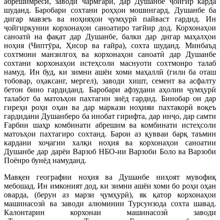
абрешимресӣ, заводи чармгарӣ, дар Душанбе ҷойгир карда
шуданд. Баробари сохтани роҳҳои мошингард, Душанбе ба
дигар мавзеъ ва ноҳияҳои ҷумҳурӣ пайваст гардид. Ин
ҷойгиркунии корхонаҳои саноатиро тағйир дод. Корхонаҳои
саноатӣ на фақат дар Душанбе, балки дар дигар маҳалҳои
ноҳия (Чиптӯра, Ҳисор ва ғайра), сохта шуданд. Минбаъд
сохтмони манзилгоҳ ва корхонаҳои саноатӣ дар Душанбе
сохтани корхонаҳои истеҳсоли маснуоти сохтмонро талаб
намуд. Ин буд, ки зимни ашёи хоми маҳаллӣ (гили ба оташ
тобовар, оҳаксанг, мергел), заводи хишт, семент ва асфалту
бетон бино гардиданд. Баробари афзудани аҳолии ҷумҳурӣ
талабот ба матоъҳои пахтагин зиёд гардид. Бинобар он дар
гиреҳи роҳи оҳан ва дар маркази ноҳияи пахтакорӣ воқеъ
гардидани Душанберо ба инобат гирифта, дар инҷо, дар самти
Ғарбии шаҳр комбинати абрешим ва комбинати истеҳсоли
матоъҳои пахтагиро сохтанд. Барои аз қувваи барқ таъмин
кардани хоҷагии халқи ноҳия ва корхонаҳои саноатии
Душанбе дар дарёи Варзоб НБО-ии Варзоби Боло ва Варзоби
Поёнро бунёд намуданд.
Мавқеи географии ноҳия ва Душанбе ниҳоят мувофиқ
мебошад. Ин имконият дод, ки зимни ашёи хоми бо роҳи оҳан
оварда, (берун аз марзи ҷумҳурӣ), як қатор корхонаҳои
машинасозӣ ва заводи алюминии Турсунзода сохта шавад.
Калонтарин корхонаи машинасозӣ заводи