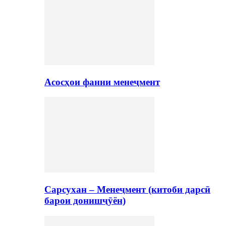
Асосҳои фанни менеҷмент
Сарсухан – Менеҷмент (китоби дарсӣ
барои донишҷӯён)