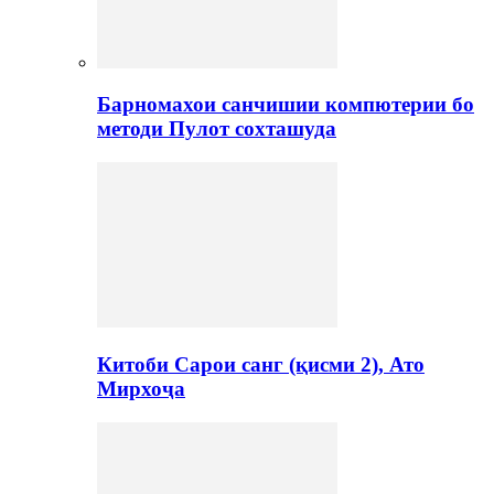
Барномахои санчишии компютерии бо
методи Пулот сохташуда
Китоби Сарои санг (қисми 2), Ато
Мирхоҷа