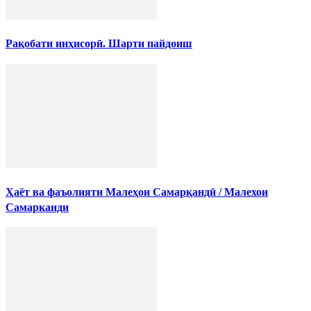
Рақобати инҳисорӣ. Шарти пайдоиш
Ҳаёт ва фаъолияти Малеҳои Самарқандӣ / Малехои
Самарканди