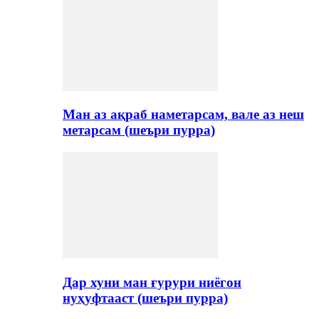
Ман аз ақраб наметарсам, вале аз неш
метарсам (шеъри пурра)
Дар хуни ман ғурури ниёгон
нуҳуфтааст (шеъри пурра)