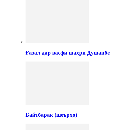
Ғазал дар васфи шаҳри Душанбе
Байтбарак (шеърҳо)