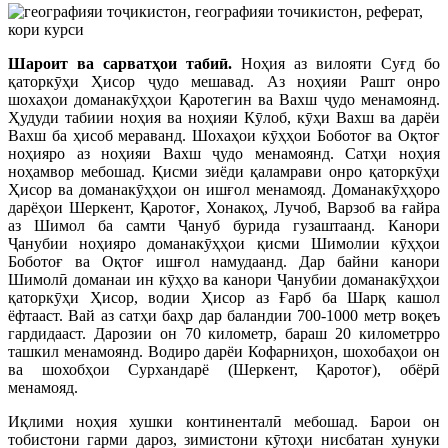
Шароит ва сарватҳои табиӣ.
Ноҳия аз вилояти Суғд бо
қаторкӯҳи Ҳисор ҷудо мешавад. Аз ноҳияи Рашт онро
шохаҳои доманакӯҳҳои Қаротегин ва Вахш ҷудо менамоянд.
Ҳудуди табиии ноҳия ва ноҳияи Кӯлоб, кӯҳи Вахш ва дарёи
Вахш ба ҳисоб мераванд. Шохаҳои кӯҳҳои Боботоғ ва Оқтоғ
ноҳияро аз ноҳияи Вахш ҷудо менамоянд. Сатҳи ноҳия
ноҳамвор мебошад. Қисми зиёди қаламрави онро қаторкӯҳи
Ҳисор ва доманакӯҳҳои он ишғол менамояд. Доманакӯҳҳоро
дарёҳои Шеркент, Қаротоғ, Хонакоҳ, Лучоб, Варзоб ва ғайра
аз Шимол ба самти Ҷануб бурида гузаштаанд. Канори
Ҷанубии ноҳияро доманакӯҳҳои қисми Шимолии кӯҳҳои
Боботоғ ва Оқтоғ ишғол намудаанд. Дар байни канори
Шимолӣ доманаи ин кӯҳҳо ва канори Ҷанубии доманакӯҳҳои
қаторкӯҳи Ҳисор, водии Ҳисор аз Ғарб ба Шарқ кашол
ёфтааст. Вай аз сатҳи баҳр дар баландии 700-1000 метр воқеъ
гардидааст. Дарозии он 70 километр, бараш 20 километрро
ташкил менамоянд. Водиро дарёи Кофарниҳон, шохобаҳои он
ва шохобҳои Сурхандарё (Шеркент, Қаротоғ), обёрӣ
менамояд.
Иқлими ноҳия хушки континенталӣ мебошад. Барои он
тобистони гарми дароз, зимистони кӯтоҳи нисбатан хунуки