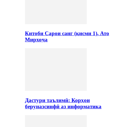
Китоби Сарои санг (қисми 1), Ато
Мирхоҷа
Дастури таълимӣ: Корҳои
беруназсинфӣ аз информатика