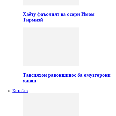
Ҳаёту фаъолият ва осори Имом
Тирмизӣ
Тавсияҳои равоншинос ба омузгорони
ҷавон
Китобҳо