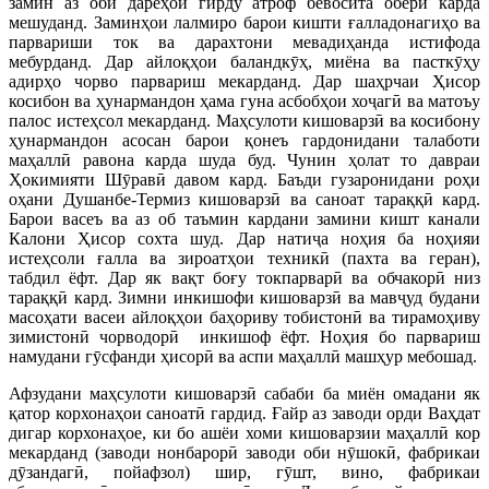
замин аз оби дарёҳои гирду атроф бевосита обёрӣ карда
мешуданд. Заминҳои лалмиро барои кишти ғалладонагиҳо ва
парвариши ток ва дарахтони мевадиҳанда истифода
мебурданд. Дар айлоқҳои баландкӯҳ, миёна ва пасткӯҳу
адирҳо чорво парвариш мекарданд. Дар шаҳрчаи Ҳисор
косибон ва ҳунармандон ҳама гуна асбобҳои хоҷагӣ ва матоъу
палос истеҳсол мекарданд. Маҳсулоти кишоварзӣ ва косибону
ҳунармандон асосан барои қонеъ гардонидани талаботи
маҳаллӣ равона карда шуда буд. Чунин ҳолат то давраи
Ҳокимияти Шӯравӣ давом кард. Баъди гузаронидани роҳи
оҳани Душанбе-Термиз кишоварзӣ ва саноат тараққӣ кард.
Барои васеъ ва аз об таъмин кардани замини кишт канали
Калони Ҳисор сохта шуд. Дар натиҷа ноҳия ба ноҳияи
истеҳсоли ғалла ва зироатҳои техникӣ (пахта ва геран),
табдил ёфт. Дар як вақт боғу токпарварӣ ва обчакорӣ низ
тараққӣ кард. Зимни инкишофи кишоварзӣ ва мавҷуд будани
масоҳати васеи айлоқҳои баҳориву тобистонӣ ва тирамоҳиву
зимистонӣ чорводорӣ инкишоф ёфт. Ноҳия бо парвариш
намудани гӯсфанди ҳисорӣ ва аспи маҳаллӣ машҳур мебошад.
Афзудани маҳсулоти кишоварзӣ сабаби ба миён омадани як
қатор корхонаҳои саноатӣ гардид. Ғайр аз заводи орди Ваҳдат
дигар корхонаҳое, ки бо ашёи хоми кишоварзии маҳаллӣ кор
мекарданд (заводи нонбарорӣ заводи оби нӯшокӣ, фабрикаи
дӯзандагӣ, пойафзол) шир, гӯшт, вино, фабрикаи