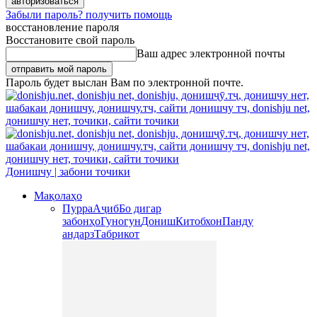
Забыли пароль? получить помощь
восстановление пароля
Восстановите свой пароль
Ваш адрес электронной почты
Пароль будет выслан Вам по электронной почте.
Донишчу | забони точики
Мақолаҳо
Пурра
Аҷиб
Бо дигар
забонҳо
Гуногун
Дониш
Китобхон
Панду
андарз
Табрикот