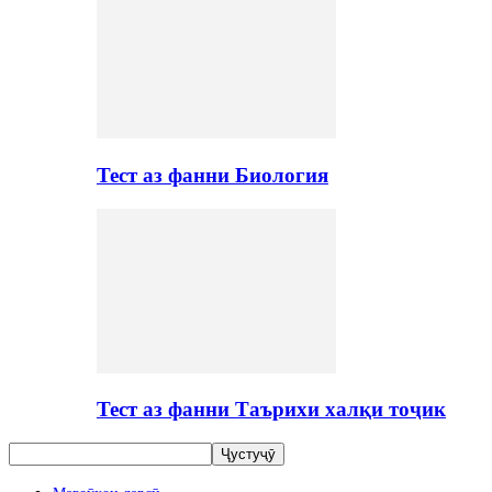
Тест аз фанни Биология
Тест аз фанни Таърихи халқи тоҷик