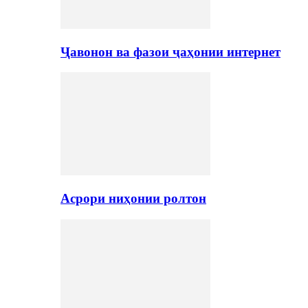
Ҷавонон ва фазои ҷаҳонии интернет
Асрори ниҳонии ролтон