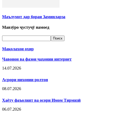
Маълумот дар бораи Заминларза
Мавзӯро ҷустуҷӯ намоед
Мақолаҳои охир
Ҷавонон ва фазои ҷаҳонии интернет
14.07.2026
Асрори ниҳонии ролтон
08.07.2026
Ҳаёту фаъолият ва осори Имом Тирмизӣ
06.07.2026