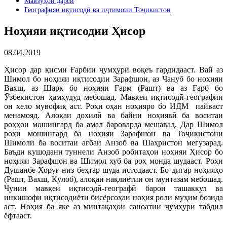
Мавзӯҳои дарсӣ
Географияи иқтисодӣ ва иҷтимоии Тоҷикистон
Ноҳияи иқтисодии Ҳисор
08.04.2019
Ҳисор дар қисми Ғарбии ҷумҳурӣ воқеъ гардидааст. Вай аз
Шимол бо ноҳияи иқтисодии Зарафшон, аз Ҷануб бо ноҳияи
Вахш, аз Шарқ бо ноҳияи Ғарм (Рашт) ва аз Ғарб бо
Ӯзбекистон ҳамҳудуд мебошад. Мавқеи иқтисодӣ-географии
он хело мувофиқ аст. Роҳи оҳан ноҳияро бо ИДМ пайваст
менамояд. Алоқаи дохилӣ ва байни ноҳиявӣ ба воситаи
роҳҳои мошингард ба амал бароварда мешавад. Дар Шимол
роҳи мошингард ба ноҳияи Зарафшон ва Тоҷикистони
Шимолӣ ба воситаи ағбаи Анзоб ва Шаҳристон мегузарад.
Баъди кушодани туннели Анзоб робитаҳои ноҳияи Ҳисор бо
ноҳияи Зарафшон ва Шимол хуб ба роҳ монда шудааст. Роҳи
Душанбе-Хоруғ низ беҳтар шуда истодааст. Бо дигар ноҳияҳо
(Рашт, Вахш, Кӯлоб), алоқаи нақлиётии он мунтазам мебошад.
Чунин мавқеи иқтисодӣ-географӣ барои ташаккул ва
инкишофи иқтисодиёти бисёрсоҳаи ноҳия роли муҳим бозида
аст. Ноҳия ба яке аз минтақаҳои саноатии ҷумҳурӣ табдил
ёфтааст.