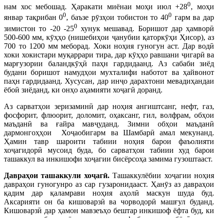
0
нам хос мебошад. Ҳаракати миёнаи моҳи июл +28
, моҳи
0
0
январ тақрибан 0
, баъзе рӯзҳои тобистон то 40
гарм ва дар
0
зимистон то -20 -25
хунук мешавад. Боришот дар ҳамворӣ
500-600 мм, кӯҳҳо (нишебиҳои ҷанубии қаторкӯҳи Ҳисор), аз
700 то 1200 мм меборад. Хоки ноҳия гуногун аст. Дар водӣ
хоки хокистари муқаррари тира, дар кӯҳҳо равшани ҷигарӣ ва
марғузории баландкӯҳӣ паҳн гардидаанд. Аз сабаби зиёд
будани боришот намудҳои мухталифи наботот ва ҳайвонот
паҳн гардидаанд. Хусусан, дар инҷо дарахтони мевадиҳандаи
ёбоӣ зиёданд, ки онҳо аҳамияти хоҷагӣ доранд.
Аз сарватҳои зеризаминӣ дар ноҳия ангиштсанг, нефт, газ,
фосфорит, флюорит, доломит, оҳаксанг, гил, волфрам, обҳои
маъданӣ ва ғайра мавҷуданд. Зимни обҳои маъданӣ
дармонгоҳҳои Хоҷаобигарм ва Шамбарӣ амал мекунанд.
Ҳамин тавр шароити табиии ноҳия барои фаъолияти
хоҷагидорӣ мусоид буда, бо сарватҳои табиии худ барои
ташаккул ва инкишофи хоҷагии бисёрсоҳа замима гузоштааст.
Давраҳои ташаккули хоҷагӣ.
Ташаккулёбии хоҷагии ноҳия
давраҳои гуногунро аз сар гузаронидааст. Ҳанӯз аз давраҳои
қадим дар қаламрави ноҳия аҳолӣ маскун шуда буд.
Аксарияти он ба кишоварзӣ ва чорводорӣ машғул буданд.
Кишоварзӣ дар ҳамон мавзеъҳо бештар инкишоф ёфта буд, ки