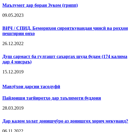
Маълумот дар бораи Зуком (грипп)
09.05.2023
ВИЧ / СПИД. Бемориҳои сирояткунандаи ҷинсӣ ва роҳҳои
пешгирии онҳо
26.12.2022
Душ сармаст ба гулгашт саҳаргаҳ шуда будам (174 калима
дар 4 мисраъ)
15.12.2019
Мавзӯҳои дарсии тасодуфӣ
Пайдоиши тағйиротҳо дар таълимоти буддоия
28.03.2019
Дар кадом ҳолат донишҷӯро аз донишгоҳ хориҷ мекунанд?
06.11.2022