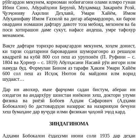
рӯйгардон мекунем, корномаи нобиғагони олами илмро гунаи
Ибни Сино, Абурайҳони Берунӣ, Муҳаммад Закариёи Розӣ,
Ҷузҷониву Ақилии Деҳлавӣ, Умари Хайём, Имом
Абуҳанифаву Имом Ғаззолӣ ва дигар абармардонро, ки барои
овардани номашон дафтару давоте тоза мебояд, мехонем ва ба
поси хотирашон даме сукут, нафасе андеша, умре тафохур
менамоем.
Вақте дафтари торихро варақгардон мекунем, хоҳем донист,
ки тарзи содатарини баровардани шуморагонро аз решаҳои
квадратӣ ва кубӣ 800 сол пеш аз урупоиён (П. Руфини – с.
1804 ва Ҳорнер – с. 1819) Абулҳасани Насавӣ рӯи ангори илм
намуда буд. Формулаи Бином аз тарафи Ҳаким Умари Хайём
600 сол пеш аз Исҳоқ Нютон ба майдони илм ворид
шудааст…
Дар ин авохир, яъне фарҷоми садаи бистум, абераи ин
озодагон ва андархӯру шоистаи ниёкони хеш, доктори улуми
физика ва риёзӣ Бобоев Адҳам Сафарович (Адҳами
Бобокалон) бо дастовардҳои назаррас ва назарияҳои бечуни
хеш бумаҳане дар вуҷуди илми физикаи ҷаҳонӣ эҷод кард.
ЗИНДАГИНОМА
Адҳами Бобокалон ёздаҳуми июни соли 1935 дар деҳаи