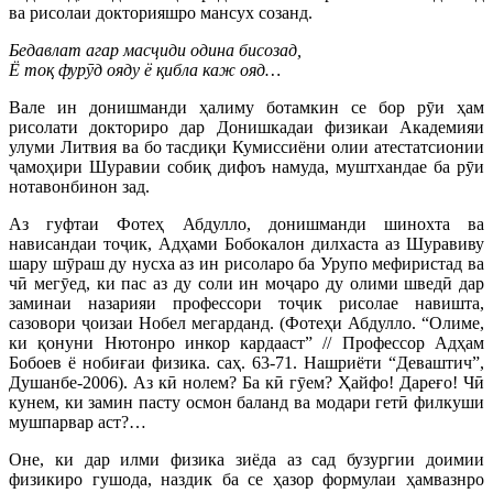
ва рисолаи докторияшро мансух созанд.
Бедавлат агар масҷиди одина бисозад,
Ё тоқ фурӯд ояду ё қибла каж ояд…
Вале ин донишманди ҳалиму ботамкин се бор рӯи ҳам
рисолати докториро дар Донишкадаи физикаи Академияи
улуми Литвия ва бо тасдиқи Кумиссиёни олии атестатсионии
ҷамоҳири Шуравии собиқ дифоъ намуда, муштхандае ба рӯи
нотавонбинон зад.
Аз гуфтаи Фотеҳ Абдулло, донишманди шинохта ва
нависандаи тоҷик, Адҳами Бобокалон дилхаста аз Шуравиву
шару шӯраш ду нусха аз ин рисоларо ба Урупо мефиристад ва
чӣ мегӯед, ки пас аз ду соли ин моҷаро ду олими шведӣ дар
заминаи назарияи профессори тоҷик рисолае навишта,
сазовори ҷоизаи Нобел мегарданд. (Фотеҳи Абдулло. “Олиме,
ки қонуни Нютонро инкор кардааст” // Профессор Адҳам
Бобоев ё нобиғаи физика. саҳ. 63-71. Нашриёти “Деваштич”,
Душанбе-2006). Аз кӣ нолем? Ба кӣ гӯем? Ҳайфо! Дареғо! Чӣ
кунем, ки замин пасту осмон баланд ва модари гетӣ филкуши
мушпарвар аст?…
Оне, ки дар илми физика зиёда аз сад бузургии доимии
физикиро гушода, наздик ба се ҳазор формулаи ҳамвазнро