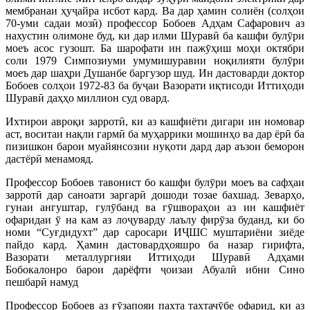
мембранаи ҳуҷайра исбот кард. Ва дар ҳамин солиён (солҳои
70-уми садаи мозӣ) профессор Бобоев Адҳам Сафарович аз
нахустин олимоне буд, ки дар илми Шуравӣ ба кашфи булӯри
моеъ асос гузошт. Ба шарофати ин пажӯҳиш моҳи октябри
соли 1979 Симпозиуми умумишуравии ноқилияти булӯри
моеъ дар шаҳри Душанбе баргузор шуд. Ин дастоварди доктор
Бобоев солҳои 1972-83 ба буҷаи Вазорати иқтисоди Иттиҳоди
Шуравӣ даҳҳо миллион суд овард.
Ихтирои авроқи зарротӣ, ки аз кашфиёти дигари ин номовар
аст, воситаи нақли гармӣ ба муҳаррики мошинҳо ва дар ёрӣ ба
пизишкон барои муайянсозии нуқоти дард дар аъзои беморон
дастёрӣ менамояд.
Профессор Бобоев тавонист бо кашфи булӯри моеъ ва сафҳаи
зарротӣ дар саноати заргарӣ дошоди тозае бахшад. Зеварҳо,
гунаи ангуштар, гулӯбанд ва гӯшвораҳои аз ин кашфиёт
офаридаи ӯ на кам аз лоҷуварду лаълу фирӯза буданд, ки бо
номи “Суғдидухт” дар саросари ИҶШС муштариёни зиёде
пайдо кард. Ҳамин дастовардҳояшро ба назар гирифта,
Вазорати металлургияи Иттиҳоди Шуравӣ Адҳами
Бобокалонро барои дарёфти ҷоизаи Абуалӣ ибни Сино
пешбарӣ намуд
Профессор Бобоев аз ғӯзапояи пахта тахтачӯбе офарид, ки аз