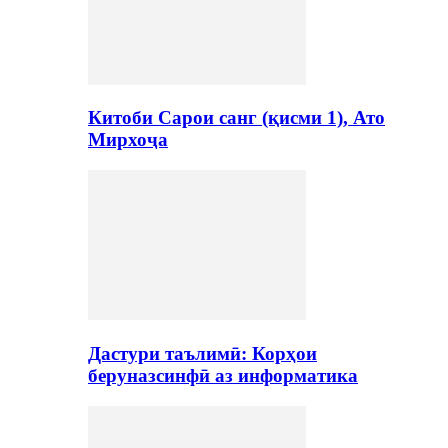
Китоби Сарои санг (қисми 1), Ато
Мирхоҷа
Дастури таълимӣ: Корҳои
беруназсинфӣ аз информатика