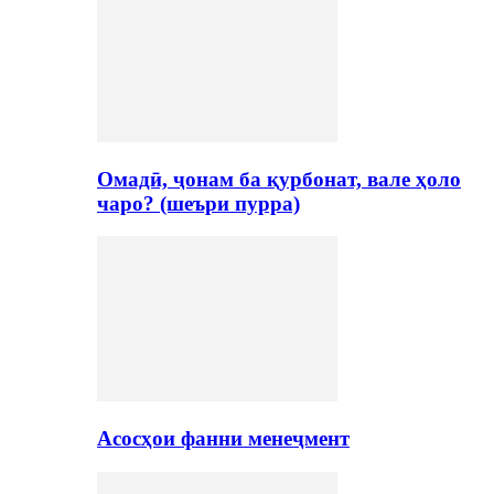
Омадӣ, ҷонам ба қурбонат, вале ҳоло
чаро? (шеъри пурра)
Асосҳои фанни менеҷмент