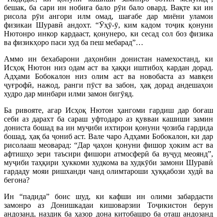
бешак, ба сари ин нобиға бало рӯи бало овард. Вақте ки ин
рисола рӯи ангори илм омад, шағабе дар миёни уламои
физикаи Шуравӣ андохт. “Ӯҳӯ-ӯ, ким кадом тоҷик қонуни
Нютонро инкор кардааст, қонунеро, ки сесад сол боз физика
ва физикҳоро паси худ ба пеш мебарад”…
Аммо ин бехабарони даҳонбин донистан намехостанд, ки
Исҳоқ Нютон низ одам аст ва ҳаққи иштибоҳ кардан дорад.
Адҳами Бобокалон низ олим аст ва новобаста аз мавқеи
ҷуғрофӣ, нажод, ранги пӯст ва забон, ҳақ дорад андешаҳои
худро дар минбари илми замон бигӯяд.
Ба ривояте, агар Исҳоқ Нютон ҳангоми гардиш дар боғаш
себи аз дарахт ба сараш уфтодаро аз қувваи кашиши замин
дониста бошад ва ин муҷиби ихтирои қонуни ҷозиба гардида
бошад, ҳақ ба ҷониб аст. Вале чаро Адҳами Бобокалон, ки дар
рисолааш меоварад: “Дар ҷаҳон қонуни фишор ҳоким аст ва
афтишҳо зери таъсири фишори атмосферӣ ба вуҷуд меоянд”,
муҷиби таҳқири ҳуккоми худкома ва худкӯби замони Шуравӣ
гардаду мояи ришханди чанд олимтароши ҳуққабози худӣ ва
бегона?
Ин “падида” боис шуд, ки кафши ин олими забардасти
замонро аз Донишкадаи кишоварзии Тоҷикистон берун
андозанд, наздик ба ҳазор дона китобашро ба оташ андозанд