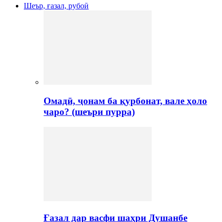
Шеър, ғазал, рубоӣ
Омадӣ, ҷонам ба қурбонат, вале ҳоло
чаро? (шеъри пурра)
Ғазал дар васфи шаҳри Душанбе