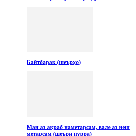
Байтбарак (шеърҳо)
Ман аз ақраб наметарсам, вале аз неш
метарсам (шеъри пурра)