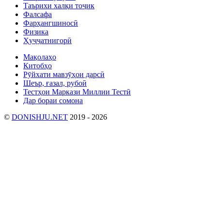
Таърихи халқи тоҷик
Фалсафа
Фарҳангшиносӣ
Физика
Ҳуҷҷатнигорӣ
Мақолаҳо
Китобҳо
Рӯйхати мавзӯҳои дарсӣ
Шеър, ғазал, рубоӣ
Тестҳои Маркази Миллии Тестӣ
Дар бораи сомона
©
DONISHJU.NET
2019 - 2026