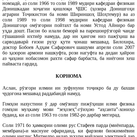
номзадӣ, аз соли 1966 то соли 1989 мудири кафедраи физикаи
Донишкадаи хоҷагии қишлоқи ҶШС (ҳозира Донишгоҳи
аграрии Тоҷикистон ба номи Шириншоҳ Шоҳтемур) ва аз
соли 1989 то соли 1998 мудирии кафедраи физикаи
Донишгоҳи омӯзгории пойтахт ба номи Устод Айниро бар
уҳда дошт. Пасон бо илали беморӣ ва парешонрӯзгорӣ чанде
гӯшашинӣ ихтиёр намуда, дар ин ҳангом низ пажӯҳиш ва
сарводаварӣ ғизои руҳу қути ҷонаш мешавад. Билохира,
доктор Бобоев Адҳам Сафарович шашуми апрели соли 2007
бо ҳазорон армони нашкуфта, рози нагуфта ва дидаи ҳайрон
аз ҷаҳони нобасомон рахти сафар барбаста, ба ниёгони хеш
пайваста гардид.
КОРНОМА
Аслан, рӯзгори илмии ин зуфунуни тоҷикро ба ду бахши
ҷудогона мешавад раддабандӣ намуд.
Гомҳои нахустини ӯ дар омӯзишу пижӯҳиши илми физика
гомҳои муҳкаму мояи “зеҳозеҳ”-гӯиҳою “аҳсанта”-хониҳо
буданд, ки аз соли 1963 то соли 1982-ро дарбар мегирад.
Соли 1971 бо ҳамкории олими рус Стафеев парда (миёнпарда,
мембрана)-и маснуие офариданд, ки фарзияи биокимиёвии
олими инглис Митчелро андар зуҳури майдони электрикӣ дар