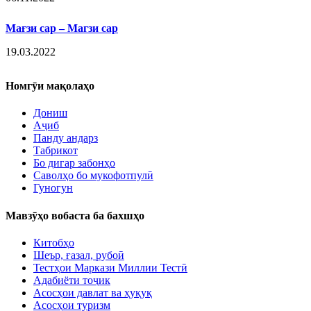
Мағзи сар – Магзи сар
19.03.2022
Номгӯи мақолаҳо
Дониш
Аҷиб
Панду андарз
Табрикот
Бо дигар забонҳо
Саволҳо бо мукофотпулӣ
Гуногун
Мавзӯҳо вобаста ба бахшҳо
Китобҳо
Шеър, ғазал, рубоӣ
Тестҳои Маркази Миллии Тестӣ
Адабиёти тоҷик
Асосҳои давлат ва ҳуқуқ
Асосҳои туризм