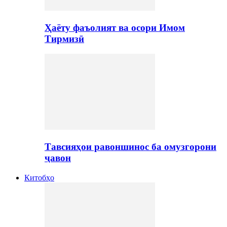
Ҳаёту фаъолият ва осори Имом
Тирмизӣ
Тавсияҳои равоншинос ба омузгорони
ҷавон
Китобҳо