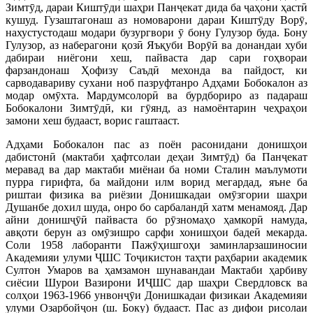
Зимтӯд, дараи Киштӯди шаҳри Панҷекат дида ба ҷаҳони ҳастӣ
кушуд. Гузаштагонаш аз номоварони дараи Киштӯду Ворӯ,
нахустустодаш модари бузургвори ӯ бону Гулузор буда. Бону
Гулузор, аз наберагони қозӣ Яъқуби Ворӯӣ ва донандаи хуби
дабираи ниёгони хеш, пайваста дар сари гоҳвораи
фарзандонаш Ҳофизу Саъдӣ мехонда ва пайдост, ки
сарводавариву сухани ноб пазруфтанро Адҳами Бобокалон аз
модар омӯхта. Мардумсолорӣ ва бурдбориро аз падараш
Бобокалони Зимтӯдӣ, ки гӯянд, аз намоёнтарин чеҳраҳои
замони хеш будааст, ворис гаштааст.
Адҳами Бобокалон пас аз поён расонидани донишҳои
дабистонӣ (мактаби ҳафтсолаи деҳаи Зимтӯд) ба Панҷекат
меравад ва дар мактаби миёнаи ба номи Сталин маълумоти
пурра гирифта, ба майдони илм ворид мегардад, яъне ба
риштаи физика ва риёзии Донишкадаи омӯзгории шаҳри
Душанбе дохил шуда, онро бо сарбаландӣ хатм менамояд. Дар
айни донишҷӯӣ пайваста бо рӯзномаҳо ҳамкорӣ намуда,
авқоти берун аз омӯзишро сарфи хонишҳои бадеӣ мекарда.
Соли 1958 лаборанти Пажӯҳишгоҳи заминларзашиносии
Академияи улуми ҶШС Тоҷикистон таҳти раҳбарии академик
Султон Умаров ва ҳамзамон шунавандаи Мактаби ҳарбиву
сиёсии Шурои Вазирони ИҶШС дар шаҳри Свердловск ва
солҳои 1963-1966 унвонҷӯи Донишкадаи физикаи Академияи
улуми Озарбойҷон (ш. Боку) будааст. Пас аз дифои рисолаи