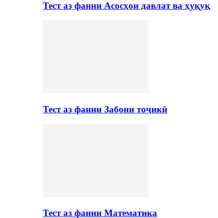
Тест аз фанни Асосҳои давлат ва ҳуқуқ
Тест аз фанни Забони тоҷикӣ
Тест аз фанни Математика