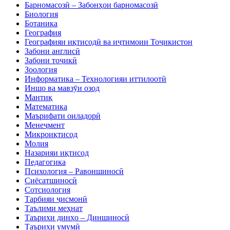
Барномасозӣ – Забонҳои барномасозӣ
Биология
Ботаника
География
Географияи иқтисодӣ ва иҷтимоии Тоҷикистон
Забони англисӣ
Забони тоҷикӣ
Зоология
Информатика – Технологияи иттилоотӣ
Иншо ва мавзӯи озод
Мантиқ
Математика
Маърифати оиладорӣ
Менеҷмент
Микроиқтисод
Молия
Назарияи иқтисод
Педагогика
Психология – Равоншиносӣ
Сиёсатшиносӣ
Сотсиология
Тарбияи ҷисмонӣ
Таълими меҳнат
Таърихи динҳо – Диншиносӣ
Таърихи умумӣ