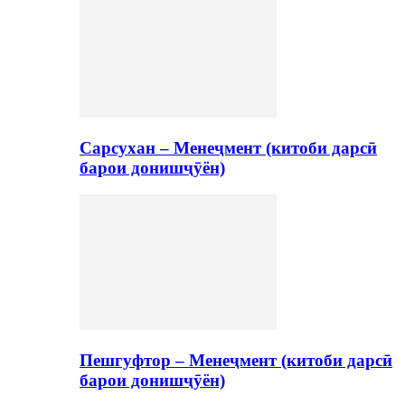
Сарсухан – Менеҷмент (китоби дарсӣ
барои донишҷӯён)
Пешгуфтор – Менеҷмент (китоби дарсӣ
барои донишҷӯён)