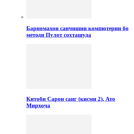
Барномахои санчишии компютерии бо
методи Пулот сохташуда
Китоби Сарои санг (қисми 2), Ато
Мирхоҷа