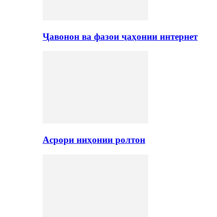
Ҷавонон ва фазои ҷаҳонии интернет
Асрори ниҳонии ролтон