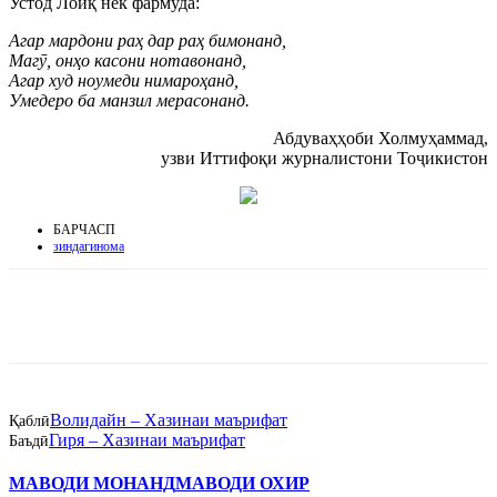
Устод Лоиқ нек фармуда:
Агар мардони раҳ дар раҳ бимонанд,
Магӯ, онҳо касони нотавонанд,
Агар худ ноумеди нимароҳанд,
Умедеро ба манзил мерасонанд.
Абдуваҳҳоби Холмуҳаммад,
узви Иттифоқи журналистони Тоҷикистон
БАРЧАСП
зиндагинома
Волидайн – Хазинаи маърифат
Қаблӣ
Гиря – Хазинаи маърифат
Баъдӣ
МАВОДИ МОНАНД
МАВОДИ ОХИР