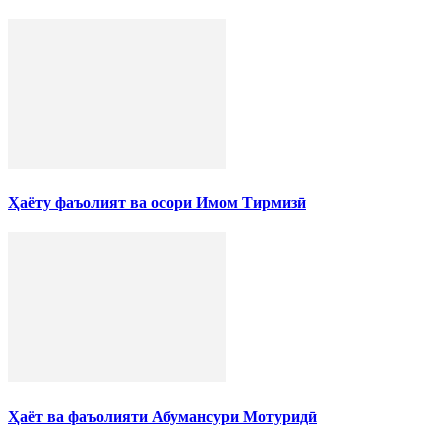
Ҳаёту фаъолият ва осори Имом Тирмизӣ
Ҳаёт ва фаъолияти Абумансури Мотуридӣ