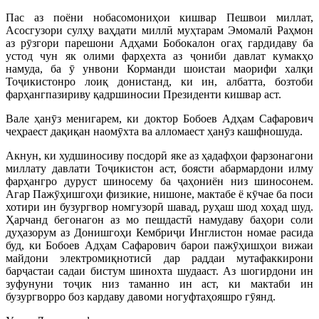
Пас аз поёни нобасомониҳои кишвар Пешвои миллат,
Асосгузори сулҳу ваҳдати миллӣ муҳтарам Эмомалӣ Раҳмон
аз рӯзгори парешони Адҳами Бобокалон огаҳ гардидаву ба
устод чун як олими фарҳехта аз ҷониби давлат кумакҳо
намуда, ба ӯ унвони Корманди шоистаи маорифи халқи
Тоҷикистонро лоиқ донистанд, ки ин, албатта, бозтоби
фарҳангпазириву қадршиносии Президенти кишвар аст.
Вале ҳанӯз менигарем, ки доктор Бобоев Адҳам Сафарович
чеҳраест дақиқан наомӯхта ва алломаест ҳанӯз кашфношуда.
Акнун, ки худшиносиву посдорӣ яке аз ҳадафҳои фарзонагони
миллату давлати Тоҷикистон аст, боясти абармардони илму
фарҳангро дуруст шиносему ба ҷаҳониён низ шиносонем.
Агар Пажӯҳишгоҳи физикие, нишоне, мактабе ё кӯчае ба поси
хотири ин бузургвор номгузорӣ шавад, руҳаш шод хоҳад шуд.
Ҳарчанд бегонагон аз мо пешдастӣ намудаву баҳори соли
дуҳазорум аз Донишгоҳи Кембриҷи Инглистон номае расида
буд, ки Бобоев Адҳам Сафарович барои пажӯҳишҳои вижаи
майдони электромиқнотисӣ дар раддаи мутафаккирони
барҷастаи садаи бистум шинохта шудааст. Аз шогирдони ин
зуфунуни тоҷик низ таманно ин аст, ки мактаби ин
бузургворро боз кардаву давоми ногуфтаҳояшро гӯянд.