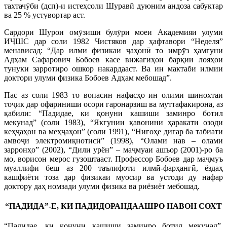
тахтачӯби (дсп)-и истеҳсоли Шуравӣ дуюним андоза сабуктар
ва 25 % устувортар аст.
Сардори Шурои омӯзиши булӯри моеи Академияи улуми
ИҶШС дар соли 1982 Чистяков дар ҳафтавори “Неделя”
менависад: “Дар илми физикаи ҷаҳонӣ то имрӯз ҳамгуни
Адҳам Сафарович Бобоев касе вижагиҳои барқии лояҳои
тунуки зарротиро ошкор накардааст. Ва ин мактаби илмии
доктори улуми физика Бобоев Адҳам мебошад”.
Пас аз соли 1983 то вопасин нафасҳо ин олими шинохтаи
тоҷик дар офариниши осори гаронарзиш ва муттафакирона, аз
қабили: “Падидае, ки қонуни кашиши заминро ботил
мекунад” (соли 1983), “Якгунии қавонини ҳаракати озоди
кеҳҷаҳон ва меҳҷаҳон” (соли 1991), “Нигоҳе дигар ба табиати
амвоҷи электромиқнотисӣ” (1998), “Олами нав – олами
зарронҳо” (2002), “Дили урён” – маҷмуаи ашъор (2001)-ро ба
мо, ворисон мерос гузоштааст. Профессор Бобоев дар маҷмуъ
муаллифи беш аз 200 таълифоти илмӣ-фарҳангӣ, ёздаҳ
кашфиёти тоза дар физикаи муосир ва устоди ду нафар
доктору даҳ номзади улуми физика ва риёзиёт мебошад.
“ПАДИДА”-Е, КИ ПАДИДОРАНДААШРО НАВОН СОХТ
“Падидае, ки қонуни кашиши заминро ботил мекунад”,