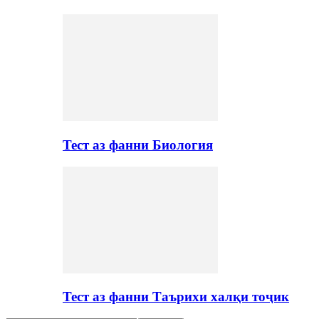
Тест аз фанни Биология
Тест аз фанни Таърихи халқи тоҷик