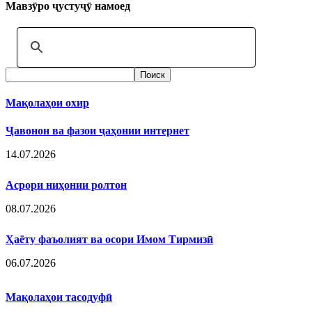
Мавзӯро ҷустуҷӯ намоед
Мақолаҳои охир
Ҷавонон ва фазои ҷаҳонии интернет
14.07.2026
Асрори ниҳонии ролтон
08.07.2026
Ҳаёту фаъолият ва осори Имом Тирмизӣ
06.07.2026
Мақолаҳои тасодуфӣ