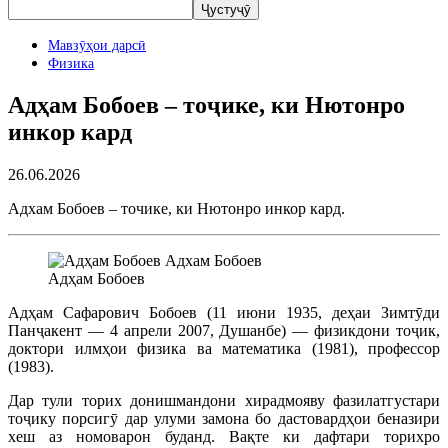
Мавзӯҳои дарсӣ
Физика
Адҳам Бобоев – тоҷике, ки Нютонро
инкор кард
26.06.2026
Адхам Бобоев – точике, ки Нютонро инкор кард.
Адҳам Бобоев
Адҳам Сафарович Бобоев (11 июни 1935, деҳаи Зимтӯди
Панҷакент — 4 апрели 2007, Душанбе) — физикдони тоҷик,
доктори илмҳои физика ва математика (1981), профессор
(1983).
Дар тули торих донишмандони хирадмояву фазилатгустари
тоҷику порсигӯ дар улуми замона бо дастовардҳои беназири
хеш аз номоварон буданд. Вақте ки дафтари торихро