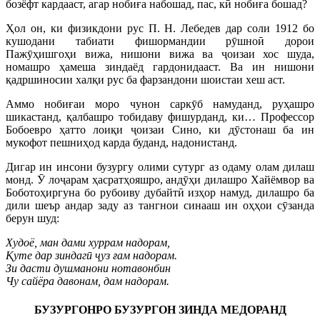
бозёфт кардааст, агар нобиға набошад, пас, кӣ нобиға бошад?
Ҳол он, ки физикдони рус П. Н. Лебедев дар соли 1912 бо
кушодани табиати фишормандии рӯшноӣ дорои
Пажӯҳишгоҳи вижа, нишони вижа ва ҷоизаи хос шуда,
номашро ҳамеша зиндаёд гардонидааст. Ва ин нишони
қадршиносии халқи рус ба фарзандони шоистаи хеш аст.
Аммо нобиғаи моро чунон саркӯб намуданд, руҳашро
шикастанд, қалбашро тобидаву фишурданд, ки… Профессор
Бобоевро ҳатто лоиқи ҷоизаи Сино, ки дӯстонаш ба ин
мукофот пешниҳод карда буданд, надонистанд.
Дигар ин инсони бузургу олими сутург аз одаму олам дилаш
монд. Ӯ лоҷарам ҳасратҳояшро, андӯҳи дилашро Хайёмвор ва
Боботоҳиргуна бо рубоиву дубайтӣ изҳор намуд, дилашро ба
дили шеър андар заду аз тангнои синааш ин оҳҳои сӯзанда
берун шуд:
Худоё, ман дами хуррам надорам,
Қуте дар зиндагӣ ҷуз ғам надорам.
Зи дасти душманони нотавонбин
Чу сайёра давонам, дам надорам.
БУЗУРГОНРО БУЗУРГОН ЗИНДА МЕДОРАНД