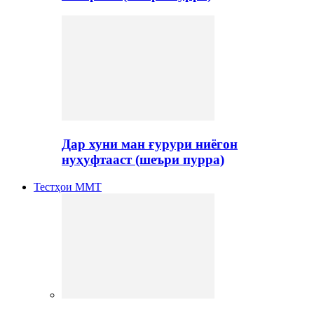
Дар хуни ман ғурури ниёгон
нуҳуфтааст (шеъри пурра)
Тестҳои ММТ