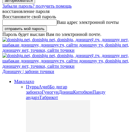
Забыли пароль? получить помощь
восстановление пароля
Восстановите свой пароль
Ваш адрес электронной почты
Пароль будет выслан Вам по электронной почте.
Донишчу | забони точики
Мақолаҳо
Пурра
Аҷиб
Бо дигар
забонҳо
Гуногун
Дониш
Китобхон
Панду
андарз
Табрикот