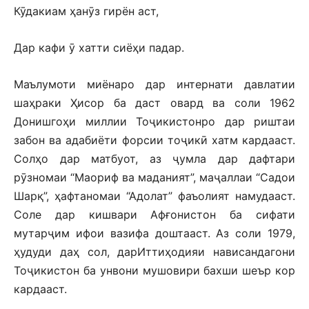
Кӯдакиам ҳанӯз гирён аст,
Дар кафи ӯ хатти сиёҳи падар.
Маълумоти миёнаро дар интернати давлатии
шаҳраки Ҳисор ба даст овард ва соли 1962
Донишгоҳи миллии Тоҷикистонро дар риштаи
забон ва адабиёти форсии тоҷикӣ хатм кардааст.
Солҳо дар матбуот, аз ҷумла дар дафтари
рӯзномаи “Маориф ва маданият”, маҷаллаи “Садои
Шарқ”, ҳафтаномаи “Адолат” фаъолият намудааст.
Соле дар кишвари Афғонистон ба сифати
мутарҷим ифои вазифа доштааст. Аз соли 1979,
ҳудуди даҳ сол, дарИттиҳодияи нависандагони
Тоҷикистон ба унвони мушовири бахши шеър кор
кардааст.