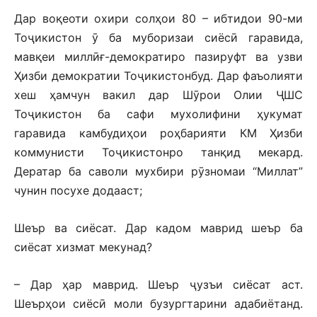
Дар воқеоти охири солҳои 80 – ибтидои 90-ми
Тоҷикистон ӯ ба муборизаи сиёсӣ гаравида,
мавқеи миллӣғ-демократиро пазируфт ва узви
Ҳизби демократии Тоҷикистонбуд. Дар фаъолияти
хеш ҳамчун вакил дар Шӯрои Олии ҶШС
Тоҷикистон ба сафи мухолифини ҳукумат
гаравида камбудиҳои роҳбарияти КМ Ҳизби
коммунисти Тоҷикистонро танқид мекард.
Дератар ба саволи мухбири рӯзномаи “Миллат”
чунин посухе додааст;
Шеър ва сиёсат. Дар кадом маврид шеър ба
сиёсат хизмат мекунад?
– Дар ҳар маврид. Шеър ҷузъи сиёсат аст.
Шеърҳои сиёсӣ моли бузургтарини адабиётанд.