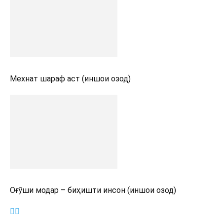
Мехнат шараф аст (иншои озод)
Оғӯши модар – биҳишти инсон (иншои озод)