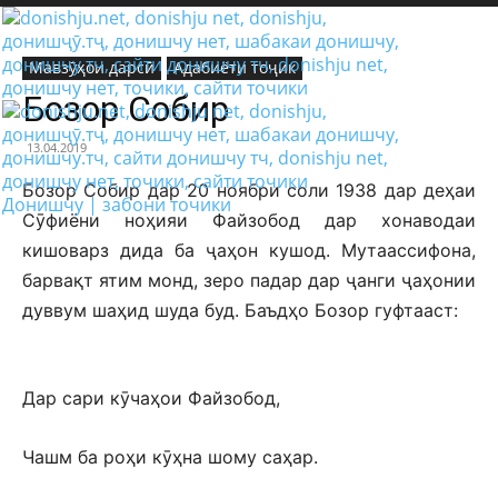
Мавзӯҳои дарсӣ
Адабиёти тоҷик
Бозор Собир
13.04.2019
Бозор Собир дар 20 ноябри соли 1938 дар деҳаи
Донишчу | забони точики
Сӯфиёни ноҳияи Файзобод дар хонаводаи
кишоварз дида ба ҷаҳон кушод. Мутаассифона,
барвақт ятим монд, зеро падар дар ҷанги ҷаҳонии
дуввум шаҳид шуда буд. Баъдҳо Бозор гуфтааст:
Дар сари кӯчаҳои Файзобод,
Чашм ба роҳи кӯҳна шому саҳар.