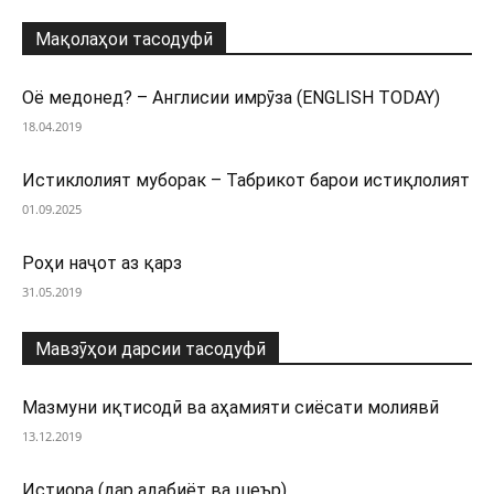
Мақолаҳои тасодуфӣ
Оё медонед? – Англисии имрӯза (ENGLISH TODAY)
18.04.2019
Истиклолият муборак – Табрикот барои истиқлолият
01.09.2025
Роҳи наҷот аз қарз
31.05.2019
Мавзӯҳои дарсии тасодуфӣ
Мазмуни иқтисодӣ ва аҳамияти сиёсати молиявӣ
13.12.2019
Истиора (дар адабиёт ва шеър)