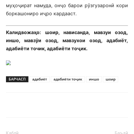
муҳоҷират намуда, онҷо барои рӯзгузаронӣ кори
боркашониро иҷро кардааст.
Калидвожаҳо: шоир, нависанда, мавзуи озод,
иншо, мавзӯи озод, мавзухои озод, адабиёт,
адабиёти точик, адабиёти тоҷик.
БАРЧАСП
адабиёт
адабиёти тоҷик
иншо
шоир
Қаблӣ
Баъдӣ