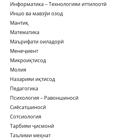
Информатика – Технологияи иттилоотӣ
Иншо ва мавзӯи озод
Мантиқ
Математика
Маърифати оиладорӣ
Менеҷмент
Микроиқтисод
Молия
Назарияи иқтисод
Педагогика
Психология – Равоншиносӣ
Сиёсатшиносӣ
Сотсиология
Тарбияи ҷисмонӣ
Таълими меҳнат