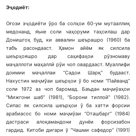
Эҷодиёт:
Оғози эҷодиёти ӯро ба солҳои 60-ум мутааллиқ
медонанд, яъне соли чаҳоруми таҳсилаш дар
Донишгоҳ буд, ки аввалин шеърашро (1960) ба
табъ расондааст. Ҳамон айём як силсила
шеърҳояшро дар саҳифаҳои рӯзномаву
маҷаллоти маҳаллӣ рӯи чоп овардааст. Муаллифи
доимии маҷаллаи “Садои Шарқ” будааст.
Нахустин маҷмӯаи шеърҳои ӯ бо номи “Пайванд”
соли 1972 аз чоп баромад. Баъдан маҷмӯаҳои
“Мижгони шаб” (1981), “Борони тиллоӣ” (1982).
Сипас як силсила шеърҳои ӯ ба хатти форсии
арабиасос бо номи маҷмӯаи “Оташбарг” (1984)
дастраси алоқамандони дунёи форсизабон
гардид. Китоби дигари ӯ “Чашми сафедор” (1991)