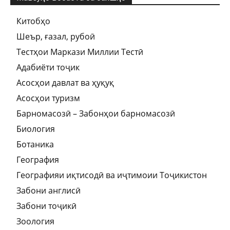
Китобҳо
Шеър, ғазал, рубоӣ
Тестҳои Маркази Миллии Тестӣ
Адабиёти тоҷик
Асосҳои давлат ва ҳуқуқ
Асосҳои туризм
Барномасозӣ – Забонҳои барномасозӣ
Биология
Ботаника
География
Географияи иқтисодӣ ва иҷтимоии Тоҷикистон
Забони англисӣ
Забони тоҷикӣ
Зоология