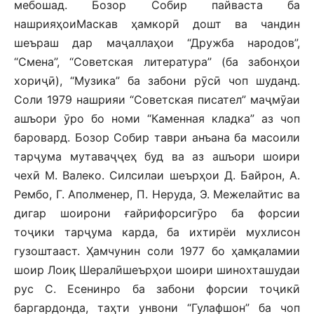
мебошад. Бозор Собир пайваста ба
нашрияҳоиМаскав ҳамкорӣ дошт ва чандин
шеъраш дар маҷаллаҳои “Дружба народов”,
“Смена”, “Советская литература” (ба забонҳои
хориҷӣ), “Музика” ба забони рӯсӣ чоп шуданд.
Соли 1979 нашрияи “Советская писател” маҷмӯаи
ашъори ӯро бо номи “Каменная кладка” аз чоп
баровард. Бозор Собир таври анъана ба масоили
тарҷума мутаваҷҷеҳ буд ва аз ашъори шоири
чехӣ М. Валеко. Силсилаи шеърҳои Д. Байрон, А.
Рембо, Г. Аполменер, П. Неруда, Э. Межелайтис ва
дигар шоирони ғайрифорсигӯро ба форсии
тоҷики тарҷума карда, ба ихтирёи мухлисон
гузоштааст. Ҳамчунин соли 1977 бо ҳамқаламии
шоир Лоиқ Шералӣшеърҳои шоири шинохташудаи
рус С. Есенинро ба забони форсии тоҷикӣ
баргардонда, таҳти унвони “Гулафшон” ба чоп