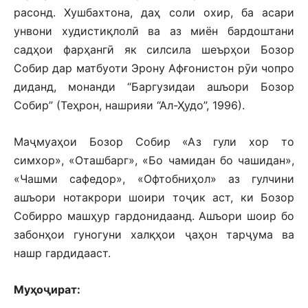
расонд. Хушбахтона, даҳ соли охир, ба асари
унвони худистиқлолӣ ва аз миён бардоштани
садҳои фарҳангӣ як силсила шеърҳои Бозор
Собир дар матбуоти Эрону Афғонистон рӯи чопро
диданд, монанди “Баргузидаи ашъори Бозор
Собир” (Теҳрон, нашрияи “Ал-Ҳудо”, 1996).
Маҷмуаҳои Бозор Собир «Аз гули хор то
симхор», «Оташбарг», «Бо чамидан бо чашидан»,
«Чашми сафедор», «Офтобниҳол» аз гулчини
ашъори нотакрори шоири тоҷик аст, ки Бозор
Собирро машҳур гардонидаанд. Ашъори шоир бо
забонҳои гуногуни халқҳои ҷаҳон тарҷума ва
нашр гардидааст.
Муҳоҷират: