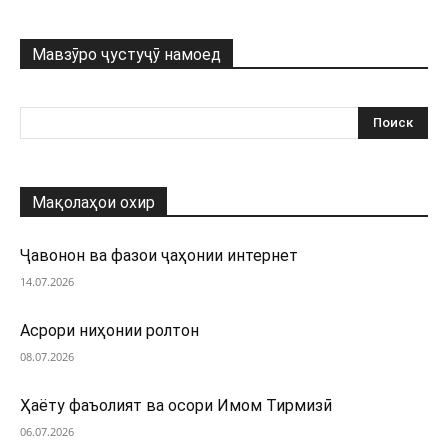
Мавзӯро ҷустуҷӯ намоед
Мақолаҳои охир
Ҷавонон ва фазои ҷаҳонии интернет
14.07.2026
Асрори ниҳонии ролтон
08.07.2026
Ҳаёту фаъолият ва осори Имом Тирмизӣ
06.07.2026