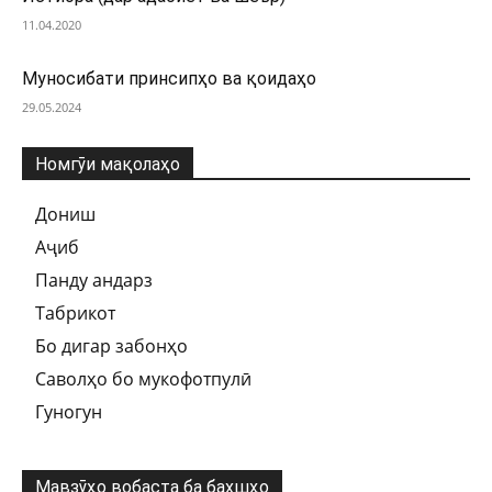
11.04.2020
Муносибати принсипҳо ва қоидаҳо
29.05.2024
Номгӯи мақолаҳо
Дониш
Аҷиб
Панду андарз
Табрикот
Бо дигар забонҳо
Саволҳо бо мукофотпулӣ
Гуногун
Мавзӯҳо вобаста ба бахшҳо