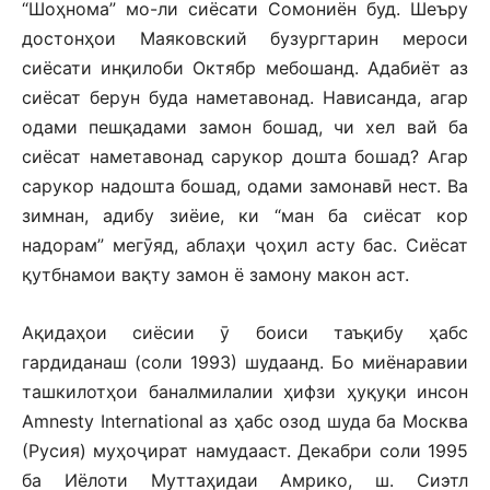
“Шоҳнома” мо-ли сиёсати Сомониён буд. Шеъру
достонҳои Маяковский бузургтарин мероси
сиёсати инқилоби Октябр мебошанд. Адабиёт аз
сиёсат берун буда наметавонад. Нависанда, агар
одами пешқадами замон бошад, чи хел вай ба
сиёсат наметавонад сарукор дошта бошад? Агар
сарукор надошта бошад, одами замонавӣ нест. Ва
зимнан, адибу зиёие, ки “ман ба сиёсат кор
надорам” мегӯяд, аблаҳи ҷоҳил асту бас. Сиёсат
қутбнамои вақту замон ё замону макон аст.
Ақидаҳои сиёсии ӯ боиси таъқибу ҳабс
гардиданаш (соли 1993) шудаанд. Бо миёнаравии
ташкилотҳои баналмилалии ҳифзи ҳуқуқи инсон
Amnesty International аз ҳабс озод шуда ба Москва
(Русия) муҳоҷират намудааст. Декабри соли 1995
ба Иёлоти Муттаҳидаи Амрико, ш. Сиэтл