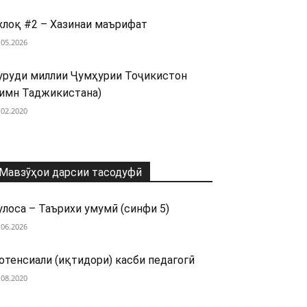
хлоқ #2 – Хазинаи маърифат
.05.2026
уруди миллии Ҷумҳурии Тоҷикистон
гимн Таджикистана)
.02.2020
Мавзӯҳои дарсии тасодуфӣ
улоса – Таърихи умумӣ (синфи 5)
.06.2026
отенсиали (иқтидори) касби педагогӣ
.08.2020