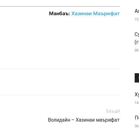
А
Манбаъ:
Хазинаи Маърифат
15
С
(
09
Х
14
Баъдӣ
П
Волидайн – Хазинаи маърифат
30