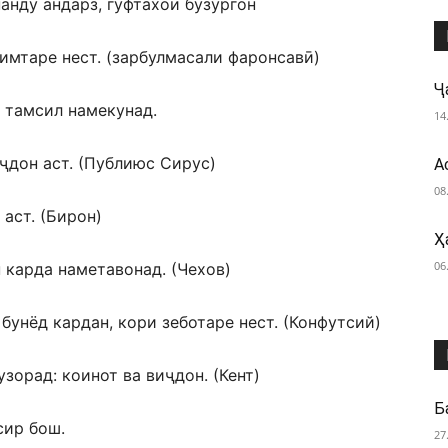
имтаре нест. (зарбулмасали фаронсавӣ)
Ҷ
о тамсил намекунад.
14
иҷдон аст. (Публиюс Сирус)
А
08
аст. (Бирон)
Ҳ
06
 карда наметавонад. (Чехов)
бунёд кардан, кори зеботаре нест. (Конфутсий)
узорад: коинот ва виҷдон. (Кент)
Б
сир бош.
27