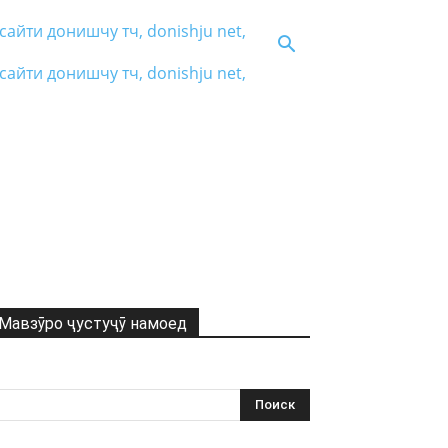
Мавзӯро ҷустуҷӯ намоед