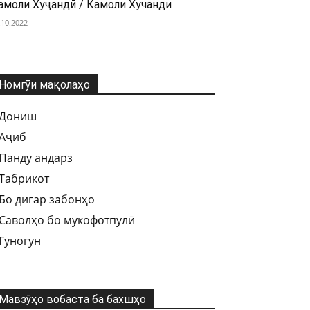
амоли Хуҷандӣ / Камоли Хучанди
.10.2022
Номгӯи мақолаҳо
Дониш
Аҷиб
Панду андарз
Табрикот
Бо дигар забонҳо
Саволҳо бо мукофотпулӣ
Гуногун
Мавзӯҳо вобаста ба бахшҳо