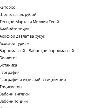
Китобҳо
Шеър, ғазал, рубоӣ
Тестҳои Маркази Миллии Тестӣ
Адабиёти тоҷик
Асосҳои давлат ва ҳуқуқ
Асосҳои туризм
Барномасозӣ – Забонҳои барномасозӣ
Биология
Ботаника
География
Географияи иқтисодӣ ва иҷтимоии
Тоҷикистон
Забони англисӣ
Забони тоҷикӣ