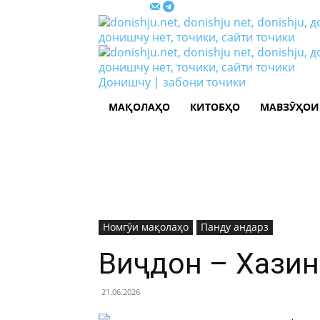
Донишчу | забони точики
МАҚОЛАҲО
КИТОБҲО
МАВЗӮҲОИ
Номгӯи мақолаҳо
Панду андарз
Виҷдон – Хази
21.06.2026