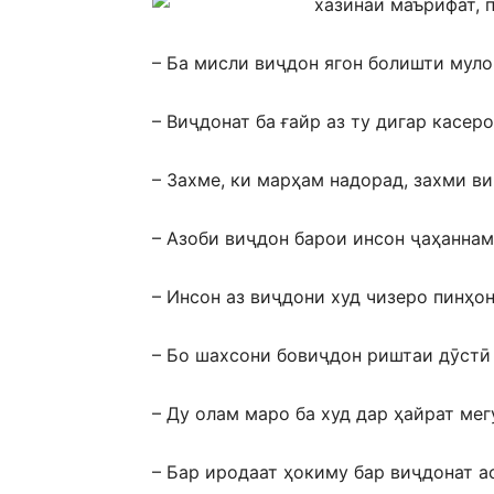
– Ба мисли виҷдон ягон болишти муло
– Виҷдонат ба ғайр аз ту дигар касер
– Захме, ки марҳам надорад, захми в
– Азоби виҷдон барои инсон ҷаҳаннам 
– Инсон аз виҷдони худ чизеро пинҳон
– Бо шахсони бовиҷдон риштаи дӯстӣ 
– Ду олам маро ба худ дар ҳайрат мег
– Бар иродаат ҳокиму бар виҷдонат а