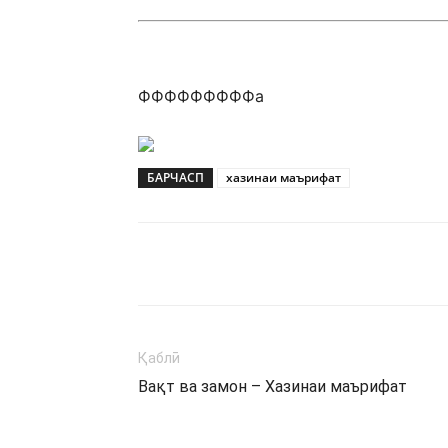
ФФФФФФФФФа
БАРЧАСП
хазинаи маърифат
Қаблӣ
Вақт ва замон – Хазинаи маърифат