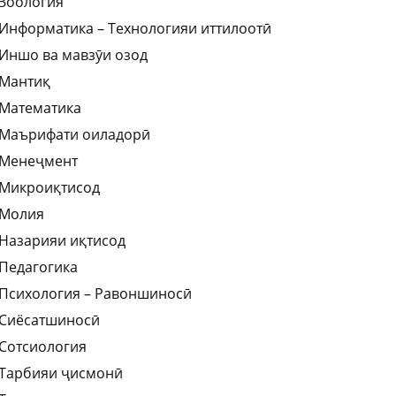
Зоология
Информатика – Технологияи иттилоотӣ
Иншо ва мавзӯи озод
Мантиқ
Математика
Маърифати оиладорӣ
Менеҷмент
Микроиқтисод
Молия
Назарияи иқтисод
Педагогика
Психология – Равоншиносӣ
Сиёсатшиносӣ
Сотсиология
Тарбияи ҷисмонӣ