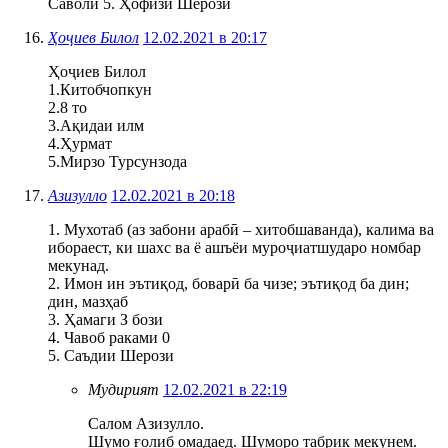
Саволи 5. Ҳофизи Шерозӣ
Ҳоҷиев Билол
12.02.2021 в 20:17
Ҳоҷиев Билол
1.Китобчопкун
2.8 то
3.Ақидаи илм
4.Ҳурмат
5.Мирзо Турсунзода
Азизулло
12.02.2021 в 20:18
1. Мухотаб (аз забони арабӣ – хитобшаванда), калима ва
ибораест, ки шахс ва ё ашъёи муроҷиатшударо номбар
мекунад.
2. Имон ин эътиқод, боварӣ ба чизе; эътиқод ба дин;
дин, мазҳаб
3. Ҳамаги З бози
4. Чавоб раками 0
5. Саъдии Шерози
Мудирият
12.02.2021 в 22:19
Салом Азизулло.
Шумо ғолиб омадаед. Шуморо табрик мекунем.