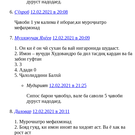
дуруст надодаед.
Сӯҳроб
12.02.2021 в 20:08
Ҷавоби 1 ум калима ё иборае,ки муроҷиатро
мефаҳмонад
Муллокучак Яҳёев
12.02.2021 в 20:09
1. Он ки ё он чӣ сухан ба вай нигаронида шудааст.
2. Имон – вуҷуди Худовандро ба дил тасдиқ кардан ва ба
забон гуфтан
3. 3
4. Адади 0
5. Ҷалолиддини Балхӣ
Мудирият
12.02.2021 в 21:25
Сипос барои ҷавобҳо, вале ба саволи 5 ҷавоби
дуруст надодаед.
Диловар
12.02.2021 в 20:11
1. Мурочиатро мефахмонад
2. Бояд гуяд, ки имон иноят ва хидоят аст. Ва ё хак ва
рост аст