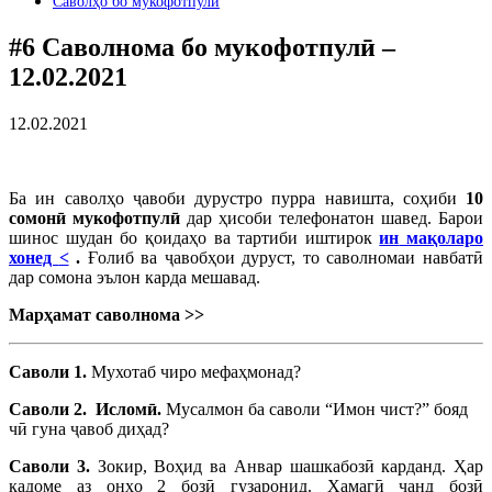
Саволҳо бо мукофотпулӣ
#6 Саволнома бо мукофотпулӣ –
12.02.2021
12.02.2021
Ба ин саволҳо ҷавоби дурустро пурра навишта, соҳиби
10
сомонӣ мукофотпулӣ
дар ҳисоби телефонатон шавед. Барои
шинос шудан бо қоидаҳо ва тартиби иштирок
ин
мақоларо
хонед
<
.
Ғолиб ва ҷавобҳои дуруст, то саволномаи навбатӣ
дар сомона эълон карда мешавад.
Марҳамат саволнома
>>
Саволи 1.
Мухотаб чиро мефаҳмонад?
Саволи 2.
Исломӣ.
Мусалмон ба саволи “Имон чист?” бояд
чӣ гуна ҷавоб диҳад?
Саволи 3.
Зокир, Воҳид ва Анвар шашкабозӣ карданд. Ҳар
кадоме аз онҳо 2 бозӣ гузаронид. Ҳамагӣ чанд бозӣ