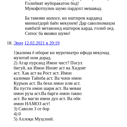
Ғолибият муборакатон бод!
Мукофотпулии шумо пардохт мешавад.
Ба тамоми ашхосе, ки иштирок карданд
миннатдорӣ баён мекунем! Дар саволномаҳои
навбатӣ метавонед иштирок карда, ғолиб оед.
Сипос ба якояки шумо!
Эрач
12.02.2021 в 20:19
1)калима ё иборае ки мурочиатро ифода мекунад
мухотаб ном дорад.
2) Агар пурсанд Имон чист? Посух
бигуй, ки Имон Иноят аст ва Хидоят
аст. Хак аст ва Рост аст. Имон
калимаи Тайиба аст. Ва чони имон
Куръон аст. Ва бехи имон илм аст.
Ва пусти имон шарм аст. Ва меваи
имон руза аст.Ва барги имон такво
аст. Ва магзи имон дуо аст. Ва оби
имон НАМОЗ аст!
3) Саволи 3 се бор
4) 0
5) Ахлоқи Муҳсинӣ.