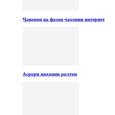
Ҷавонон ва фазои ҷаҳонии интернет
Асрори ниҳонии ролтон