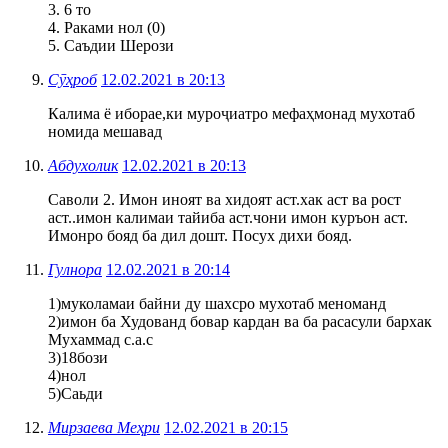
3. 6 то
4. Раками нол (0)
5. Саъдии Шерози
Сӯҳроб
12.02.2021 в 20:13
Калима ё иборае,ки муроҷиатро мефаҳмонад мухотаб
номида мешавад
Абдухолик
12.02.2021 в 20:13
Саволи 2. Имон иноят ва хидоят аст.хак аст ва рост
аст..имон калимаи тайиба аст.чони имон куръон аст.
Имонро бояд ба дил дошт. Посух дихи бояд.
Гулнора
12.02.2021 в 20:14
1)муколамаи байни ду шахсро мухотаб меноманд
2)имон ба Худованд бовар кардан ва ба расасули бархак
Мухаммад с.а.с
3)18бози
4)нол
5)Саьди
Мирзаева Меҳри
12.02.2021 в 20:15