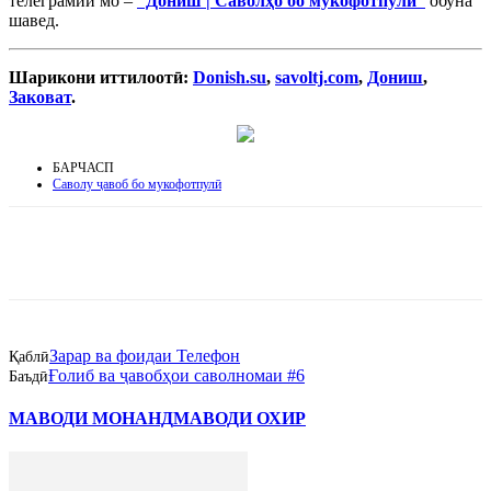
телеграмии мо –
“Дониш | Саволҳо бо мукофотпулӣ”
обуна
шавед.
Шарикони иттилоотӣ:
Donish.su
,
savoltj.com
,
Дониш
,
Заковат
.
БАРЧАСП
Саволу ҷавоб бо мукофотпулӣ
Зарар ва фоидаи Телефон
Қаблӣ
Ғолиб ва ҷавобҳои саволномаи #6
Баъдӣ
МАВОДИ МОНАНД
МАВОДИ ОХИР