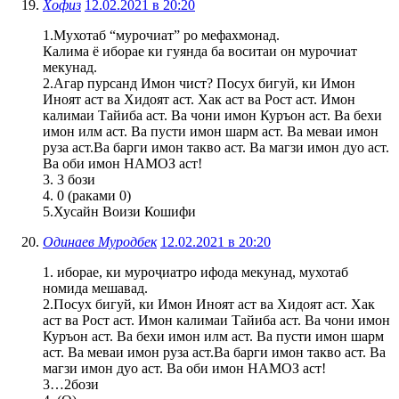
Хофиз
12.02.2021 в 20:20
1.Мухотаб “мурочиат” ро мефахмонад.
Калима ё иборае ки гуянда ба воситаи он мурочиат
мекунад.
2.Агар пурсанд Имон чист? Посух бигуй, ки Имон
Иноят аст ва Хидоят аст. Хак аст ва Рост аст. Имон
калимаи Тайиба аст. Ва чони имон Куръон аст. Ва бехи
имон илм аст. Ва пусти имон шарм аст. Ва меваи имон
руза аст.Ва барги имон такво аст. Ва магзи имон дуо аст.
Ва оби имон НАМОЗ аст!
3. 3 бози
4. 0 (раками 0)
5.Хусайн Воизи Кошифи
Одинаев Муродбек
12.02.2021 в 20:20
1. иборае, ки муроҷиатро ифода мекунад, мухотаб
номида мешавад.
2.Посух бигуй, ки Имон Иноят аст ва Хидоят аст. Хак
аст ва Рост аст. Имон калимаи Тайиба аст. Ва чони имон
Куръон аст. Ва бехи имон илм аст. Ва пусти имон шарм
аст. Ва меваи имон руза аст.Ва барги имон такво аст. Ва
магзи имон дуо аст. Ва оби имон НАМОЗ аст!
3…2бози