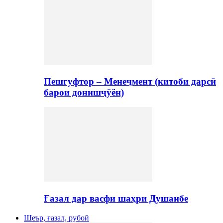
Пешгуфтор – Менеҷмент (китоби дарсӣ
барои донишҷӯён)
Ғазал дар васфи шаҳри Душанбе
Шеър, ғазал, рубоӣ