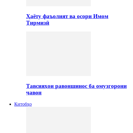
Ҳаёту фаъолият ва осори Имом
Тирмизӣ
Тавсияҳои равоншинос ба омузгорони
ҷавон
Китобҳо