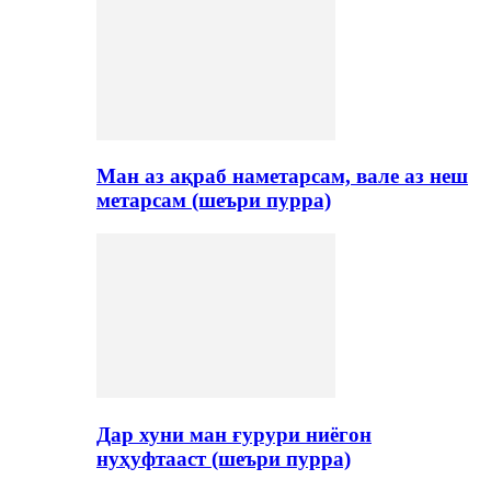
Ман аз ақраб наметарсам, вале аз неш
метарсам (шеъри пурра)
Дар хуни ман ғурури ниёгон
нуҳуфтааст (шеъри пурра)