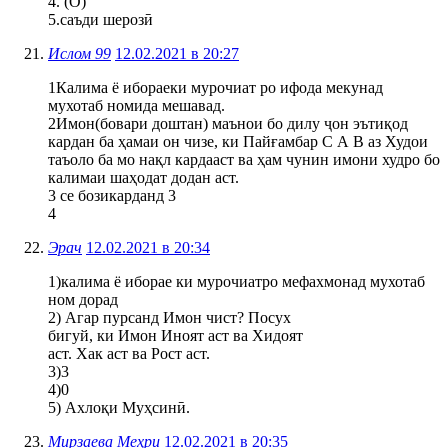
4. (О)
5.саъди шерозӣ
Ислом 99
12.02.2021 в 20:27
1Калима ё ибораеки мурочиат ро ифода мекунад
мухотаб номида мешавад.
2Имон(бовари доштан) маънои бо дилу ҷон эътиқод
кардан ба ҳамаи он чизе, ки Пайғамбар С А В аз Худои
таъоло ба мо нақл кардааст ва ҳам чунин имони худро бо
калимаи шаҳодат додан аст.
3 се бозикарданд 3
4
Эрач
12.02.2021 в 20:34
1)калима ё иборае ки мурочиатро мефахмонад мухотаб
ном дорад
2) Агар пурсанд Имон чист? Посух
бигуй, ки Имон Иноят аст ва Хидоят
аст. Хак аст ва Рост аст.
3)3
4)0
5) Ахлоқи Муҳсинӣ.
Мирзаева Меҳри
12.02.2021 в 20:35