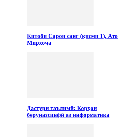
Китоби Сарои санг (қисми 1), Ато
Мирхоҷа
Дастури таълимӣ: Корҳои
беруназсинфӣ аз информатика