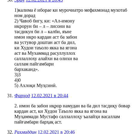
1)калима ё иборае ки мурочиатро мефахмонад мухотаб
ном дорад
2) Чавоб бигу, ки: «Ал-имону
икрорун би – л – лисони ва
тасдикун би л – калби, яъне
имон икро кардан аст ба забон
ва устувор доштан аст ба дил,
ки Худои таъоло якка ва ягона
аст ва Мухаммад расуллуллох
саллаллоху алайхи ва олихи ва
саллам пайгамбари
бархаканд».
3)3
4)0
5) Ахлоқи Муҳсинӣ.
Фарҳод
12.02.2021 в 20:44
2. имон ба забон иқрор намудан ва ба дил тасдиқу бовар
кардан аст, ки Худои Таъоло якка ва ягона ва
Муҳаммади Мустафо саллаллоҳу ъалайҳи васаллам
пайғамбари барҳақ аст.
Раҳмиддин
12.02.2021 в 20:46