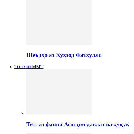
Шеърҳо аз Куҳзод Фатҳулло
Тестҳои ММТ
Тест аз фанни Асосҳои давлат ва ҳуқуқ