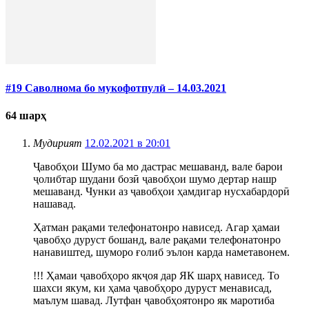
#19 Саволнома бо мукофотпулӣ – 14.03.2021
64 шарҳ
Мудирият
12.02.2021 в 20:01
Ҷавобҳои Шумо ба мо дастрас мешаванд, вале барои
ҷолибтар шудани бозӣ ҷавобҳои шумо дертар нашр
мешаванд. Чунки аз ҷавобҳои ҳамдигар нусхабардорӣ
нашавад.
Ҳатман рақами телефонатонро нависед. Агар ҳамаи
ҷавобҳо дуруст бошанд, вале рақами телефонатонро
нанавиштед, шуморо ғолиб эълон карда наметавонем.
!!! Ҳамаи ҷавобҳоро якҷоя дар ЯК шарҳ нависед. То
шахси якум, ки ҳама ҷавобҳоро дуруст менависад,
маълум шавад. Лутфан ҷавобҳоятонро як маротиба