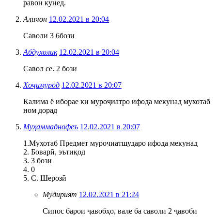
равон кунед.
Аличон
12.02.2021 в 20:04
Саволи 3 6бози
Абдухолик
12.02.2021 в 20:04
Савол се. 2 бози
Хоҷимурод
12.02.2021 в 20:07
Калима ё иборае ки муроҷиатро ифода мекунад мухотаб
ном дорад
Муҳаммаднофеъ
12.02.2021 в 20:07
1.Мухотаб Предмет мурочиатшударо ифода мекунад
2. Боварӣ, эътиқод
3. 3 бози
4. 0
5. С. Шерозӣ
Мудирият
12.02.2021 в 21:24
Сипос барои ҷавобҳо, вале ба саволи 2 ҷавоби