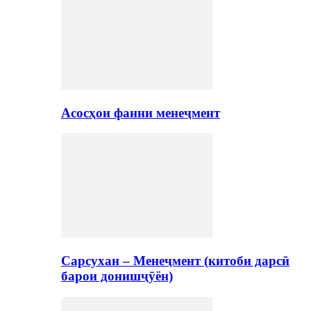
Асосҳои фанни менеҷмент
Сарсухан – Менеҷмент (китоби дарсӣ
барои донишҷӯён)