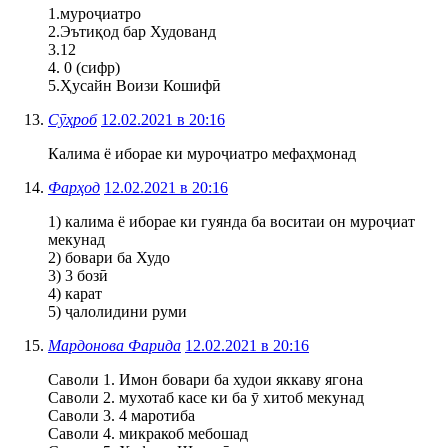
1.муроҷиатро
2.Эътиқод бар Худованд
3.12
4. 0 (сифр)
5.Ҳусайн Воизи Кошифӣ
Сӯҳроб
12.02.2021 в 20:16
Калима ё иборае ки муроҷиатро мефаҳмонад
Фарҳод
12.02.2021 в 20:16
1) калима ё иборае ки гуянда ба воситаи он муроҷиат
мекунад
2) бовари ба Худо
3) 3 бозӣ
4) карат
5) ҷалолидини руми
Мардонова Фарида
12.02.2021 в 20:16
Саволи 1. Имон бовари ба худои яккаву ягона
Саволи 2. мухотаб касе ки ба ӯ хитоб мекунад
Саволи 3. 4 маротиба
Саволи 4. микракоб мебошад