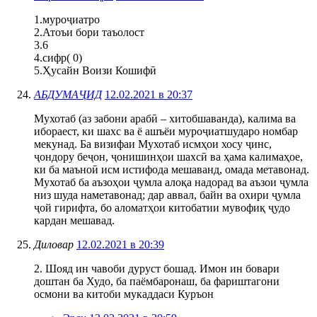
1.муроҷиатро
2.Атоъи бори таъолост
3.6
4.сифр( 0)
5.Ҳусайн Воизи Кошифӣ
АБДУМАҶИД
12.02.2021 в 20:37
Мухотаб (аз забони арабӣ – хитобшаванда), калима ва
ибораест, ки шахс ва ё ашъёи муроҷиатшударо номбар
мекунад. Ба визифаи Мухотаб исмҳои хосу ҷинс,
ҷондору беҷон, ҷонишинҳои шахсӣ ва ҳама калимаҳое,
ки ба маъноӣ исм истифода мешаванд, омада метавонад.
Мухотаб ба аъзоҳои ҷумла алоқа надорад ва аъзои ҷумла
низ шуда наметавонад; дар аввал, байн ва охири ҷумла
ҷой гирифта, бо аломатҳои китобатии мувофиқ ҷудо
кардан мешавад.
Диловар
12.02.2021 в 20:39
2. Шояд ин чавоби дуруст бошад. Имон ин бовари
доштан ба Худо, ба паёмбаронаш, ба фариштагони
осмони ва китоби мукаддаси Куръон