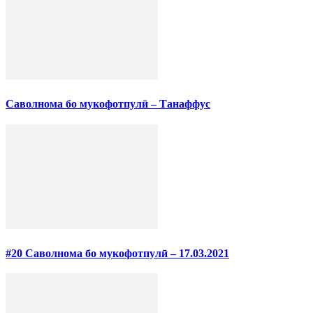
Саволнома бо мукофотпулӣ – Танаффус
#20 Саволнома бо мукофотпулӣ – 17.03.2021