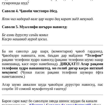
гузаронида шуд?
Саволи 4. Ҷавоби чистонро ёбед.
Ягон чиз надорад вале ҳар чизро даҳ карат зиёд мекунад.
Саволи 5. Муаллифи шеърро нависед:
Бе азми дурусту саъйи комил
Касро нашавад мурод ҳосил.
Ба ин саволҳо дар шарҳ (коментария) ҷавоб гардонед.
Ҷавобҳоро навишта, ном, баъдан дар майдони
“
Телефон
”
рақами телефони худро нависед (рақами телефони шумо нашр
намешавад, касе онро намебинад).
ДИҚҚАТ!!! Агар рақами
телефони худро нанавиштед, мо ғолиб дигар касро интихоб
мекунем!
(Чунки пасон рақами телефони шуморо ёфта
наметавонем.)
Агар шумо аввалин шуда ҷавобҳои дурустро нависед, пас
соҳиби 10 сомонӣ мукофотпулӣ гаштед!
Барои сари вақт бо саволҳои оянда шинос шудан ба канали