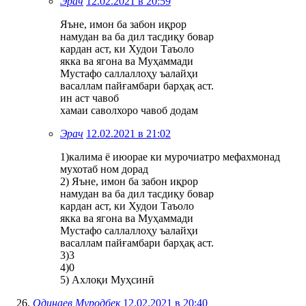
Эрач
12.02.2021 в 20:59
Яъне, имон ба забон иқрор
намудан ва ба дил тасдиқу бовар
кардан аст, ки Худои Таъоло
якка ва ягона ва Муҳаммади
Мустафо саллаллоҳу ъалайҳи
васаллам пайғамбари барҳақ аст.
ин аст чавоб
хамаи саволхоро чавоб додам
Эрач
12.02.2021 в 21:02
1)калима ё июорае ки мурочиатро мефахмонад
мухотаб ном дорад
2) Яъне, имон ба забон иқрор
намудан ва ба дил тасдиқу бовар
кардан аст, ки Худои Таъоло
якка ва ягона ва Муҳаммади
Мустафо саллаллоҳу ъалайҳи
васаллам пайғамбари барҳақ аст.
3)3
4)0
5) Ахлоқи Муҳсинӣ
Одинаев Муродбек
12.02.2021 в 20:40