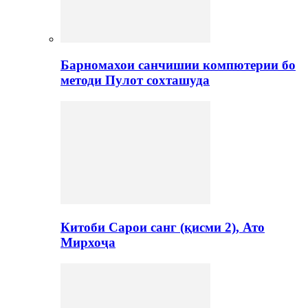
Барномахои санчишии компютерии бо
методи Пулот сохташуда
Китоби Сарои санг (қисми 2), Ато
Мирхоҷа