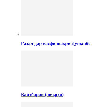
Ғазал дар васфи шаҳри Душанбе
Байтбарак (шеърҳо)