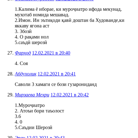
1.Калима ё иборае, ки муроҷиатро ифода мекунад,
мухотаб номида мешавад.
2.Имон. Ин эътиқоди қавӣ доштан ба Худованде,ки
яккаву ягона аст
3. 3бозӣ
4. О рақами нол
5.саъдӣ шерозӣ
Фарҳод
12.02.2021 в 20:40
4. Соя
Абдухолик
12.02.2021 в 20:41
Саволи 3 хамаги се бози гузарониданд
Мирзаева Меҳри
12.02.2021 в 20:42
1.Муроҷиатро
2. Атоъи бори таъолост
3.6
4. 0
5.Саъдии Шерозӣ
Эрач
12.02.2021 в 20:43