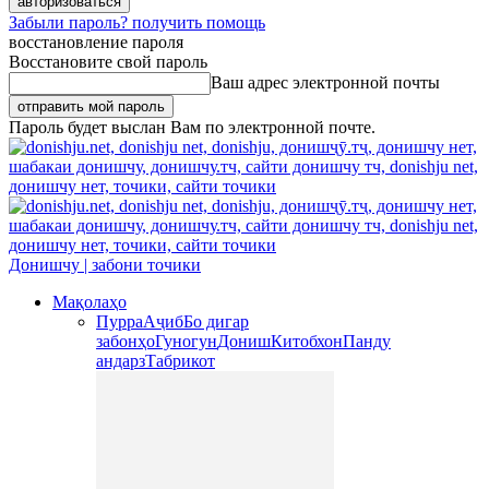
Забыли пароль? получить помощь
восстановление пароля
Восстановите свой пароль
Ваш адрес электронной почты
Пароль будет выслан Вам по электронной почте.
Донишчу | забони точики
Мақолаҳо
Пурра
Аҷиб
Бо дигар
забонҳо
Гуногун
Дониш
Китобхон
Панду
андарз
Табрикот