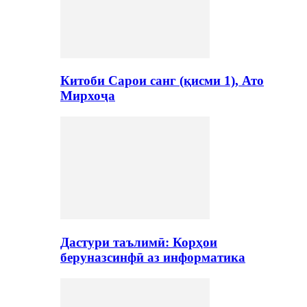
Китоби Сарои санг (қисми 1), Ато
Мирхоҷа
Дастури таълимӣ: Корҳои
беруназсинфӣ аз информатика