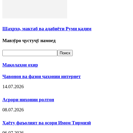
Шаҳрҳо, мактаб ва адабиёти Руми қадим
Мавзӯро ҷустуҷӯ намоед
Мақолаҳои охир
Ҷавонон ва фазои ҷаҳонии интернет
14.07.2026
Асрори ниҳонии ролтон
08.07.2026
Ҳаёту фаъолият ва осори Имом Тирмизӣ
06.07.2026