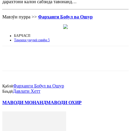
дарахтони калон сабзида тавонанд…
Мавзӯи пурра >>
Фарҳанги Бобул ва Ошур
БАРЧАСП
Таърихи умумӣ синфи 5
Фарҳанги Бобул ва Ошур
Қаблӣ
Давлати Хетт
Баъдӣ
МАВОДИ МОНАНД
МАВОДИ ОХИР