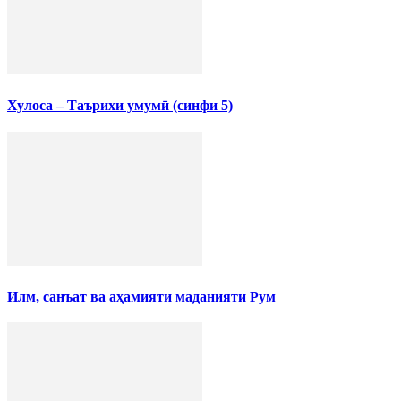
Хулоса – Таърихи умумӣ (синфи 5)
Илм, санъат ва аҳамияти маданияти Рум