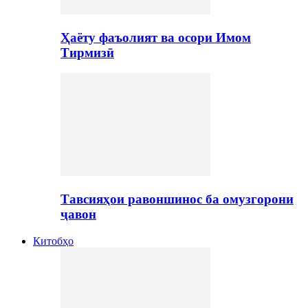
Ҳаёту фаъолият ва осори Имом
Тирмизӣ
Тавсияҳои равоншинос ба омузгорони
ҷавон
Китобҳо