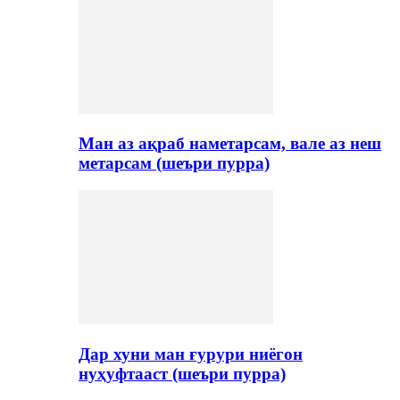
Ман аз ақраб наметарсам, вале аз неш
метарсам (шеъри пурра)
Дар хуни ман ғурури ниёгон
нуҳуфтааст (шеъри пурра)