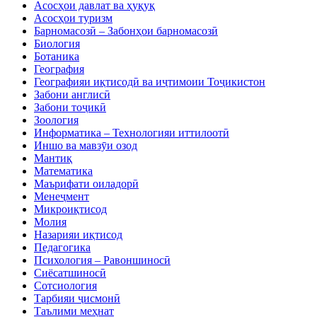
Асосҳои давлат ва ҳуқуқ
Асосҳои туризм
Барномасозӣ – Забонҳои барномасозӣ
Биология
Ботаника
География
Географияи иқтисодӣ ва иҷтимоии Тоҷикистон
Забони англисӣ
Забони тоҷикӣ
Зоология
Информатика – Технологияи иттилоотӣ
Иншо ва мавзӯи озод
Мантиқ
Математика
Маърифати оиладорӣ
Менеҷмент
Микроиқтисод
Молия
Назарияи иқтисод
Педагогика
Психология – Равоншиносӣ
Сиёсатшиносӣ
Сотсиология
Тарбияи ҷисмонӣ
Таълими меҳнат