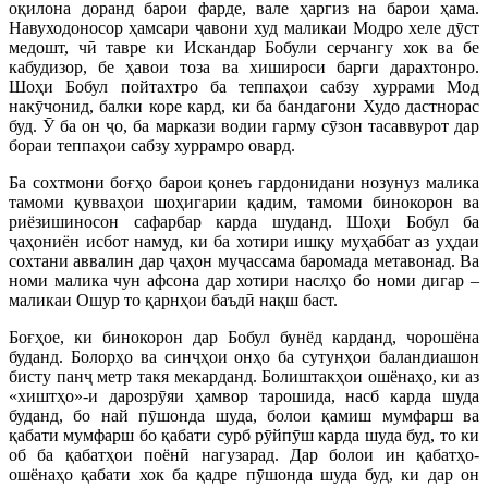
оқилона доранд барои фарде, вале ҳаргиз на барои ҳама.
Навуходоносор ҳамсари ҷавони худ маликаи Модро хеле дӯст
медошт, чӣ тавре ки Искандар Бобули серчангу хок ва бе
кабудизор, бе ҳавои тоза ва хишироси барги дарахтонро.
Шоҳи Бобул пойтахтро ба теппаҳои сабзу хуррами Мод
накӯчонид, балки коре кард, ки ба бандагони Худо дастнорас
буд. Ӯ ба он ҷо, ба маркази водии гарму сӯзон тасаввурот дар
бораи теппаҳои сабзу хуррамро овард.
Ба сохтмони боғҳо барои қонеъ гардонидани нозунуз малика
тамоми қувваҳои шоҳигарии қадим, тамоми бинокорон ва
риёзишиносон сафарбар карда шуданд. Шоҳи Бобул ба
ҷаҳониён исбот намуд, ки ба хотири ишқу муҳаббат аз уҳдаи
сохтани аввалин дар ҷаҳон муҷассама баромада метавонад. Ва
номи малика чун афсона дар хотири наслҳо бо номи дигар –
маликаи Ошур то қарнҳои баъдӣ нақш баст.
Боғҳое, ки бинокорон дар Бобул бунёд карданд, чорошёна
буданд. Болорҳо ва синҷҳои онҳо ба сутунҳои баландиашон
бисту панҷ метр такя мекарданд. Болиштакҳои ошёнаҳо, ки аз
«хиштҳо»-и дарозрӯяи ҳамвор тарошида, насб карда шуда
буданд, бо най пӯшонда шуда, болои қамиш мумфарш ва
қабати мумфарш бо қабати сурб рӯйпӯш карда шуда буд, то ки
об ба қабатҳои поёнӣ нагузарад. Дар болои ин қабатҳо-
ошёнаҳо қабати хок ба қадре пӯшонда шуда буд, ки дар он