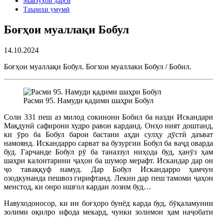
Мавзӯҳои дарсӣ
Таърихи умумӣ
Боғҳои муаллақи Бобул
14.10.2024
Боғҳои муаллақи Бобул. Богхои муаллаки Бобул / Бобил.
Расми 95. Намуди қадими шаҳри Бобул
Соли 331 пеш аз милод сокинони Бобил ба назди Искандари
Мақдунӣ сафирони худро равон карданд. Онҳо ният доштанд,
ки ӯро ба Бобул барои бастани аҳди сулҳу дӯстӣ даъват
намоянд. Искандарро сарват ва бузургии Бобул ба ваҷд оварда
буд. Гарчанде Бобул рӯ ба таназзул ниҳода буд, ҳанӯз ҳам
шаҳри калонтарини ҷаҳон ба шумор мерафт. Искандар дар он
ҷо таваққуф намуд. Дар Бобул Искандарро ҳамчун
озодкунанда пешвоз гирифтанд. Лекин дар пеш тамоми ҷаҳон
меистод, ки онро ишғол кардан лозим буд…
Навуходоносор, ки ин боғҳоро бунёд карда буд, бӯқаламунии
золими оқилро ифода мекард, чунки золимон ҳам наҷобати