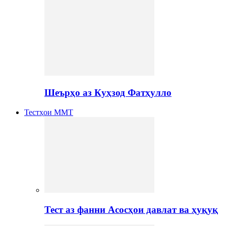
Шеърҳо аз Куҳзод Фатҳулло
Тестҳои ММТ
Тест аз фанни Асосҳои давлат ва ҳуқуқ