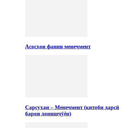
Асосҳои фанни менеҷмент
Сарсухан – Менеҷмент (китоби дарсӣ
барои донишҷӯён)