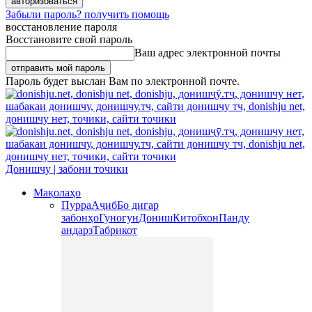
Забыли пароль? получить помощь
восстановление пароля
Восстановите свой пароль
Ваш адрес электронной почты
Пароль будет выслан Вам по электронной почте.
Донишчу | забони точики
Мақолаҳо
Пурра
Аҷиб
Бо дигар
забонҳо
Гуногун
Дониш
Китобхон
Панду
андарз
Табрикот