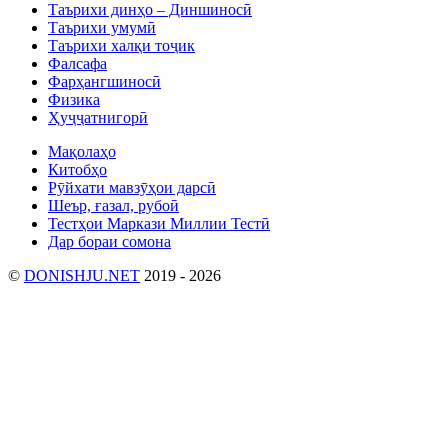
Таърихи динҳо – Диншиносӣ
Таърихи умумӣ
Таърихи халқи тоҷик
Фалсафа
Фарҳангшиносӣ
Физика
Ҳуҷҷатнигорӣ
Мақолаҳо
Китобҳо
Рӯйхати мавзӯҳои дарсӣ
Шеър, ғазал, рубоӣ
Тестҳои Маркази Миллии Тестӣ
Дар бораи сомона
©
DONISHJU.NET
2019 - 2026