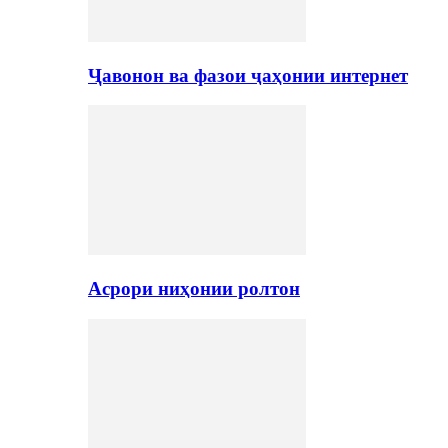
Ҷавонон ва фазои ҷаҳонии интернет
Асрори ниҳонии ролтон