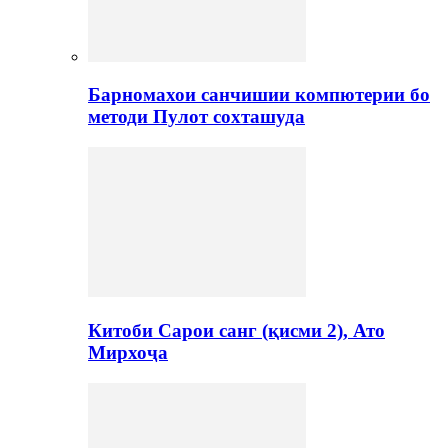
Барномахои санчишии компютерии бо
методи Пулот сохташуда
Китоби Сарои санг (қисми 2), Ато
Мирхоҷа