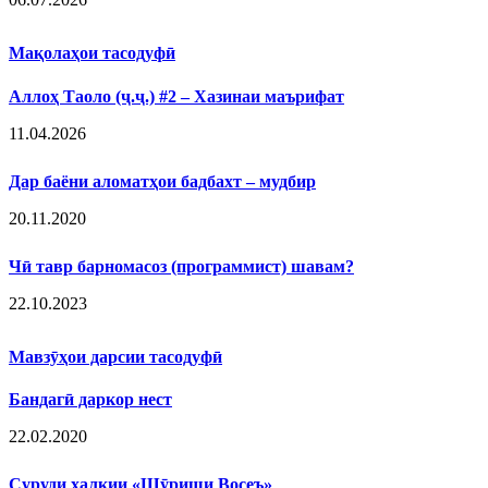
Мақолаҳои тасодуфӣ
Аллоҳ Таоло (ҷ.ҷ.) #2 – Хазинаи маърифат
11.04.2026
Дар баёни аломатҳои бадбахт – мудбир
20.11.2020
Чӣ тавр барномасоз (программист) шавам?
22.10.2023
Мавзӯҳои дарсии тасодуфӣ
Бандагӣ даркор нест
22.02.2020
Суруди халқии «Шӯриши Восеъ»