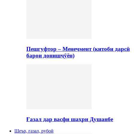
Пешгуфтор – Менеҷмент (китоби дарсӣ
барои донишҷӯён)
Ғазал дар васфи шаҳри Душанбе
Шеър, ғазал, рубоӣ