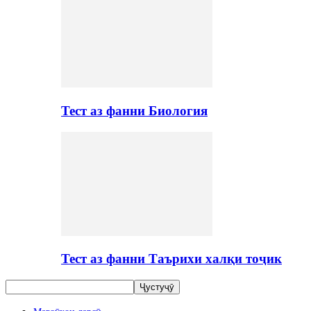
Тест аз фанни Биология
Тест аз фанни Таърихи халқи тоҷик