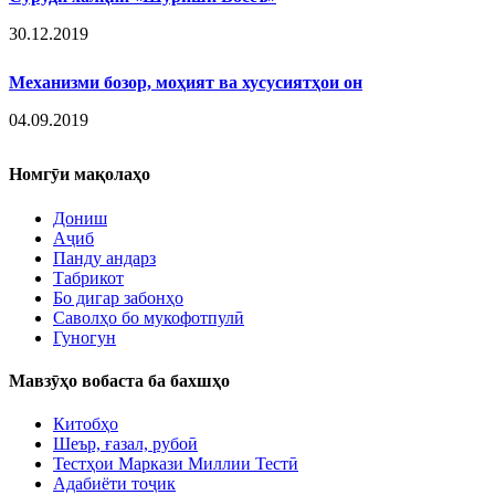
30.12.2019
Механизми бозор, моҳият ва хусусиятҳои он
04.09.2019
Номгӯи мақолаҳо
Дониш
Аҷиб
Панду андарз
Табрикот
Бо дигар забонҳо
Саволҳо бо мукофотпулӣ
Гуногун
Мавзӯҳо вобаста ба бахшҳо
Китобҳо
Шеър, ғазал, рубоӣ
Тестҳои Маркази Миллии Тестӣ
Адабиёти тоҷик