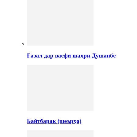
Ғазал дар васфи шаҳри Душанбе
Байтбарак (шеърҳо)