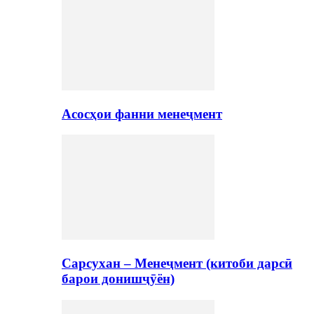
Асосҳои фанни менеҷмент
Сарсухан – Менеҷмент (китоби дарсӣ
барои донишҷӯён)