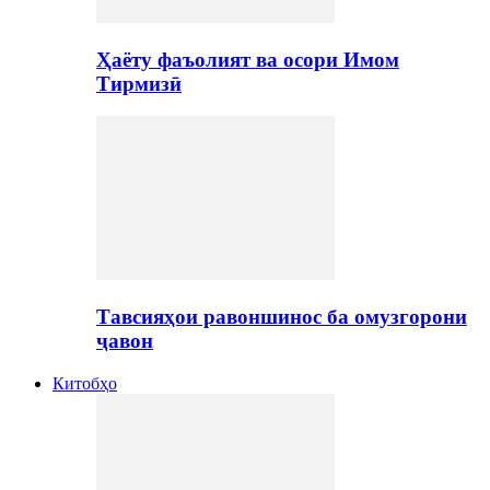
Ҳаёту фаъолият ва осори Имом
Тирмизӣ
Тавсияҳои равоншинос ба омузгорони
ҷавон
Китобҳо