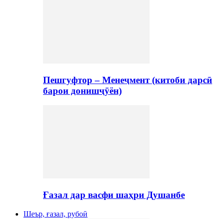
Пешгуфтор – Менеҷмент (китоби дарсӣ
барои донишҷӯён)
Ғазал дар васфи шаҳри Душанбе
Шеър, ғазал, рубоӣ