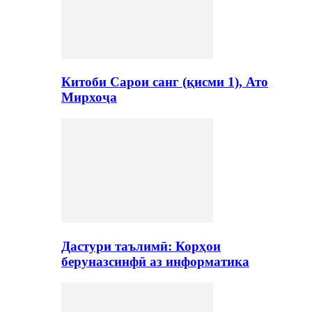
Китоби Сарои санг (қисми 1), Ато
Мирхоҷа
Дастури таълимӣ: Корҳои
беруназсинфӣ аз информатика