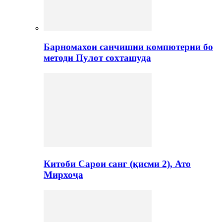
Барномахои санчишии компютерии бо
методи Пулот сохташуда
Китоби Сарои санг (қисми 2), Ато
Мирхоҷа