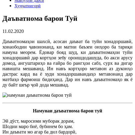
Мавзӯҳои дарсӣ
Ҳуҷҷатнигорӣ
Даъватнома барои Туй
11.02.2020
Даъватномаҳои шахсӣ, асосан даъват ба туйи хонадоршавӣ,
хонаободии ҷавононанд, ки матни баъзеи онҳоро ба тариқи
намуна меорем. Ёдовар бояд шуд, ки даъватномаҳои туйи
хонадоршавӣ дар кортҳои зебу ороишдодашуда, бо акси арусу
домод, ангуштариҳо ва ғайра бо рангҳои сабз, сурх ва дигар
навишта мешаванд. Ин навъ кортҳоро метавон аз дуконҳо
дастрас кард ва ё худи хонадоршавандаҳо метавонанд дар
матбаҳо фармоиш бидиҳанд. Дар ин навъ даъватномаҳо як ё
ду байт шеър ҷой дода мешавад.
Намунаи даъватнома барои туй
Эй дӯст, маросими муборак дорам,
Шодии маро биё, бубинем бо ҳам.
Ин даъвати мо агар ба дил бардорӣ,