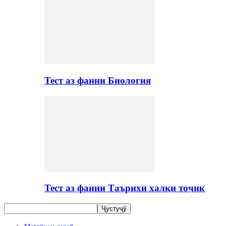
Тест аз фанни Биология
Тест аз фанни Таърихи халқи тоҷик