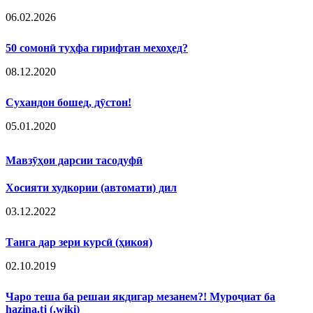
06.02.2026
50 сомонӣ туҳфа гирифтан мехоҳед?
08.12.2020
Сухандон бошед, дӯстон!
05.01.2020
Мавзӯҳои дарсии тасодуфӣ
Хосияти худкории (автомати) дил
03.12.2022
Танга дар зери курсӣ (ҳикоя)
02.10.2019
Чаро теша ба решаи якдигар мезанем?! Муроҷиат ба
hazina.tj (.wiki)