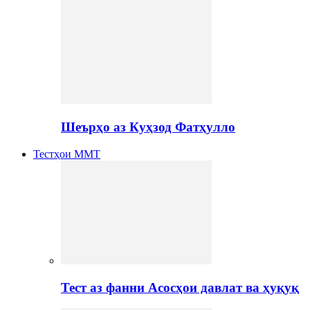
Шеърҳо аз Куҳзод Фатҳулло
Тестҳои ММТ
Тест аз фанни Асосҳои давлат ва ҳуқуқ