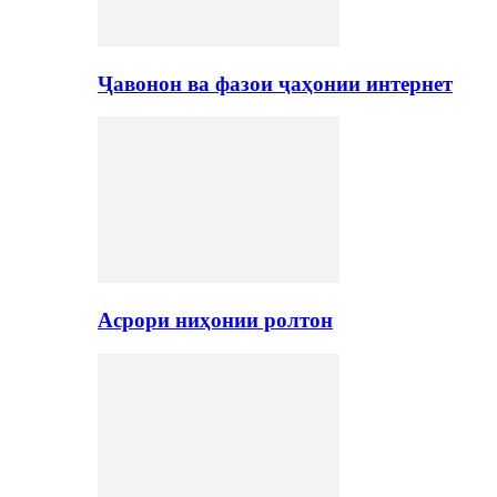
Ҷавонон ва фазои ҷаҳонии интернет
Асрори ниҳонии ролтон