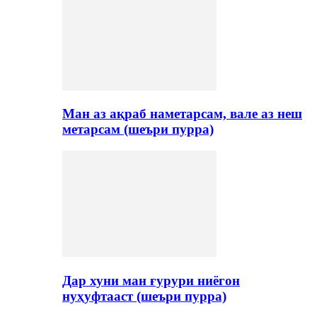
Ман аз ақраб наметарсам, вале аз неш
метарсам (шеъри пурра)
Дар хуни ман ғурури ниёгон
нуҳуфтааст (шеъри пурра)