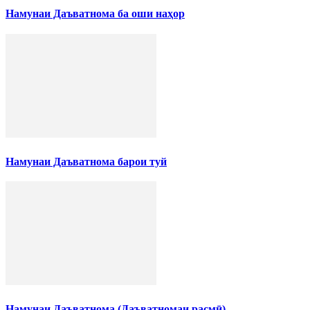
Намунаи Даъватнома ба оши наҳор
Намунаи Даъватнома барои туй
Намунаи Даъватнома (Даъватномаи расмӣ)