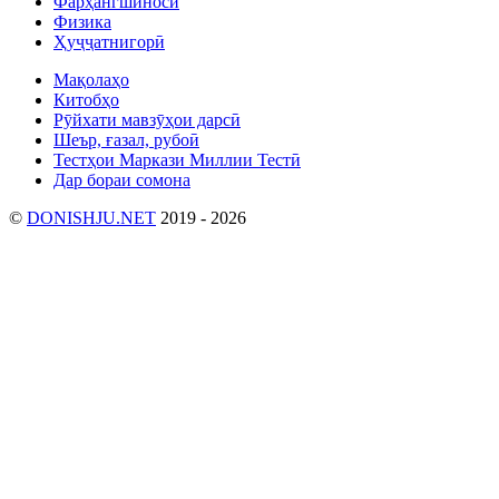
Фарҳангшиносӣ
Физика
Ҳуҷҷатнигорӣ
Мақолаҳо
Китобҳо
Рӯйхати мавзӯҳои дарсӣ
Шеър, ғазал, рубоӣ
Тестҳои Маркази Миллии Тестӣ
Дар бораи сомона
©
DONISHJU.NET
2019 - 2026