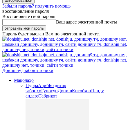
Забыли пароль? получить помощь
восстановление пароля
Восстановите свой пароль
Ваш адрес электронной почты
Пароль будет выслан Вам по электронной почте.
Донишчу | забони точики
Мақолаҳо
Пурра
Аҷиб
Бо дигар
забонҳо
Гуногун
Дониш
Китобхон
Панду
андарз
Табрикот