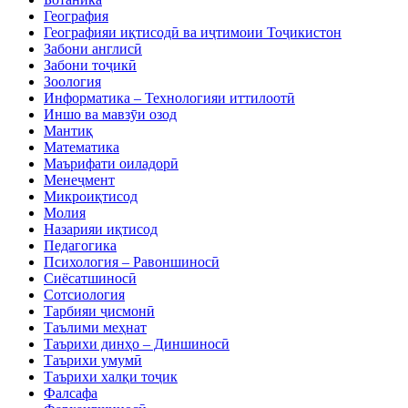
География
Географияи иқтисодӣ ва иҷтимоии Тоҷикистон
Забони англисӣ
Забони тоҷикӣ
Зоология
Информатика – Технологияи иттилоотӣ
Иншо ва мавзӯи озод
Мантиқ
Математика
Маърифати оиладорӣ
Менеҷмент
Микроиқтисод
Молия
Назарияи иқтисод
Педагогика
Психология – Равоншиносӣ
Сиёсатшиносӣ
Сотсиология
Тарбияи ҷисмонӣ
Таълими меҳнат
Таърихи динҳо – Диншиносӣ
Таърихи умумӣ
Таърихи халқи тоҷик
Фалсафа