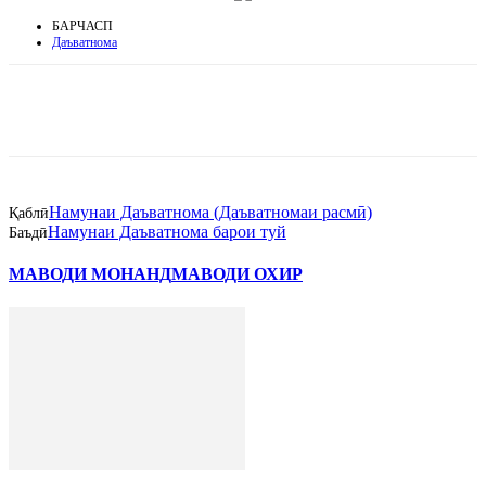
БАРЧАСП
Даъватнома
Намунаи Даъватнома (Даъватномаи расмӣ)
Қаблӣ
Намунаи Даъватнома барои туй
Баъдӣ
МАВОДИ МОНАНД
МАВОДИ ОХИР