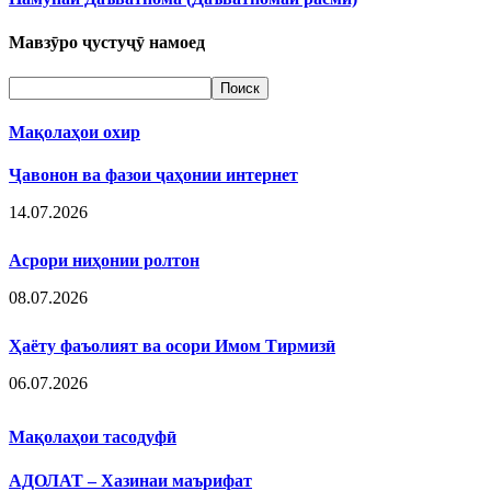
Мавзӯро ҷустуҷӯ намоед
Мақолаҳои охир
Ҷавонон ва фазои ҷаҳонии интернет
14.07.2026
Асрори ниҳонии ролтон
08.07.2026
Ҳаёту фаъолият ва осори Имом Тирмизӣ
06.07.2026
Мақолаҳои тасодуфӣ
АДОЛАТ – Хазинаи маърифат