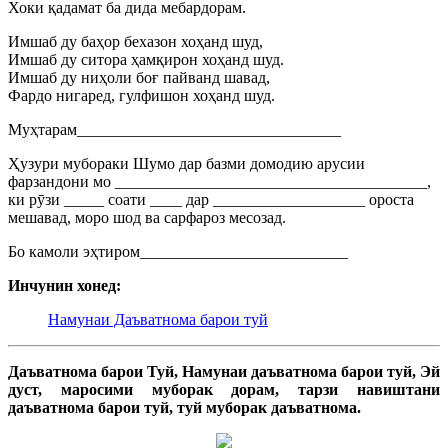
Хоки қадамат ба дида мебардорам.
Имшаб ду баҳор бехазон хоҳанд шуд,
Имшаб ду ситора ҳамқирон хоҳанд шуд.
Имшаб ду ниҳоли боғ пайванд шавад,
Фардо нигаред, гулфишон хоҳанд шуд.
Муҳтарам_________________________________
Ҳузури мубораки Шумо дар базми домодию арусии
фарзандони мо _______________________________________,
ки рӯзи _____ соати ____ дар ___________________ ороста
мешавад, моро шод ва сарфароз месозад.
Бо камоли эҳтиром__________________________
Инчунин хонед:
Намунаи Даъватнома барои туй
Даъватнома барои Туй, Намунаи даъватнома барои туй, Эй
дуст, маросими муборак дорам, тарзи навиштани
даъватнома барои туй, туй муборак даъватнома.