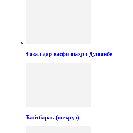
Ғазал дар васфи шаҳри Душанбе
Байтбарак (шеърҳо)