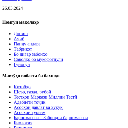
26.03.2024
Номгӯи мақолаҳо
Дониш
Аҷиб
Панду андарз
Табрикот
Бо дигар забонҳо
Саволҳо бо мукофотпулӣ
Гуногун
Мавзӯҳо вобаста ба бахшҳо
Китобҳо
Шеър, ғазал, рубоӣ
Тестҳои Маркази Миллии Тестӣ
Адабиёти тоҷик
Асосҳои давлат ва ҳуқуқ
Асосҳои туризм
Барномасозӣ – Забонҳои барномасозӣ
Биология
Ботаника