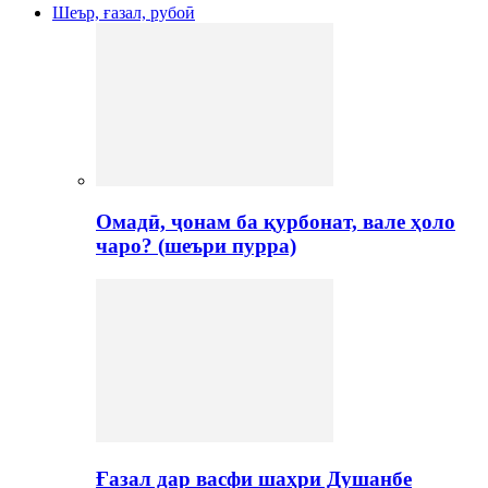
Шеър, ғазал, рубоӣ
Омадӣ, ҷонам ба қурбонат, вале ҳоло
чаро? (шеъри пурра)
Ғазал дар васфи шаҳри Душанбе