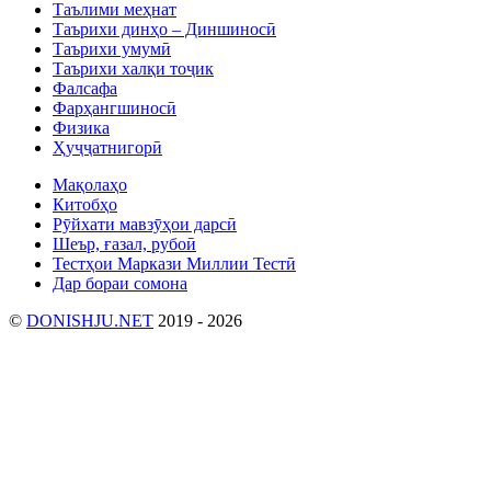
Таълими меҳнат
Таърихи динҳо – Диншиносӣ
Таърихи умумӣ
Таърихи халқи тоҷик
Фалсафа
Фарҳангшиносӣ
Физика
Ҳуҷҷатнигорӣ
Мақолаҳо
Китобҳо
Рӯйхати мавзӯҳои дарсӣ
Шеър, ғазал, рубоӣ
Тестҳои Маркази Миллии Тестӣ
Дар бораи сомона
©
DONISHJU.NET
2019 - 2026