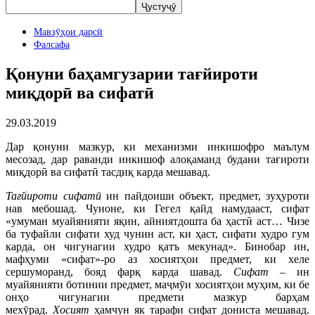
Мавзӯҳои дарсӣ
Фалсафа
Қонуни баҳамгузарии тағйироти
миқдорӣ ва сифатӣ
29.03.2019
Дар қонуни мазкур, ки механизми инкишофро маълум
месозад, дар раванди инкишоф алоқаманд будани тағироти
миқдорӣ ва сифатӣ тасдиқ карда мешавад.
Тағйироти сифатӣ
ин пайдоиши объект, предмет, зуҳуроти
нав мебошад. Чуноне, ки Гегел қайд намудааст, сифат
«умуман муайянияти яқин, айниятдошта ба ҳастӣ аст… Чизе
ба туфайли сифати худ чунин аст, ки ҳаст, сифати худро гум
карда, он чигунагии худро қатъ мекунад». Бинобар ин,
мафҳуми «сифат»-ро аз хосиятҳои предмет, ки хеле
сершуморанд, бояд фарқ карда шавад.
Сифат
– ин
муайянияти ботинии предмет, маҷмӯи хосиятҳои муҳим, ки бе
онҳо чигунагии предмети мазкур барҳам
мехӯрад.
Хосият
ҳамчун як тарафи сифат дониста мешавад.