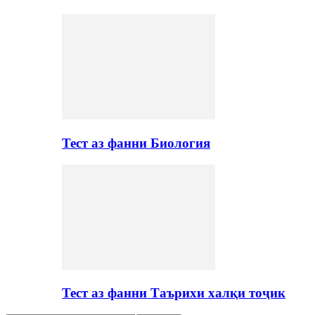
Тест аз фанни Биология
Тест аз фанни Таърихи халқи тоҷик