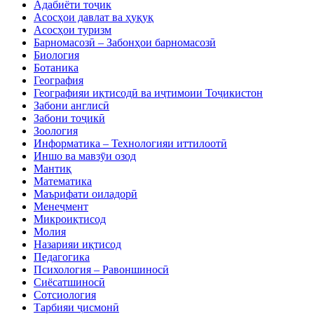
Адабиёти тоҷик
Асосҳои давлат ва ҳуқуқ
Асосҳои туризм
Барномасозӣ – Забонҳои барномасозӣ
Биология
Ботаника
География
Географияи иқтисодӣ ва иҷтимоии Тоҷикистон
Забони англисӣ
Забони тоҷикӣ
Зоология
Информатика – Технологияи иттилоотӣ
Иншо ва мавзӯи озод
Мантиқ
Математика
Маърифати оиладорӣ
Менеҷмент
Микроиқтисод
Молия
Назарияи иқтисод
Педагогика
Психология – Равоншиносӣ
Сиёсатшиносӣ
Сотсиология
Тарбияи ҷисмонӣ