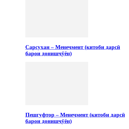
Сарсухан – Менеҷмент (китоби дарсӣ
барои донишҷӯён)
Пешгуфтор – Менеҷмент (китоби дарсӣ
барои донишҷӯён)