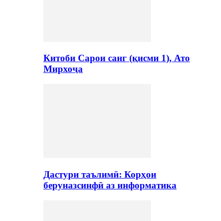
Китоби Сарои санг (қисми 1), Ато
Мирхоҷа
Дастури таълимӣ: Корҳои
беруназсинфӣ аз информатика