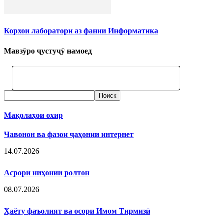
Корхои лаборатори аз фанни Информатика
Мавзӯро ҷустуҷӯ намоед
Мақолаҳои охир
Ҷавонон ва фазои ҷаҳонии интернет
14.07.2026
Асрори ниҳонии ролтон
08.07.2026
Ҳаёту фаъолият ва осори Имом Тирмизӣ