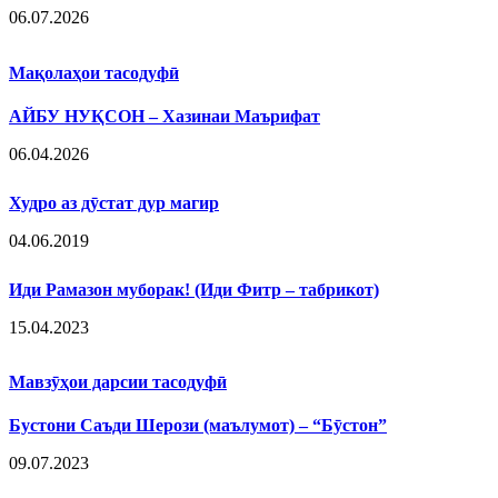
06.07.2026
Мақолаҳои тасодуфӣ
АЙБУ НУҚСОН – Хазинаи Маърифат
06.04.2026
Худро аз дӯстат дур магир
04.06.2019
Иди Рамазон муборак! (Иди Фитр – табрикот)
15.04.2023
Мавзӯҳои дарсии тасодуфӣ
Бустони Саъди Шерози (маълумот) – “Бӯстон”
09.07.2023