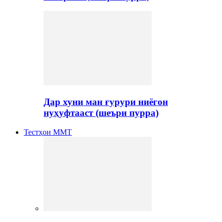
Дар хуни ман ғурури ниёгон
нуҳуфтааст (шеъри пурра)
Тестҳои ММТ