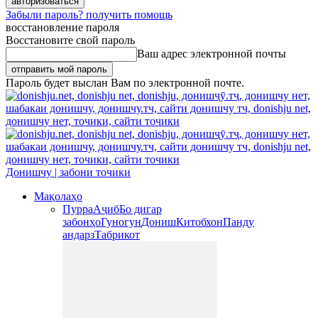
Забыли пароль? получить помощь
восстановление пароля
Восстановите свой пароль
Ваш адрес электронной почты
Пароль будет выслан Вам по электронной почте.
Донишчу | забони точики
Мақолаҳо
Пурра
Аҷиб
Бо дигар
забонҳо
Гуногун
Дониш
Китобхон
Панду
андарз
Табрикот