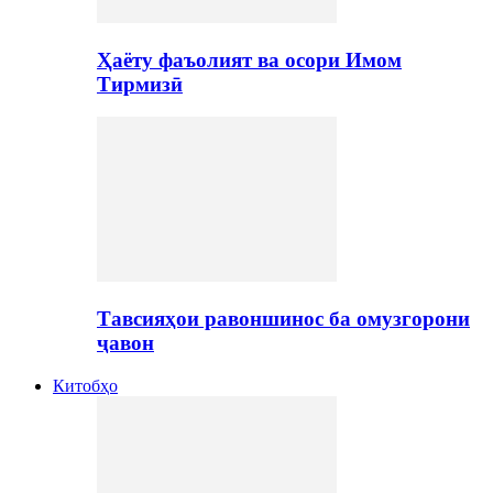
Ҳаёту фаъолият ва осори Имом
Тирмизӣ
Тавсияҳои равоншинос ба омузгорони
ҷавон
Китобҳо