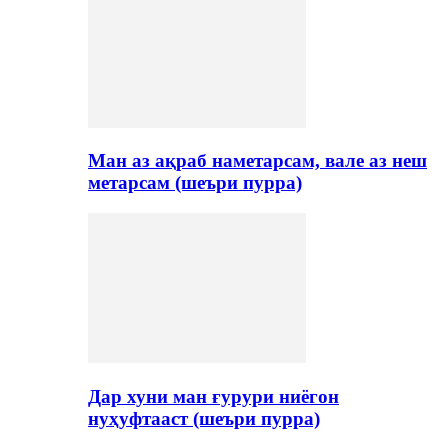
Ман аз ақраб наметарсам, вале аз неш
метарсам (шеъри пурра)
Дар хуни ман ғурури ниёгон
нуҳуфтааст (шеъри пурра)