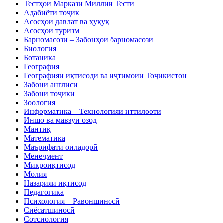
Тестҳои Маркази Миллии Тестӣ
Адабиёти тоҷик
Асосҳои давлат ва ҳуқуқ
Асосҳои туризм
Барномасозӣ – Забонҳои барномасозӣ
Биология
Ботаника
География
Географияи иқтисодӣ ва иҷтимоии Тоҷикистон
Забони англисӣ
Забони тоҷикӣ
Зоология
Информатика – Технологияи иттилоотӣ
Иншо ва мавзӯи озод
Мантиқ
Математика
Маърифати оиладорӣ
Менеҷмент
Микроиқтисод
Молия
Назарияи иқтисод
Педагогика
Психология – Равоншиносӣ
Сиёсатшиносӣ
Сотсиология