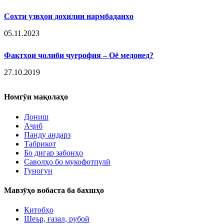
Сохти узвҳои дохилии нармбаданҳо
05.11.2023
Фактҳои ҷолиби ҷуғрофия – Оё медонед?
27.10.2019
Номгӯи мақолаҳо
Дониш
Аҷиб
Панду андарз
Табрикот
Бо дигар забонҳо
Саволҳо бо мукофотпулӣ
Гуногун
Мавзӯҳо вобаста ба бахшҳо
Китобҳо
Шеър, ғазал, рубоӣ