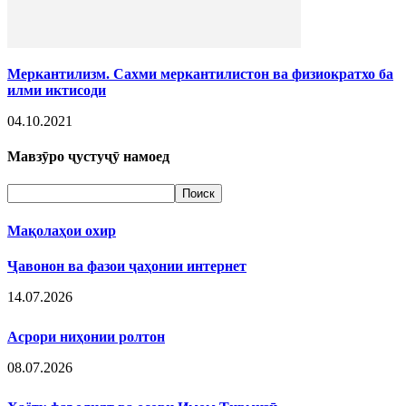
Меркантилизм. Сахми меркантилистон ва физиократхо ба
илми иктисоди
04.10.2021
Мавзӯро ҷустуҷӯ намоед
Мақолаҳои охир
Ҷавонон ва фазои ҷаҳонии интернет
14.07.2026
Асрори ниҳонии ролтон
08.07.2026