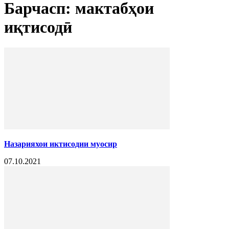
Барчасп: мактабҳои
иқтисодӣ
Назарияхои иктисодии муосир
07.10.2021