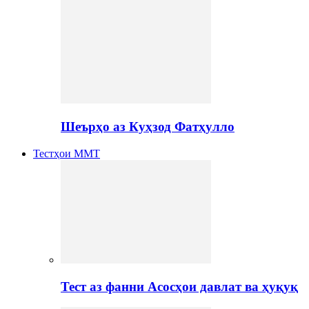
Шеърҳо аз Куҳзод Фатҳулло
Тестҳои ММТ
Тест аз фанни Асосҳои давлат ва ҳуқуқ