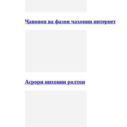
Ҷавонон ва фазои ҷаҳонии интернет
Асрори ниҳонии ролтон