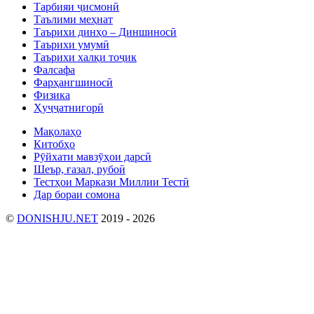
Тарбияи ҷисмонӣ
Таълими меҳнат
Таърихи динҳо – Диншиносӣ
Таърихи умумӣ
Таърихи халқи тоҷик
Фалсафа
Фарҳангшиносӣ
Физика
Ҳуҷҷатнигорӣ
Мақолаҳо
Китобҳо
Рӯйхати мавзӯҳои дарсӣ
Шеър, ғазал, рубоӣ
Тестҳои Маркази Миллии Тестӣ
Дар бораи сомона
©
DONISHJU.NET
2019 - 2026