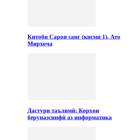
Китоби Сарои санг (қисми 1), Ато
Мирхоҷа
Дастури таълимӣ: Корҳои
беруназсинфӣ аз информатика