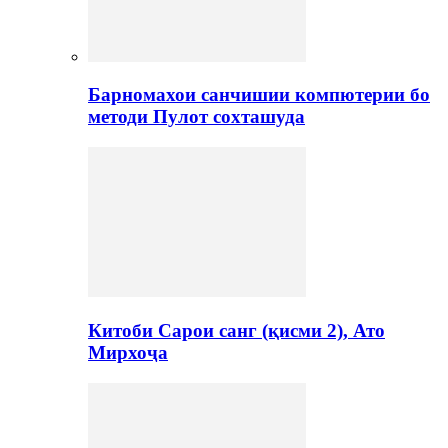
Барномахои санчишии компютерии бо
методи Пулот сохташуда
Китоби Сарои санг (қисми 2), Ато
Мирхоҷа