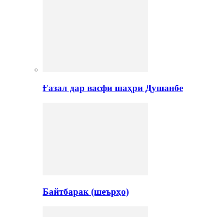
Ғазал дар васфи шаҳри Душанбе
Байтбарак (шеърҳо)