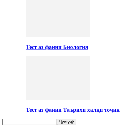
Тест аз фанни Биология
Тест аз фанни Таърихи халқи тоҷик