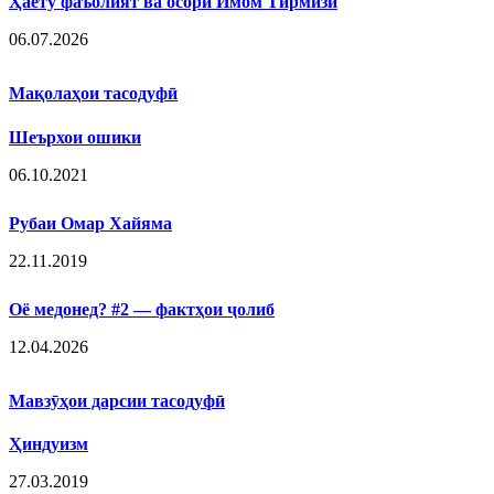
Ҳаёту фаъолият ва осори Имом Тирмизӣ
06.07.2026
Мақолаҳои тасодуфӣ
Шеърхои ошики
06.10.2021
Рубаи Омар Хайяма
22.11.2019
Оё медонед? #2 — фактҳои ҷолиб
12.04.2026
Мавзӯҳои дарсии тасодуфӣ
Ҳиндуизм
27.03.2019