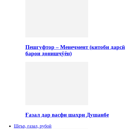
Пешгуфтор – Менеҷмент (китоби дарсӣ
барои донишҷӯён)
Ғазал дар васфи шаҳри Душанбе
Шеър, ғазал, рубоӣ