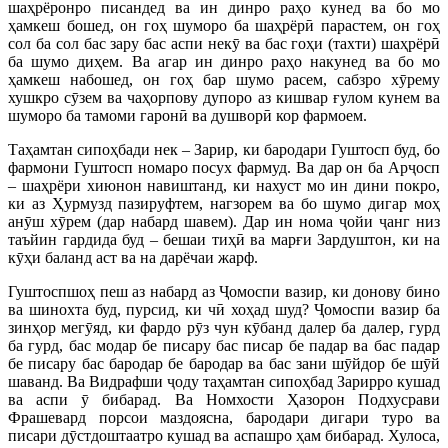
шаҳрёронро писандед ва ин динро раҳо кунед ва бо мо
ҳамкеш бошед, он гоҳ шуморо ба шаҳрёрӣ парастем, он гоҳ
сол ба сол бас зару бас аспи некӯ ва бас гоҳи (тахти) шаҳрёрӣ
ба шумо диҳем. Ва агар ин динро раҳо накунед ва бо мо
ҳамкеш набошед, он гоҳ бар шумо расем, сабзро хӯрему
хушкро сӯзем ва чаҳорпову дупоро аз кишвар ғулом кунем ва
шуморо ба тамоми гаронӣ ва душворӣ кор фармоем.
Таҳамтан сипоҳбади нек – Зарир, ки бародари Гуштосп буд, бо
фармони Гуштосп номаро посух фармуд. Ва дар он ба Арҷосп
– шаҳрёри хиюнон навиштанд, ки нахуст мо ин дини покро,
ки аз Ҳурмузд пазируфтем, нагзорем ва бо шумо дигар моҳ
анӯш хӯрем (дар набард шавем). Дар ин нома ҷойи ҷанг низ
таъйин гардида буд – бешаи тиҳӣ ва марғи Зардуштон, ки на
кӯҳи баланд аст ва на дарёчаи жарф.
Гуштоспшоҳ пеш аз набард аз Ҷомоспи вазир, ки донову бино
ва шинохта буд, пурсид, ки чӣ хоҳад шуд? Ҷомоспи вазир ба
зинҳор мегӯяд, ки фардо рӯз чун кӯбанд далер ба далер, гурд
ба гурд, бас модар бе писару бас писар бе падар ва бас падар
бе писару бас бародар бе бародар ва бас зани шӯйдор бе шӯй
шаванд. Ва Видрафши ҷоду таҳамтан сипоҳбад Зарирро кушад
ва аспи ӯ бибарад. Ва Номхости Ҳазорон Подхусрави
Фрашевард порсои маздоясна, бародари дигари туро ва
писари дӯстдоштаатро кушад ва аспашро ҳам бибарад. Хулоса,