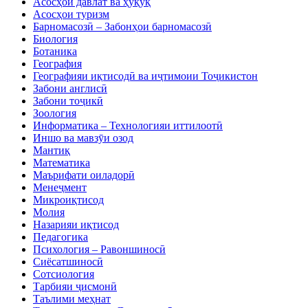
Асосҳои давлат ва ҳуқуқ
Асосҳои туризм
Барномасозӣ – Забонҳои барномасозӣ
Биология
Ботаника
География
Географияи иқтисодӣ ва иҷтимоии Тоҷикистон
Забони англисӣ
Забони тоҷикӣ
Зоология
Информатика – Технологияи иттилоотӣ
Иншо ва мавзӯи озод
Мантиқ
Математика
Маърифати оиладорӣ
Менеҷмент
Микроиқтисод
Молия
Назарияи иқтисод
Педагогика
Психология – Равоншиносӣ
Сиёсатшиносӣ
Сотсиология
Тарбияи ҷисмонӣ
Таълими меҳнат