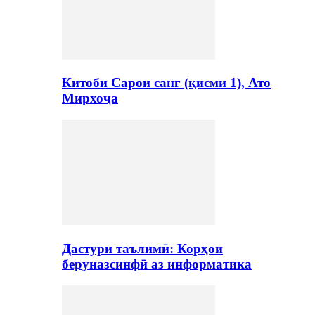
Китоби Сарои санг (қисми 1), Ато
Мирхоҷа
Дастури таълимӣ: Корҳои
беруназсинфӣ аз информатика