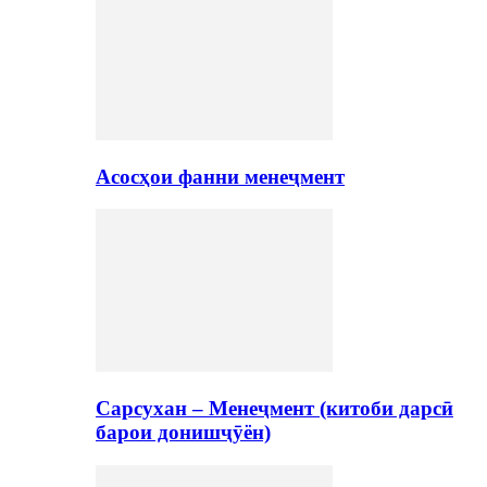
Асосҳои фанни менеҷмент
Сарсухан – Менеҷмент (китоби дарсӣ
барои донишҷӯён)