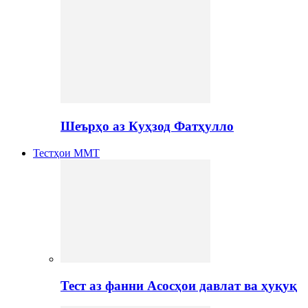
Шеърҳо аз Куҳзод Фатҳулло
Тестҳои ММТ
Тест аз фанни Асосҳои давлат ва ҳуқуқ