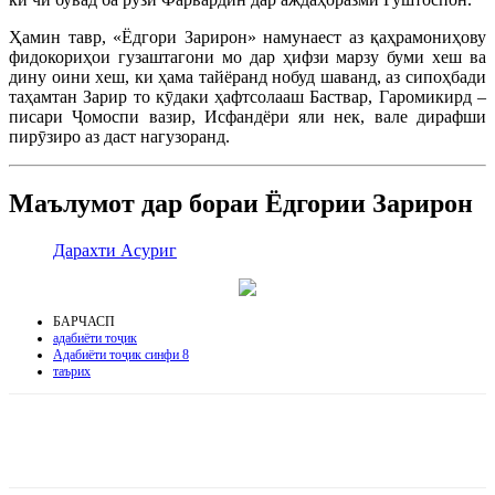
Ҳамин тавр, «Ёдгори Зарирон» намунаест аз қаҳрамониҳову
фидокориҳои гузаштагони мо дар ҳифзи марзу буми хеш ва
дину оини хеш, ки ҳама тайёранд нобуд шаванд, аз сипоҳбади
таҳамтан Зарир то кӯдаки ҳафтсолааш Баствар, Гаромикирд –
писари Ҷомоспи вазир, Исфандёри яли нек, вале дирафши
пирӯзиро аз даст нагузоранд.
Маълумот дар бораи Ёдгории Зарирон
Дарахти Асуриг
БАРЧАСП
адабиёти тоҷик
Адабиёти тоҷик синфи 8
таърих