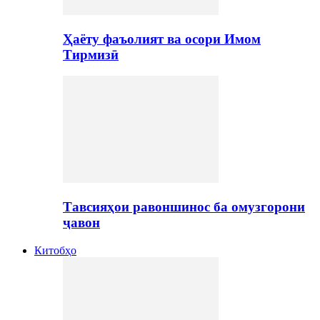
Ҳаёту фаъолият ва осори Имом
Тирмизӣ
Тавсияҳои равоншинос ба омузгорони
ҷавон
Китобҳо