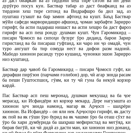
аз даст биафкан ва аз тирдони хеш тире ситон ва ин деви
дурӯғро посух кун. Баствар табар аз даст биафканд ва аз
тирдони хеш тире ситонд ва Видрафшро ба дил зад, аз
пушташ гузашт ва бар замин афтонд ва кушт. Баъд Баствар
мӯйи сафеди марворидашро афшонд, ҷомаи зарбафти Зарирро
гирифт, ба аспи падараш нишаст ва аспи хешро ба даст фароз
гирифт ва асп пеш ронду душман кушт. Чун Гаромикирд –
писари Ҷомосп ва сипоҳи бузург ӯро диданд, барои Зарир
гиристанд ва ба писараш гуфтанд, ки чаро ин ҷо омадӣ, чун
туро ангушт ба тир озмуда нест ва дифои разм надонӣ.
Мабодо хиюнон расанду туро кушанд, чунонки эшон Зарирро
низ куштанд.
Баствар дар ҷавоб ба Гаромикирд – писари Ҷомосп гуфт, ки
дирафши пирӯзон (парчами ғолибон) дор, чӣ агар зинда расам
ба пеши Гуштоспшоҳ, гӯям, ки ту чӣ гуна ба некуӣ корзор
кардӣ.
Пас Баствар асп пеш меронад, душман мекушад ва ба ҷое
мерасад, ки Исфандёри ял корзор мекард. Дере нагузашта аз
хиюнон ҳеч зинда намонд, магар як Арҷосп – шаҳрёри
хиюнон. Ва Исфандёр – он яли нек Арҷоспро гирифт, як дасту
як пой ва як гӯши ӯро бурид ва як чашми ӯро ба оташ сӯхт ва
ӯро ба хари думбурида ба шаҳраш мефиристад ва мегӯяд, ки
бирав бигӯй, ки чӣ дидӣ аз дасти ман, ки хиюнон низ донанд,
ки чӣ бувад ба рӯзи Фарвардин дар аждаҳоразми Гуштоспон.