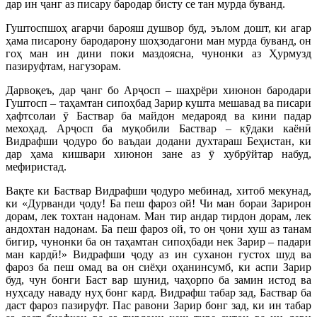
дар ин ҷанг аз писару бародар бисту се тан мурда буванд.
Гуштоспшоҳ агарчи барояш душвор буд, эълом дошт, ки агар
ҳама писарону бародарону шоҳзодагони ман мурда буванд, он
гоҳ ман ин дини поки маздоясна, чунонки аз Ҳурмузд
пазируфтам, нагузорам.
Дарвоқеъ, дар ҷанг бо Арҷосп – шаҳрёри хиюнон бародари
Гуштосп – таҳамтан сипоҳбад Зарир кушта мешавад ва писари
ҳафтсолаи ӯ Баствар ба майдон медарояд ва кини падар
мехоҳад. Арҷосп ба муқобили Баствар – кӯдаки каёнӣ
Видрафши ҷодуро бо ваъдаи додани духтараш Беҳистан, ки
дар ҳама кишвари хиюнон зане аз ӯ хубрӯйтар набуд,
мефиристад.
Вақте ки Баствар Видрафши ҷодуро мебинад, хитоб мекунад,
ки «Дурванди ҷоду! Ба пеш фароз ой! Чи ман бораи Зарирон
дорам, лек тохтан надонам. Ман тир андар тирдон дорам, лек
андохтан надонам. Ба пеш фароз ой, то он ҷони хуш аз танам
бигир, чунонки ба он таҳамтан сипоҳбади нек Зарир – падари
ман кардӣ!» Видрафши ҷоду аз ин суханон густох шуд ва
фароз ба пеш омад ва он сиёҳи оҳанинсумб, ки аспи Зарир
буд, чун бонги Баст вар шунид, чаҳорпо ба замин истод ва
нуҳсаду наваду нуҳ бонг кард. Видрафш табар зад, Баствар ба
даст фароз пазируфт. Пас равони Зарир бонг зад, ки ин табар