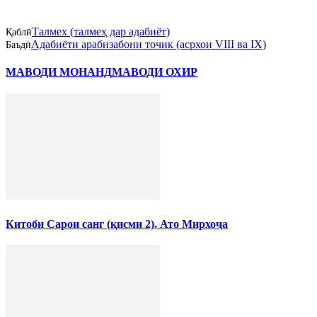
Талмех (талмеҳ дар адабиёт)
Қаблӣ
Адабиёти арабизабони точик (асрхои VIII ва IX)
Баъдӣ
МАВОДИ МОНАНД
МАВОДИ ОХИР
Китоби Сарои санг (қисми 2), Ато Мирхоҷа