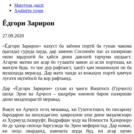
Мавзӯҳои дарсӣ
Адабиёти тоҷик
Ёдгори Зарирон
27.09.2020
«Ёдгори Зарирон» нахуст ба забони портӣ ба гунаи чакома
(қасида) суруда шуда, дар замони Сосониён пас аз пазириши
оини зардуштӣ ба ҳайси дини давлатӣ тарҷума шудааст.
Агарчи матни ин асар бо гузашти замон аз асли портиаш, ки
манзум буда, то ҷое дур рафтааст, ҳанӯз ҳам нишонаҳои он ба
мушоҳида мерасад. Дар матн чанде аз вожаҳои портӣ ҳамчун
луғати иқтибосӣ ба кор рафтаанд.
Дар «Ёдгори Зарирон» сухан аз ҷанги Виштосп (Гурҷосп)
шоҳи Эрон ва Арҷосп – шаҳрёри хиюнон барои пазириши
дини маздопарастӣ меравад.
Вақте ки Арҷосп огоҳ мешавад, ки Гуштоспшоҳ бо писарону
бародарон ва шоҳзодагону ҳамроҳони хеш дини маздояснаро
аз Ҳурмузд пазируфт, Видрафши ҷоду ва Номхости Ҳазоронро
бо ду ҳазор сипоҳи баргузида ба Эрон мефиристад. Дар номае,
ки онҳо оварданд, навишта шуда буд, ки агар шумо