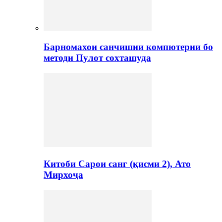
Барномахои санчишии компютерии бо
методи Пулот сохташуда
Китоби Сарои санг (қисми 2), Ато
Мирхоҷа