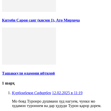
Китоби Сарои санг (қисми 1), Ато Мирхоҷа
Ташаккули одамони ибтидоӣ
1 шарҳ
Қурбонбеков Сафарбек
12.02.2025 в 11:19
Мо бояд Туронро душмани худ нагуем, чунки мо
худамон туронием ва дар ҳудуди Турон қарор дорем.