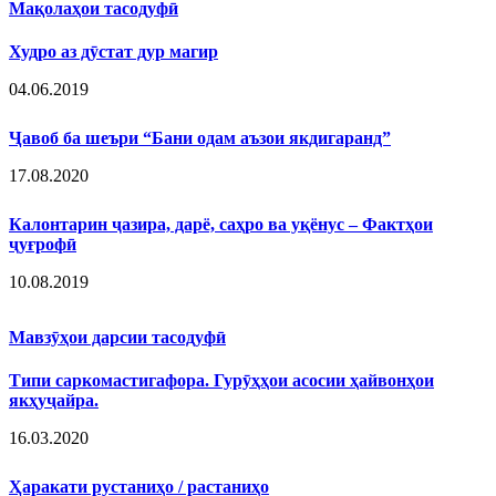
Мақолаҳои тасодуфӣ
Худро аз дӯстат дур магир
04.06.2019
Ҷавоб ба шеъри “Бани одам аъзои якдигаранд”
17.08.2020
Калонтарин ҷазира, дарё, саҳро ва уқёнус – Фактҳои
ҷуғрофӣ
10.08.2019
Мавзӯҳои дарсии тасодуфӣ
Типи саркомастигафора. Гурӯҳҳои асосии ҳайвонҳои
якҳуҷайра.
16.03.2020
Ҳаракати рустаниҳо / растаниҳо