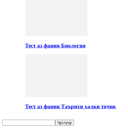
Тест аз фанни Биология
Тест аз фанни Таърихи халқи тоҷик