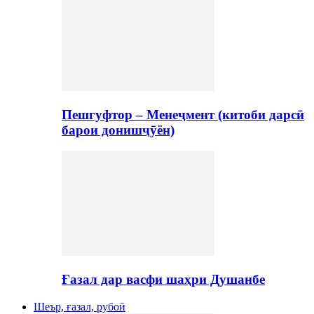
Пешгуфтор – Менеҷмент (китоби дарсӣ
барои донишҷӯён)
Ғазал дар васфи шаҳри Душанбе
Шеър, ғазал, рубоӣ