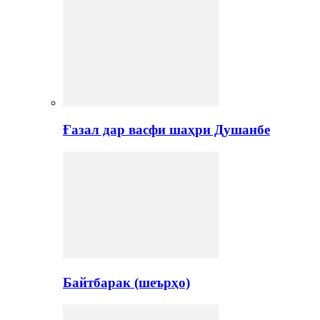
Ғазал дар васфи шаҳри Душанбе
Байтбарак (шеърҳо)