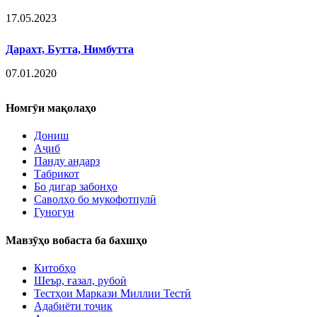
17.05.2023
Дарахт, Бутта, Нимбутта
07.01.2020
Номгӯи мақолаҳо
Дониш
Аҷиб
Панду андарз
Табрикот
Бо дигар забонҳо
Саволҳо бо мукофотпулӣ
Гуногун
Мавзӯҳо вобаста ба бахшҳо
Китобҳо
Шеър, ғазал, рубоӣ
Тестҳои Маркази Миллии Тестӣ
Адабиёти тоҷик