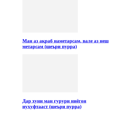
Ман аз ақраб наметарсам, вале аз неш
метарсам (шеъри пурра)
Дар хуни ман ғурури ниёгон
нуҳуфтааст (шеъри пурра)