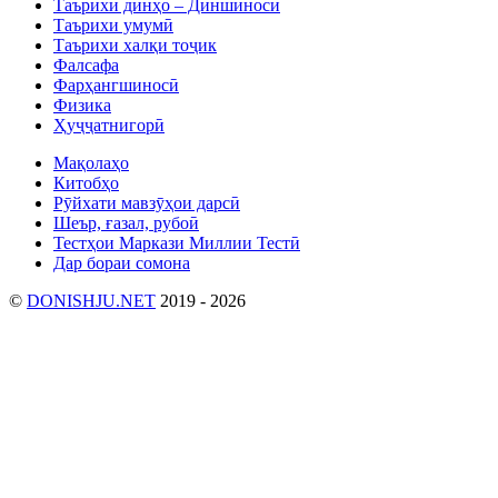
Таърихи динҳо – Диншиносӣ
Таърихи умумӣ
Таърихи халқи тоҷик
Фалсафа
Фарҳангшиносӣ
Физика
Ҳуҷҷатнигорӣ
Мақолаҳо
Китобҳо
Рӯйхати мавзӯҳои дарсӣ
Шеър, ғазал, рубоӣ
Тестҳои Маркази Миллии Тестӣ
Дар бораи сомона
©
DONISHJU.NET
2019 - 2026