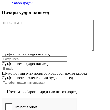
Ҷавоб додан
Назари худро нависед
Лутфан шарҳи худро нависед!
Лутфан номи худро нависед
Шумо почтаи электрониро нодуруст дохил кардед
Лутфан почтаи электронии худро нависед
Номи маро барои шарҳи нав нигоҳ доред.