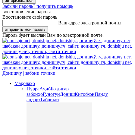
Забыли пароль? получить помощь
восстановление пароля
Восстановите свой пароль
Ваш адрес электронной почты
Пароль будет выслан Вам по электронной почте.
Донишчу | забони точики
Мақолаҳо
Пурра
Аҷиб
Бо дигар
забонҳо
Гуногун
Дониш
Китобхон
Панду
андарз
Табрикот