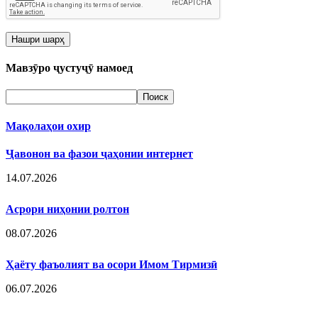
Мавзӯро ҷустуҷӯ намоед
Мақолаҳои охир
Ҷавонон ва фазои ҷаҳонии интернет
14.07.2026
Асрори ниҳонии ролтон
08.07.2026
Ҳаёту фаъолият ва осори Имом Тирмизӣ
06.07.2026