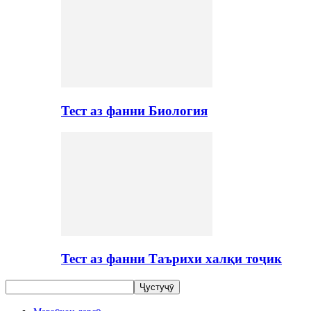
Тест аз фанни Биология
Тест аз фанни Таърихи халқи тоҷик