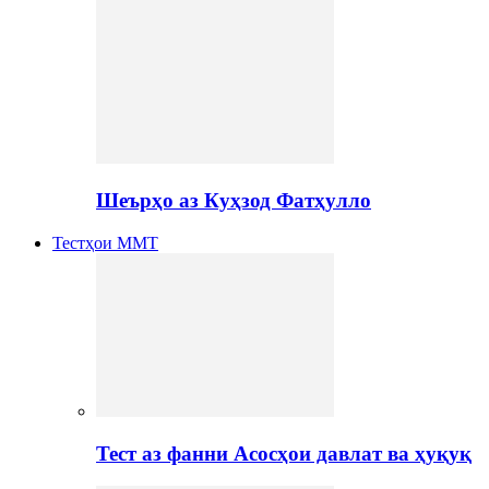
Шеърҳо аз Куҳзод Фатҳулло
Тестҳои ММТ
Тест аз фанни Асосҳои давлат ва ҳуқуқ