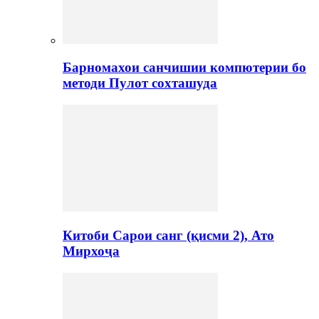
Барномахои санчишии компютерии бо
методи Пулот сохташуда
Китоби Сарои санг (қисми 2), Ато
Мирхоҷа