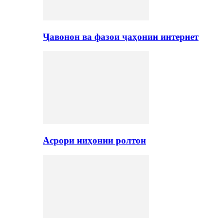
Ҷавонон ва фазои ҷаҳонии интернет
Асрори ниҳонии ролтон