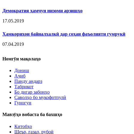
Демократия ҳамчун низоми арзишҳо
17.05.2019
Ҳамкориҳои байналхалқӣ дар соҳаи фаъолияти гумрукӣ
07.04.2019
Номгӯи мақолаҳо
Дониш
Аҷиб
Панду андарз
Табрикот
Бо дигар забонҳо
Саволҳо бо мукофотпулӣ
Гуногун
Мавзӯҳо вобаста ба бахшҳо
Китобҳо
Шеър, ғазал, рубоӣ