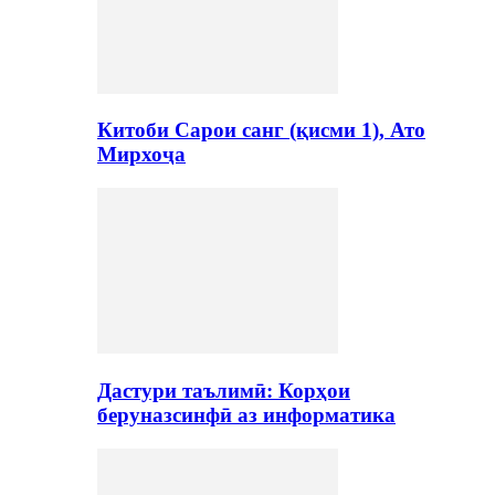
Китоби Сарои санг (қисми 1), Ато
Мирхоҷа
Дастури таълимӣ: Корҳои
беруназсинфӣ аз информатика