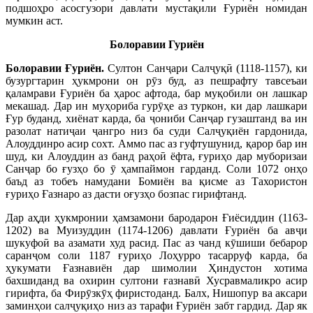
подшоҳро асосгузори давлати мустақили Ғуриён номидан
мумкин аст.
Болоравии Гуриён
Болоравии Ғуриён.
Султон Санҷари Салҷуқӣ (1118-1157), ки
бузургтарин ҳукмрони он рӯз буд, аз пешрафту тавсеъаи
қаламрави Ғуриён ба ҳарос афтода, бар муқобили он лашкар
мекашад. Дар ин муҳориба гурӯҳе аз туркон, ки дар лашкари
Ғур буданд, хиёнат карда, ба ҷониби Санҷар гузаштанд ва ин
разолат натиҷаи ҷангро низ ба суди Салҷуқиён гардонида,
Алоуддинро асир сохт. Аммо пас аз гуфтушунид, қарор бар ин
шуд, ки Алоуддин аз банд раҳоӣ ёфта, ғуриҳо дар муборизаи
Санҷар бо ғузҳо бо ӯ ҳампаймон гарданд. Соли 1072 онҳо
баъд аз тобеъ намудани Бомиён ва қисме аз Тахористон
ғуриҳо Ғазнаро аз дасти оғузҳо бозпас гирифтанд.
Дар аҳди ҳукмронии ҳамзамони бародарон Ғиёсиддин (1163-
1202) ва Муизуддин (1174-1206) давлати Ғуриён ба авҷи
шукуфоӣ ва азамати худ расид. Пас аз чанд кӯшиши бебарор
саранҷом соли 1187 ғуриҳо Лоҳурро тасарруф карда, ба
ҳукумати Ғазнавиён дар шимолии Ҳиндустон хотима
бахшиданд ва охирин султони ғазнавӣ Хусравмаликро асир
гирифта, ба Фирӯзкӯҳ фиристоданд. Балх, Нишопур ва аксари
заминҳои салҷуқиҳо низ аз тарафи Ғуриён забт гардид. Дар як