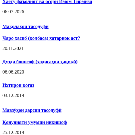
Ҳаёту фаъолият ва осори Имом Тирмизӣ
06.07.2026
Мақолаҳои тасодуфӣ
Чаро ҳасиб (колбаса) хатарнок аст?
20.11.2021
Дузди боинсоф (ҳодисаҳои ҳақиқӣ)
06.06.2020
Ихтирои коғаз
03.12.2019
Мавзӯҳои дарсии тасодуфӣ
Қонунияти умумии инкишоф
25.12.2019