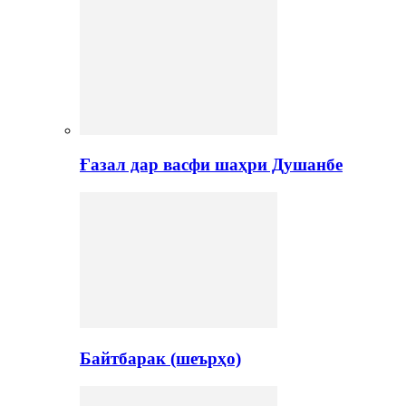
Ғазал дар васфи шаҳри Душанбе
Байтбарак (шеърҳо)