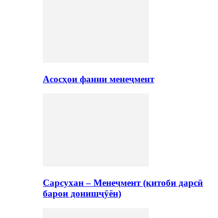
Асосҳои фанни менеҷмент
Сарсухан – Менеҷмент (китоби дарсӣ
барои донишҷӯён)