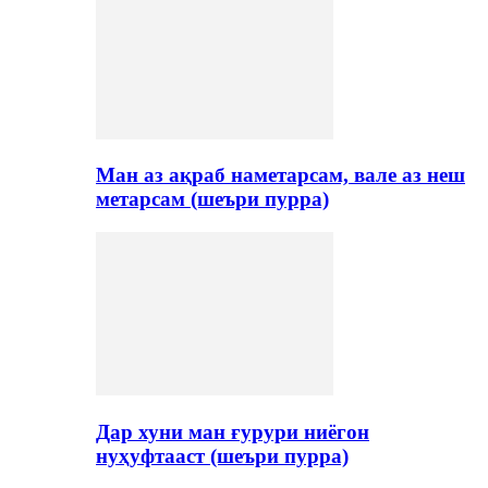
Ман аз ақраб наметарсам, вале аз неш
метарсам (шеъри пурра)
Дар хуни ман ғурури ниёгон
нуҳуфтааст (шеъри пурра)