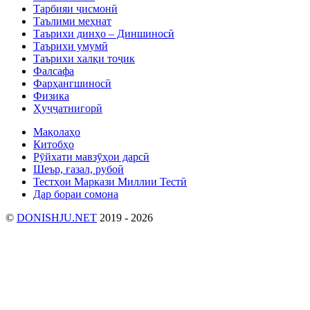
Тарбияи ҷисмонӣ
Таълими меҳнат
Таърихи динҳо – Диншиносӣ
Таърихи умумӣ
Таърихи халқи тоҷик
Фалсафа
Фарҳангшиносӣ
Физика
Ҳуҷҷатнигорӣ
Мақолаҳо
Китобҳо
Рӯйхати мавзӯҳои дарсӣ
Шеър, ғазал, рубоӣ
Тестҳои Маркази Миллии Тестӣ
Дар бораи сомона
©
DONISHJU.NET
2019 - 2026