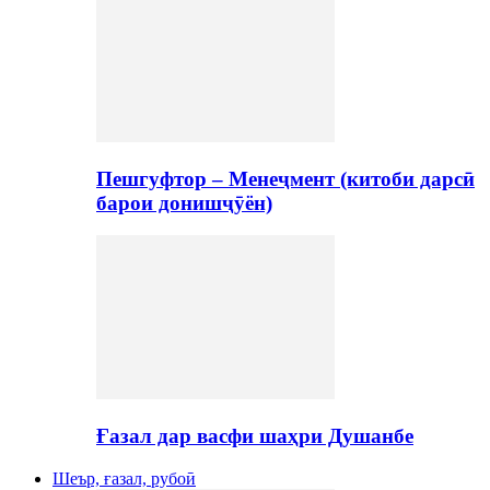
Пешгуфтор – Менеҷмент (китоби дарсӣ
барои донишҷӯён)
Ғазал дар васфи шаҳри Душанбе
Шеър, ғазал, рубоӣ