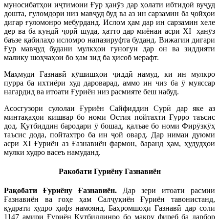
муносибатҳои иҷтимоии Ғур ҳанӯз дар ҳолати ибтидоӣ вуҷуд
дошта, ғуломдорӣ низ мавҷуд буд ва аз ин сарзамин ба ҷойҳои
дигар ғуломонро мебурданд. Ислом ҳам дар ин сарзамин хеле
дер ва ба кундӣ ҷорӣ шуда, ҳатто дар миёнаи асри XI ҳанӯз
баъзе қабилаҳо исломро напазируфта буданд. Вижагии дигари
Ғур мавҷуд будани мулкҳои гуногун дар он ва зиддияти
малику шоҳчаҳои бо ҳам зид ба ҳисоб мерафт.
Маҳмуди Ғазнавӣ кӯшишҳои ҷиддӣ намуд, ки ин мулкро
пурра ба ихтиёри худ дароварад, аммо ин чиз ба ӯ муяссар
нагардид ва итоати Ғуриён низ расмияте беш набуд.
Асосгузори сулолаи Ғуриён Сайфиддин Сурӣ дар яке аз
минтақаҳои кишвар бо номи Остия пойтахти Ғурро таъсис
дод. Қутбиддин бародари ӯ бошад, қалъае бо номи Фирӯзкӯҳ
таъсис дода, пойтахтро ба ин ҷой овард. Дар нимаи дуюми
асри XI Ғуриён аз Ғазнавиён фармон, баранд ҳам, ҳудудҳои
мулки худро васеъ намуданд.
Ра
к
обати Гуриёну Газнавиён
Ра
қ
обати Ғуриёну Ғазнавиён.
Дар зери итоати расмии
Ғазнавиён ва гоҳе ҳам Салҷуқиён Ғуриён тавонистанд,
қудрати худро ҳифз намоянд. Баҳромшоҳи Газнавӣ дар соли
1147 амири Ғуриён Қутбиддинро бо макру фиреб ба дарбор