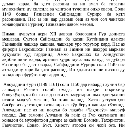
даъват карда, ба қатл расонид ва ин амал ба тирагии
муносибати ду силсила ва ҷангҳои тӯлонии онҳо овард. Соли
1149 бошад Ғазнавиён Сайфиддин Суриро ба қатл
расониданд. Пас аз ин дар давоми беш аз чил сол ҷангҳои
хонаводагии Ғуриёну Ғазнавиён давом меёбад.
Нимаи дуввуми асри XII давраи болоравии Ғур дониста
мешавад. Султон Сайфиддин ба қасди Қутбиддин алайҳи
Ғазнавиён лашкар кашида, лашкари ӯро торумор кард. Пас аз
фирори Баҳромшоҳи Ғазнавӣ аз Ғазнин ин шаҳрро маркази
ҳукумати худ гардонид. Аммо Баҳрошоҳ ба Ҳиндустон
ақибнишинӣ карда, артиши худро мусаллаҳ намуд ва дубора
Ғазнинро ба даст оварда, Сайфиддини Ғуриро соли 1149 пас
аз таҳқиру хорӣ ба қатл расонид. Ин ҳодиса оташи низоъи ду
хонадонро фурӯзонтар гардонид.
Алоуддини Ғурӣ (1149-1161) соли 1150 дар набарди хунин бар
лашкари Ғазнин ғолиб омада, ин шаҳри таърихиву
бошукӯҳро, ки беш аз сад сол аз маъмуртарин шаҳрҳои ҷаҳони
ислом маҳсуб мегашт, ба оташ кашид. Ҳатто устухонҳои
бисёре аз султонҳои ғазнавиро аз гӯр берун кашида сӯзонид.
Алоуддин пас аз ин воқеъа бо лақаби «Ҷаҳонсӯз» маъруф
гардид. Дар замони Алуддин ба ғайр аз Ғур салтанати ин
хонадон ба музофотҳои дигаре аз қабили Бомиён, Тахористон,
Ғарчистон, Довар, Буст, Ҳироту атрофи он ҷорӣ буд. Ин