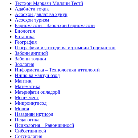
Тестҳои Маркази Миллии Тестӣ
Адабиёти тоҷик
Асосҳои давлат ва ҳуқуқ
Асосҳои туризм
Барномасозӣ – Забонҳои барномасозӣ
Биология
Ботаника
География
Географияи иқтисодӣ ва иҷтимоии Тоҷикистон
Забони англисӣ
Забони тоҷикӣ
Зоология
Информатика – Технологияи иттилоотӣ
Иншо ва мавзӯи озод
Мантиқ
Математика
Маърифати оиладорӣ
Менеҷмент
Микроиқтисод
Молия
Назарияи иқтисод
Педагогика
Психология – Равоншиносӣ
Сиёсатшиносӣ
Сотсиология