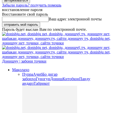
Забыли пароль? получить помощь
восстановление пароля
Восстановите свой пароль
Ваш адрес электронной почты
Пароль будет выслан Вам по электронной почте.
Донишчу | забони точики
Мақолаҳо
Пурра
Аҷиб
Бо дигар
забонҳо
Гуногун
Дониш
Китобхон
Панду
андарз
Табрикот