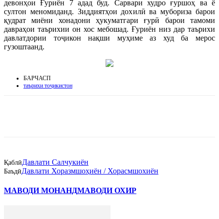
девонҳои Ғуриён 7 адад буд. Сарвари худро ғуршоҳ ва ё
султон меномиданд. Зиддиятҳои дохилӣ ва мубориза барои
қудрат миёни хонадони ҳукуматгари ғурӣ барои тамоми
давраҳои таърихии он хос мебошад. Ғуриён низ дар таърихи
давлатдории тоҷикон нақши муҳиме аз худ ба мерос
гузоштаанд.
БАРЧАСП
таърихи тоҷикистон
Давлати Салчукиён
Қаблӣ
Давлати Хоразмшоҳиён / Хорасмшохиён
Баъдӣ
МАВОДИ МОНАНД
МАВОДИ ОХИР