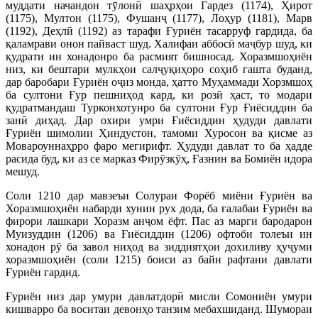
муддати начандон тӯлонӣ шаҳрҳои Гардез (1174), Ҳирот
(1175), Мултон (1175), Фушанҷ (1177), Лоҳур (1181), Марв
(1192), Деҳлӣ (1192) аз тарафи Ғуриён тасарруф гардида, ба
қаламрави онон пайваст шуд. Халифаи аббосӣ маҷбур шуд, ки
қудрати ин хонадонро ба расмият бишносад. Хоразмшоҳиён
низ, ки бештари мулкҳои салҷуқиҳоро соҳиб гашта буданд,
дар баробари Ғуриён оҷиз монда, ҳатто Муҳаммади Хорзмшоҳ
ба султони Ғур пешниҳод кард, ки розӣ ҳаст, то модари
қудратмандаш Турконхотунро ба султони Ғур Ғиёсиддин ба
занӣ диҳад. Дар охири умри Ғиёсиддин ҳудуди давлати
Ғуриён шимолии Ҳиндустон, тамоми Хуросон ва қисме аз
Мовароуннаҳрро фаро мегирифт. Ҳудуди давлат то ба ҳадде
расида буд, ки аз се марказ Фирӯзкӯҳ, Ғазнин ва Бомиён идора
мешуд.
Соли 1210 дар мавзеъи Солураи Форёб миёни Ғуриён ва
Хоразмшоҳиён набарди хунин рух дода, ба ғалабаи Ғуриён ва
фирори лашкари Хоразм анҷом ёфт. Пас аз марги бародарон
Муизуддин (1206) ва Ғиёсиддин (1206) офтоби толеъи ин
хонадон рӯ ба завол ниҳод ва зиддиятҳои дохиливу ҳуҷуми
хоразмшоҳиён (соли 1215) боиси аз байн рафтани давлати
Ғуриён гардид.
Ғуриён низ дар умури давлатдорӣ мисли Сомониён умури
кишварро ба воситаи девонҳо танзим мебахшиданд. Шумораи