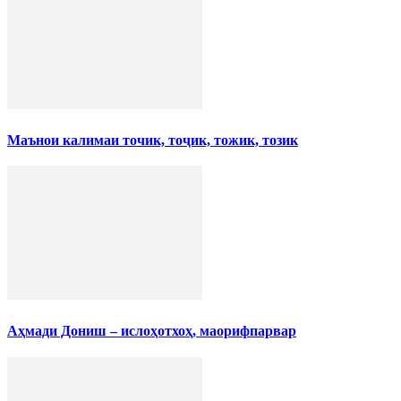
Маънои калимаи точик, тоҷик, тожик, тозик
Аҳмади Дониш – ислоҳотхоҳ, маорифпарвар