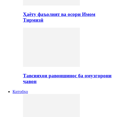
Ҳаёту фаъолият ва осори Имом
Тирмизӣ
Тавсияҳои равоншинос ба омузгорони
ҷавон
Китобҳо