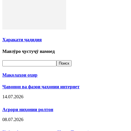
Ҳаракати ҷадидия
Мавзӯро ҷустуҷӯ намоед
Мақолаҳои охир
Ҷавонон ва фазои ҷаҳонии интернет
14.07.2026
Асрори ниҳонии ролтон
08.07.2026