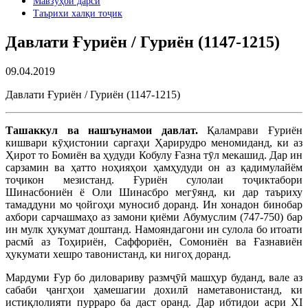
Мавзӯҳои дарсӣ
Таърихи халқи тоҷик
Давлати Ғуриён / Гуриён (1147-1215)
09.04.2019
Давлати Ғуриён / Гуриён (1147-1215)
Ташаккул ва нашъунамои давлат.
Қаламрави Ғуриён
кишвари кӯҳистонии саргаҳи Ҳарирудро меномиданд, ки аз
Ҳирот то Бомиён ва ҳудуди Кобулу Ғазна тӯл мекашид. Дар ин
сарзамин ва ҳатто ноҳияҳои ҳамҳудуди он аз қадимулайём
тоҷикон мезистанд. Ғуриён сулолаи тоҷиктабори
Шинасбониён ё Оли Шинасбро мегӯянд, ки дар таъриху
тамаддуни мо ҷойгоҳи муносиб доранд. Ин хонадон бинобар
ахбори сарчашмаҳо аз замони қиёми Абумуслим (747-750) бар
ин мулк ҳукумат доштанд. Намояндагони ин сулола бо итоати
расмӣ аз Тоҳириён, Саффориён, Сомониён ва Ғазнавиён
ҳукумати хешро тавонистанд, ки нигоҳ доранд.
Мардуми Ғур бо диловариву размҷӯӣ машҳур буданд, вале аз
сабаби ҷангҳои ҳамешагии дохилӣ наметавонистанд, ки
истиқлолияти пурраро ба даст оранд. Дар ибтидои асри XI