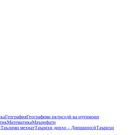
ика
География
Географияи иқтисодӣ ва иҷтимоии
тиқ
Математика
Маърифати
ӣ
Таълими меҳнат
Таърихи динҳо – Диншиносӣ
Таърихи