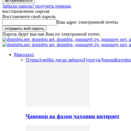
Забыли пароль? получить помощь
восстановление пароля
Восстановите свой пароль
Ваш адрес электронной почты
Пароль будет выслан Вам по электронной почте.
Мақолаҳо
Пурра
Аҷиб
Бо дигар забонҳо
Гуногун
Дониш
Китобх
Ҷавонон ва фазои ҷаҳонии интернет