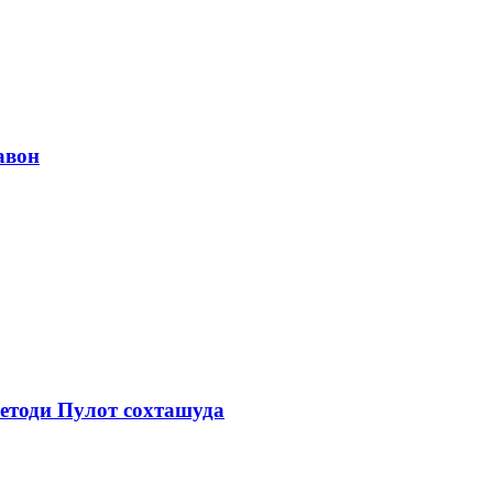
авон
етоди Пулот сохташуда