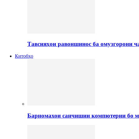
Тавсияҳои равоншинос ба омузгорони ҷ
Китобҳо
Барномахои санчишии компютерии бо м