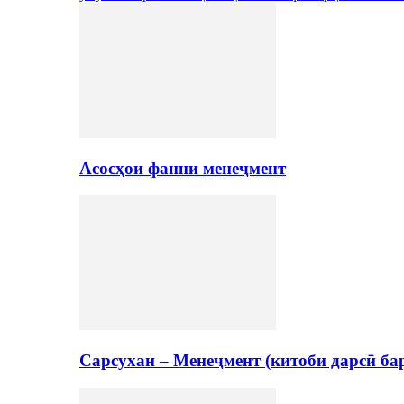
Асосҳои фанни менеҷмент
Сарсухан – Менеҷмент (китоби дарсӣ ба