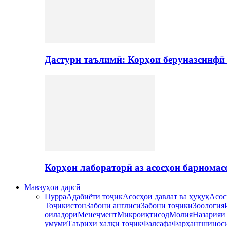
Дастури таълимӣ: Корҳои беруназсинфӣ
Корҳои лабораторӣ аз асосҳои барномас
Мавзӯҳои дарсӣ
Пурра
Адабиёти тоҷик
Асосҳои давлат ва ҳуқуқ
Асос
Тоҷикистон
Забони англисӣ
Забони тоҷикӣ
Зоология
оиладорӣ
Менеҷмент
Микроиқтисод
Молия
Назарияи
умумӣ
Таърихи халқи тоҷик
Фалсафа
Фарҳангшинос