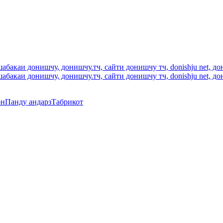
он
Панду андарз
Табрикот