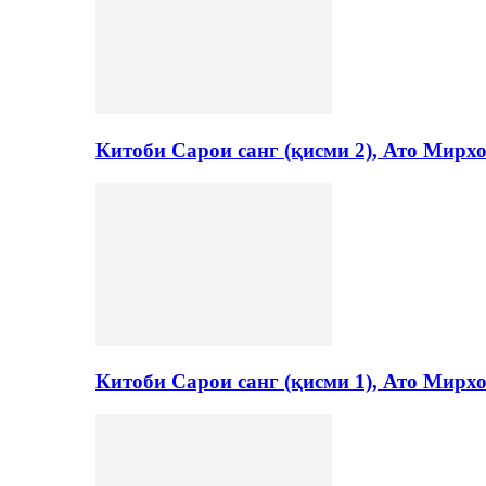
Китоби Сарои санг (қисми 2), Ато Мирх
Китоби Сарои санг (қисми 1), Ато Мирх