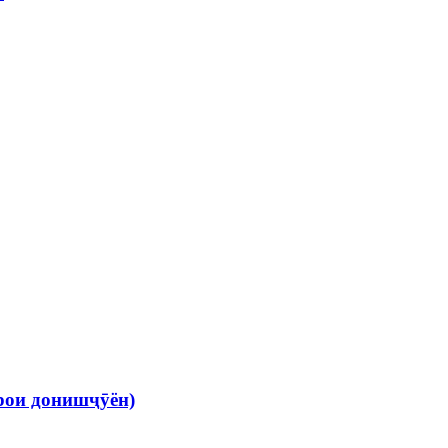
рои донишҷӯён)