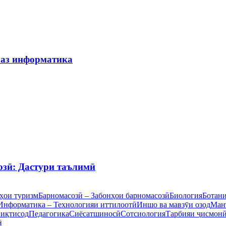
 аз информатика
озӣ: Дастури таълимӣ
ҳои туризм
Барномасозӣ – Забонҳои барномасозӣ
Биология
Ботан
Информатика – Технологияи иттилоотӣ
Иншо ва мавзӯи озод
Ман
 иқтисод
Педагогика
Сиёсатшиносӣ
Сотсиология
Тарбияи ҷисмон
ӣ