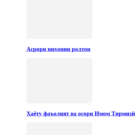
Асрори ниҳонии ролтон
Ҳаёту фаъолият ва осори Имом Тирмизӣ