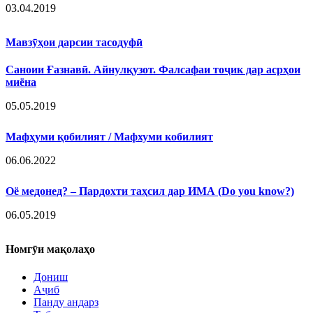
03.04.2019
Мавзӯҳои дарсии тасодуфӣ
Саноии Ғазнавӣ. Айнулқузот. Фалсафаи тоҷик дар асрҳои
миёна
05.05.2019
Мафҳуми қобилият / Мафхуми кобилият
06.06.2022
Оё медонед? – Пардохти таҳсил дар ИМА (Do you know?)
06.05.2019
Номгӯи мақолаҳо
Дониш
Аҷиб
Панду андарз