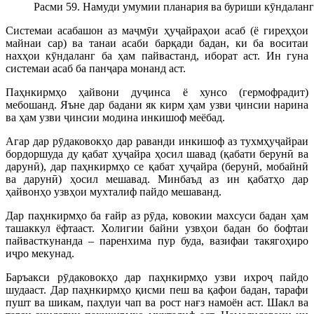
Расми 59. Намуди умумии планария ва буриши кӯндалан
Системаи асабашон аз маҷмӯи ҳуҷайраҳои асаб (ё гиреҳҳои
майнаи сар) ва танаи асаби барқади бадан, ки ба воситаи
нахҳои кӯндаланг ба ҳам пайвастанд, иборат аст. Ин гуна
системаи асаб ба панҷара монанд аст.
Паҳнкирмҳо ҳайвони дуҷинса ё хунсо (гермофрадит)
мебошанд. Яъне дар бадани як кирм ҳам узви ҷинсии нарина
ва ҳам узви ҷинсии модина инкишоф меёбад.
Агар дар рӯдаковокҳо дар раванди инкишоф аз тухмҳуҷайраи
бордоршуда ду қабат ҳуҷайра ҳосил шавад (қабати берунӣ ва
дарунӣ), дар паҳнкирмҳо се қабат ҳуҷайра (берунӣ, мобайнӣ
ва дарунӣ) ҳосил мешавад. Минбаъд аз ин қабатҳо дар
ҳайвонҳо узвҳои мухталиф пайдо мешаванд.
Дар паҳнкирмҳо ба ғайр аз рӯда, ковокии махсуси бадан ҳам
ташаккул ёфтааст. Холигии байни узвҳои бадан бо бофтаи
пайвасткунанда – паренхима пур буда, вазифаи такягоҳиро
иҷро мекунад.
Баръакси рӯдаковокҳо дар паҳнкирмҳо узви ихроҷ пайдо
шудааст. Дар паҳнкирмҳо қисми пеш ва қафои бадан, тарафи
пушт ва шикам, паҳлуи чап ва рост нағз намоён аст. Шакл ва