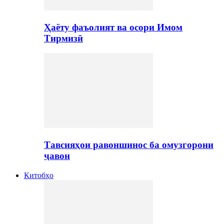
Ҳаёту фаъолият ва осори Имом
Тирмизӣ
Тавсияҳои равоншинос ба омузгорони
ҷавон
Китобҳо