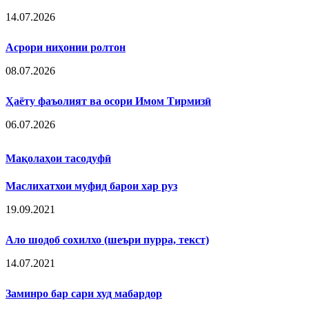
14.07.2026
Асрори ниҳонии ролтон
08.07.2026
Ҳаёту фаъолият ва осори Имом Тирмизӣ
06.07.2026
Мақолаҳои тасодуфӣ
Маслихатхои муфид барои хар руз
19.09.2021
Ало шодоб сохилхо (шеъри пурра, текст)
14.07.2021
Заминро бар сари худ мабардор