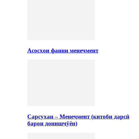
Асосҳои фанни менеҷмент
Сарсухан – Менеҷмент (китоби дарсӣ
барои донишҷӯён)