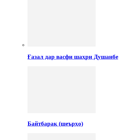
Ғазал дар васфи шаҳри Душанбе
Байтбарак (шеърҳо)