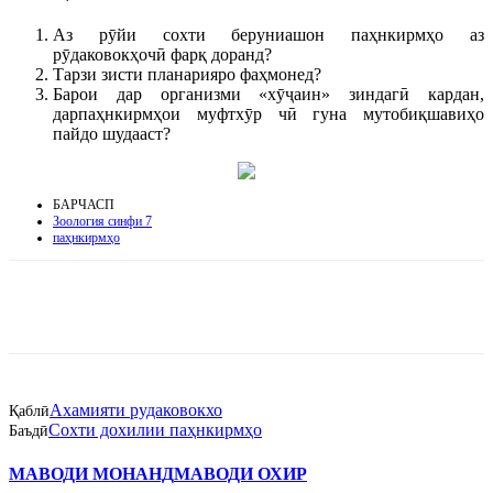
Аз рӯйи сохти беруниашон паҳнкирмҳо аз
рӯдаковокҳочӣ фарқ доранд?
Тарзи зисти планарияро фаҳмонед?
Барои дар организми «хӯҷаин» зиндагӣ кардан,
дарпаҳнкирмҳои муфтхӯр чӣ гуна мутобиқшавиҳо
пайдо шудааст?
БАРЧАСП
Зоология синфи 7
паҳнкирмҳо
Ахамияти рудаковокхо
Қаблӣ
Сохти дохилии паҳнкирмҳо
Баъдӣ
МАВОДИ МОНАНД
МАВОДИ ОХИР