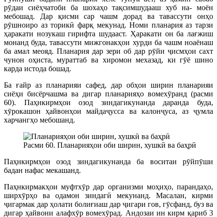
рӯдаи сиёҳчатоби ба шохаҳо тақсимшудааш хуб на- моён
мебошад. Дар қисми сар чашм дорад ва тавассути онҳо
рӯшноиро аз торикӣ фарқ мекунад. Номи планария аз тарзи
ҳаракати нозукаш гирифта шудааст. Ҳаракати он ба лағжиш
монанд буда, тавассути мижгонакҳои хурди ба чашм ноаёнаш
ба амал меояд. Планария дар зери об дар рӯйи ҷисмҳои сахт
чунон оҳиста, мураттаб ва хиромон мехазад, ки гӯё шино
карда истода бошад.
Ба ғайр аз планарияи сафед, дар обҳои ширин планарияи
сиёҳи бисёрчашма ва дигар планарияҳо вомехӯранд (расми
60). Паҳнкирмҳои озод зиндагикунанда даранда буда,
хӯрокашон ҳайвонҳои майдаҷусса ва калонҷуса, аз ҷумла
харчангҳо мебошанд.
Расми 60. Планарияҳои оби ширин, хушкӣ ва баҳрӣ
Паҳнкирмҳои озод зиндагикунанда ба воситаи рӯйпӯши
бадан нафас мекашанд.
Паҳнкирмакҳои муфтхӯр дар организми моҳиҳо, парандаҳо,
ширхӯрҳо ва одамон зиндагӣ мекунанд. Масалан, кирми
ҷигармак дар ҳолати болиғиаш дар ҷигари гов, гӯсфанд, буз ва
дигар ҳайвони алафхӯр вомехӯрад. Андозаи ин кирм қариб 3