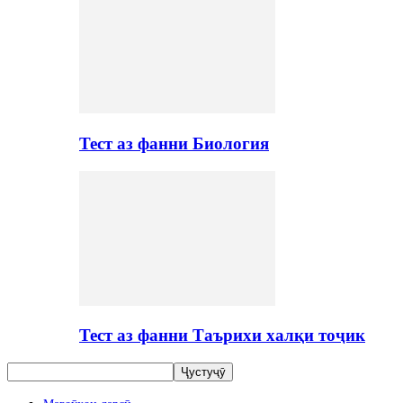
Тест аз фанни Биология
Тест аз фанни Таърихи халқи тоҷик