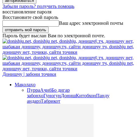
Забыли пароль? получить помощь
восстановление пароля
Восстановите свой пароль
Ваш адрес электронной почты
Пароль будет выслан Вам по электронной почте.
Донишчу | забони точики
Мақолаҳо
Пурра
Аҷиб
Бо дигар
забонҳо
Гуногун
Дониш
Китобхон
Панду
андарз
Табрикот