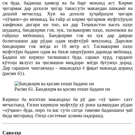
см буда, баданаш ҳамвор ва ба барг монанд аст. Кирми
ҷигармак дар дохили ҷигар тавассути макандаи шикамӣ ва
даҳонӣ мечаспад. Хун ва дохили ҳуҷайраҳои ҷигари
«хӯҷаин»-ро мемакад. Ба ғайр аз кирми ҷигармак муфтхӯрҳои
хавфноки дигари ин тип, ки дар Тоҷикистон васеъ паҳн
шудаанд, бандкирми гов, хук, тасмакирми паҳн, эхинококк ва
ғайраҳо мебошанд. Бандкирми гов ва хук дар давраи
болиғиашон дар рӯдаи одам муфтхӯрӣ мекунанд. Дарозии
бандкирми гов зиёда аз 10 метр аст. Тасмакирми паҳн
муфтхӯри бадани одам ва баъзе ширхӯрони даранда мебошад.
Бадани ин кирмҳо тасмашакл буда, сараки хурд, гардани
кӯтоҳи яклухт ва ҷисмашон миқдори зиёди буғумҳо дорад.
Дар сарашон чангакчаҳо – макандаҳо ё фақат маканда доранд
(расми 61).
Расми 61. Бандкирм ва қисми пеши бадани он
Кирмҳо ба воситаи макандаҳо ба рӯ даи «хӯ ҷаин» сахт
мечаспанд. Ғизои кирмҳои муфтхӯр хӯ роки ҳазмшудаи рӯдаи
«хӯҷаин» буда, онро та вас сути сатҳи тамоми баданашон ҷаб
бида мегиранд. Онҳо системаи ҳозима надоранд.
Саволҳо