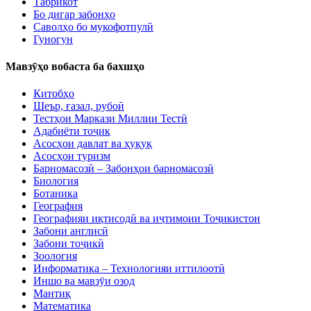
Табрикот
Бо дигар забонҳо
Саволҳо бо мукофотпулӣ
Гуногун
Мавзӯҳо вобаста ба бахшҳо
Китобҳо
Шеър, ғазал, рубоӣ
Тестҳои Маркази Миллии Тестӣ
Адабиёти тоҷик
Асосҳои давлат ва ҳуқуқ
Асосҳои туризм
Барномасозӣ – Забонҳои барномасозӣ
Биология
Ботаника
География
Географияи иқтисодӣ ва иҷтимоии Тоҷикистон
Забони англисӣ
Забони тоҷикӣ
Зоология
Информатика – Технологияи иттилоотӣ
Иншо ва мавзӯи озод
Мантиқ
Математика