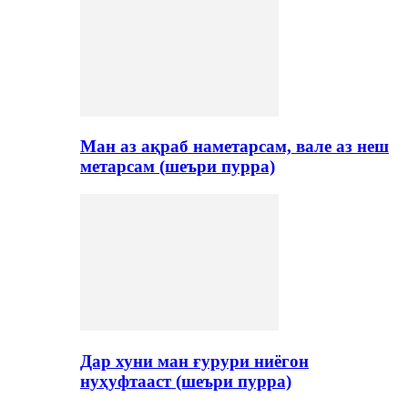
Ман аз ақраб наметарсам, вале аз неш
метарсам (шеъри пурра)
Дар хуни ман ғурури ниёгон
нуҳуфтааст (шеъри пурра)