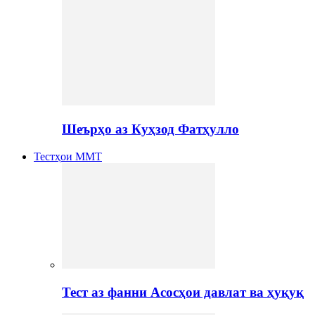
Шеърҳо аз Куҳзод Фатҳулло
Тестҳои ММТ
Тест аз фанни Асосҳои давлат ва ҳуқуқ