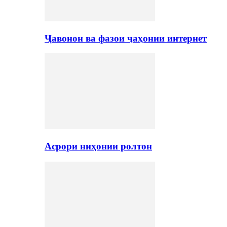
Ҷавонон ва фазои ҷаҳонии интернет
Асрори ниҳонии ролтон