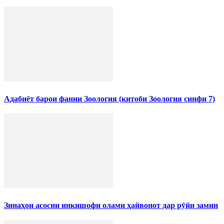
Адабиёт барои фанни Зоология (китоби Зоология синфи 7)
Зинаҳои асосии инкишофи олами ҳайвонот дар рӯйи замин