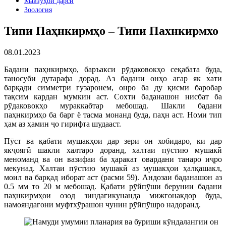
Мавзӯҳои дарсӣ
Зоология
Типи Паҳнкирмҳо – Типи Пахнкирмхо
08.01.2023
Бадани паҳнкирмҳо, баръакси рӯдаковокҳо сеқабата буда,
таносуби дутарафа дорад. Аз бадани онҳо агар як хати
барқади симметрӣ гузаронем, онро ба ду қисми баробар
тақсим кардан мумкин аст. Сохти баданашон нисбат ба
рӯдаковокҳо мураккабтар мебошад. Шакли бадани
паҳнкирмҳо ба барг ё тасма монанд буда, паҳн аст. Номи тип
ҳам аз ҳамин ҷо гирифта шудааст.
Пӯст ва қабати мушакҳои дар зери он хобидаро, ки дар
якҷоягӣ шакли халтаро доранд, халтаи пӯстию мушакӣ
меноманд ва он вазифаи ба ҳаракат овардани танаро иҷро
мекунад. Халтаи пӯстию мушакӣ аз мушакҳои ҳалқашакл,
моил ва барқад иборат аст (расми 59). Андозаи баданашон аз
0.5 мм то 20 м мебошад. Қабати рӯйпӯши берунии бадани
паҳнкирмҳои озод зиндагикунанда мижгонакдор буда,
намояндагони муфтхӯрашон чунин рӯйпӯшро надоранд.