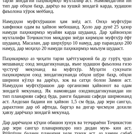
тарзи зиндагии паҳнкирмҳо мухталиф аст. Намояндагони ин
тип дар обҳои баҳр, дарёҳо ва хушкӣ зиндагӣ карда, худашон
фаъолона хӯрок меёбанд.
Намудҳои муфтхӯрашон ҳам зиёд аст. Онҳо муфтхӯри
хавфноки одам ва ҳайвон мебошанд. Ҳоло дар дунё 25 ҳазор
намуди паҳнкирмҳо муайян карда шудаанд. Дар ҳайвонҳои
мухталифи Тоҷикистон миқдори зиёди кирмҳои муфтхӯр ёфт
шудаанд. Масалан, дар ширхӯрҳо 10 намуд, дар парандаҳо 200
намуд, дар моҳиҳо 20 намуди паҳнкирмҳо маълум шудааст.
Паҳнкирмҳо аз ҷиҳати тарзи ҳаётгузаронӣ ба ду гурӯҳ ҷудо
мешаванд: озод зиндагикунанда, яъне худашон фаъолона ғизо
ҷустуҷӯ мекунанд ва муфтхӯр. Муҳити сукунати
паҳнкирмҳои озод зиндагикунанда обҳои шӯри баҳр, обҳои
ширини кӯлҳо ва дарёҳо, хок ва сатҳи болои Замин аст.
Намудҳои муфтхӯрашон дар организми ҳайвонот ва одам
зиндагӣ мекунанд. Як намояндаи озодзиндагикунандаи ин
тип планарияи сафед буда, ранги баданаш сафеди ширмонанд
аст. Андозаи бадани ин ҳайвон 1,5 см буда, дар зери сангҳо,
дарахтони дар об афтида, баргҳо ва дигар ҷисмҳои дохили
ҳавзу дарёчаҳо зиндагӣ мекунад.
Дар дарёчаҳои кӯҳии обашон хунук ва тезҷараёни Тоҷикистон
дар зери сангҳо планарияҳоро низ дидан мум- кин аст.
Рӯйпӯши бадани планария хеле тунук аст, аз ҳамин сабаб