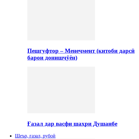
Пешгуфтор – Менеҷмент (китоби дарсӣ
барои донишҷӯён)
Ғазал дар васфи шаҳри Душанбе
Шеър, ғазал, рубоӣ