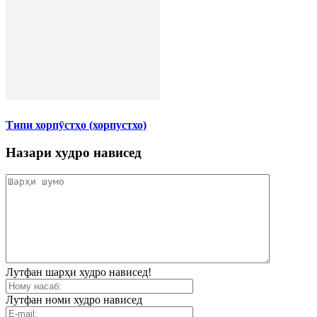
Типи хорпӯстҳо (хорпустхо)
Назари худро нависед
Лутфан шарҳи худро нависед!
Лутфан номи худро нависед