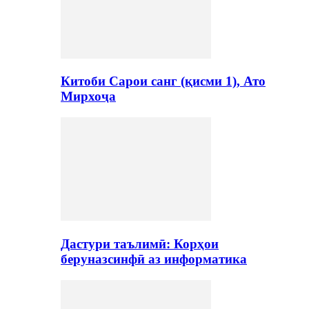
Китоби Сарои санг (қисми 1), Ато
Мирхоҷа
Дастури таълимӣ: Корҳои
беруназсинфӣ аз информатика