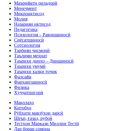
Маърифати оиладорӣ
Менеҷмент
Микроиқтисод
Молия
Назарияи иқтисод
Педагогика
Психология – Равоншиносӣ
Сиёсатшиносӣ
Сотсиология
Тарбияи ҷисмонӣ
Таълими меҳнат
Таърихи динҳо – Диншиносӣ
Таърихи умумӣ
Таърихи халқи тоҷик
Фалсафа
Фарҳангшиносӣ
Физика
Ҳуҷҷатнигорӣ
Мақолаҳо
Китобҳо
Рӯйхати мавзӯҳои дарсӣ
Шеър, ғазал, рубоӣ
Тестҳои Маркази Миллии Тестӣ
Дар бораи сомона