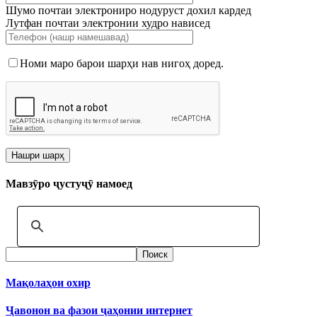
Шумо почтаи электрониро нодуруст дохил кардед
Лутфан почтаи электронии худро нависед
Номи маро барои шарҳи нав нигоҳ доред.
Мавзӯро ҷустуҷӯ намоед
Мақолаҳои охир
Ҷавонон ва фазои ҷаҳонии интернет