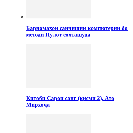
Барномахои санчишии компютерии бо
методи Пулот сохташуда
Китоби Сарои санг (қисми 2), Ато
Мирхоҷа