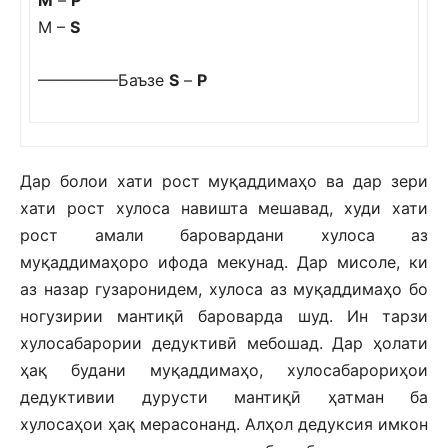
М
–
Р
М –
S
—————Баъзе
S
–
Р
Дар болои хати рост муқаддимаҳо ва дар зери
хати рост хулоса навишта мешавад, худи хати
рост амали баровардани хулоса аз
муқаддимаҳоро ифода мекунад. Дар мисоле, ки
аз назар гузаронидем, хулоса аз муқаддимаҳо бо
ногузирии мантиқӣ бароварда шуд. Ин тарзи
хулосабарории дедуктивӣ мебошад. Дар ҳолати
ҳақ будани муқаддимаҳо, хулосабарориҳои
дедуктивии дурусти мантиқӣ ҳатман ба
хулосаҳои ҳақ мерасонанд. Алҳол дедуксия имкон