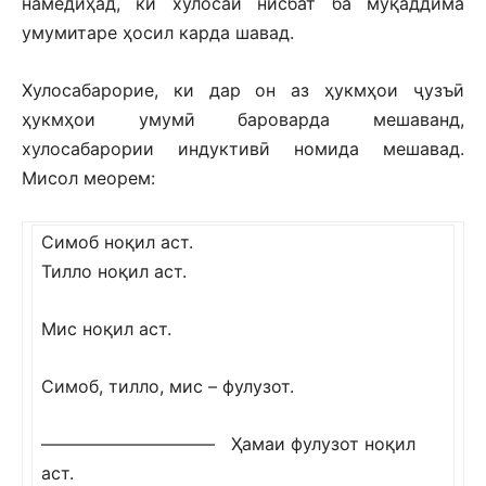
намедиҳад, ки хулосаи нисбат ба муқаддима
умумитаре ҳосил карда шавад.
Хулосабарорие, ки дар он аз ҳукмҳои ҷузъӣ
ҳукмҳои умумӣ бароварда мешаванд,
хулосабарории индуктивӣ номида мешавад.
Мисол меорем:
Симоб ноқил аст.
Тилло ноқил аст.
Мис ноқил аст.
Симоб, тилло, мис – фулузот.
—————————— Ҳамаи фулузот ноқил
аст.