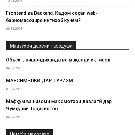
10.03.2026
Frontend ва Backend. Кадом соҳаи web-
барномасозиро интихоб кунем?
06.11.2023
Мавзӯҳои дарсии тасодуфӣ
Объект, нишондиҳанда ва мақсади иқтисод
04.07.2019
МАВСИМНОКӢ ДАР ТУРИЗМ
01.04.2019
Мафҳум ва низоми мақомотҳои давлатӣ дар
Ҷумҳурии Тоҷикистон
04.04.2019
Номгӯи мақолаҳо