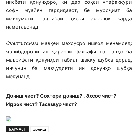
нисбати қонунҳоро, ки дар соҳаи «тафаккури
соф» муайян гардидааст, бе муроҷиат ба
маълумоти таҷрибаи ҳиссӣ асоснок карда
наметавонад.
Скептитсизм
мавқеи махсусро ишғол менамояд:
ҷонибдорони ин ҷараёни фалсафӣ на танҳо ба
маърифати қонунҳои табиат шакку шубҳа дорад,
инчунин ба мавҷудияти ин қонунҳо шубҳа
мекунанд.
Дониш чист? Сохтори дониш? . Эхсос чист?
Идрок чист? Тасаввур чист?
БАРЧАСП
дониш