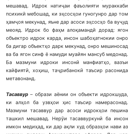
мешавад. Идрок натиҷаи фаъолияти мураккаби
психикӣ мебошад, ки эҳсосҳои гуногунро дар том
ҳамҷоя мекунад, яъне дар асоси эҳсосҳо ба вуҷуд
меояд. Идрок бо фаҳм алоқамандӣ дорад: ягон
объектро идрок карда, инсон шабоҳатнокии онро
ба дигар объектҳо дарк мекунад, онро мешиносад
ва ба ягон синф ё намуди муайян мансуб медонад.
Ба мазмуни идроки инсонӣ манфиатҳо, вазъи
кайфиятӣ, хоҳиш, таҷрибанокӣ таъсир расонида
метавонанд.
Тасаввур
– образи аёнии он объекти идрокшуда,
ки алҳол ба узвҳои ҳис таъсир намерасонад.
Мазмуни тасаввур дар асоси идрокҳои пешина
ташкил мешавад. Нерӯи тасаввуркунӣ ба инсон
имкон медиҳад, ки дар ақли худ образҳои нави аз