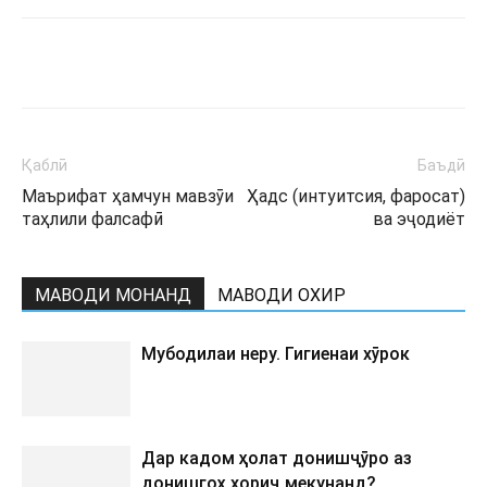
Қаблӣ
Баъдӣ
Маърифат ҳамчун мавзӯи
Ҳадс (интуитсия, фаросат)
таҳлили фалсафӣ
ва эҷодиёт
МАВОДИ МОНАНД
МАВОДИ ОХИР
Мубодилаи неру. Гигиенаи хӯрок
Дар кадом ҳолат донишҷӯро аз
донишгоҳ хориҷ мекунанд?