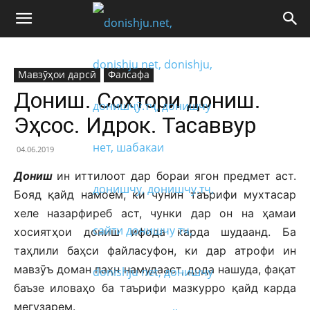
Мавзӯҳои дарсӣ
Фалсафа
Дониш. Сохтори дониш.
Эҳсос. Идрок. Тасаввур
04.06.2019
Дониш
ин иттилоот дар бораи ягон предмет аст.
Бояд қайд намоем, ки чунин таърифи мухтасар
хеле назарфиреб аст, чунки дар он на ҳамаи
хосиятҳои дониш ифода карда шудаанд. Ба
таҳлили баҳси файласуфон, ки дар атрофи ин
мавзӯъ доман паҳн намудааст, дода нашуда, фақат
баъзе иловаҳо ба таърифи мазкурро қайд карда
мегузарем.