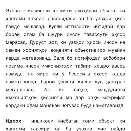
Эҳсос
– инъикоси хосияти алоҳидаи объект, ки
ҳангоми таъсир расонидани он ба узвҳои ҳисс
пайдо мешавад. Кулли иттилооти ибтидоӣ дар
бораи олам ба шуури инсон тавассути эҳсос
мерасад. Дуруст аст, ки узвҳои ҳисси инсон на
ҳамаи хосиятҳои воқеияти объективиро муайян
карда метавонанд. Вале бо истифодаи асбобҳои
лозима инсон имкониятҳои табиии хешро васеъ
намуда, он чиро ки ӯ бевосита эҳсос карда
наметавонад, барои узвҳои ҳисси худ дастрас
мегардонад. Аз ин лиҳоз, маҳдудияти
имкониятҳои ҳиссиёти мо дар роҳи маърифат
кардани олам монеъаи ногузар буда наметавонад.
Идрок
– инъикоси нисбатан томи объект, ки
ҳангоми таъсири он ба узвҳои ҳис пайдо