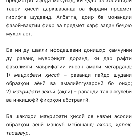
предметро ифода мекунад, ки ҷудо аз хосиятҳои
таври ҳиссӣ даркшаванда ва фардии предмет
гирифта шудаанд. Албатта, доир ба монандии
фазоӣ-вақтии фикр ва предмет ҳарф задан беҷою
муҳол аст.
Ба ин ду шакли ифодашавии донишҳо ҳамчунин
ду раванд мувофиқат доранд, ки дар рафти
фаъолияти маърифатии инсон амалӣ мегарданд:
1)
маърифати ҳиссӣ
– раванди пайдо шудани
образҳои аёнӣ ва амалиётгузаронӣ бо онҳо;
2)
маърифати зеҳнӣ
(ақлӣ) – раванди ташаккулёбӣ
ва инкишофӣ фикрҳои абстрактӣ.
Ба шаклҳои маърифати ҳиссӣ се навъи асосии
образҳои аёнӣ мансуб мебошанд:
эҳсос, идрок,
тасаввур
.