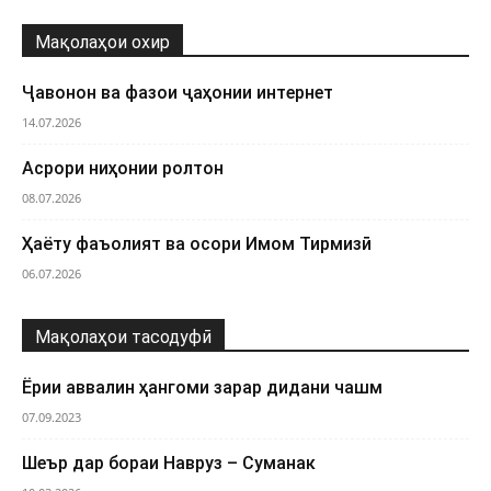
Мақолаҳои охир
Ҷавонон ва фазои ҷаҳонии интернет
14.07.2026
Асрори ниҳонии ролтон
08.07.2026
Ҳаёту фаъолият ва осори Имом Тирмизӣ
06.07.2026
Мақолаҳои тасодуфӣ
Ёрии аввалин ҳангоми зарар дидани чашм
07.09.2023
Шеър дар бораи Навруз – Суманак