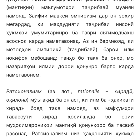
(мантиқии) маълумотҳои таҷрибавӣ муайян
намояд. Заифии мавқеи эмпиризм дар он зоҳир
мегардад, ки маҳдудияти таҷрибаи инсонӣ
ҳукмҳои умумитаринро ба таври эътимодбахш
асоснок карда наметавонад. Аз ин бармеояд, ки
методҳои эмпирикӣ (таҷрибавӣ) барои илм
нокифоя мебошанд: танҳо бо такя ба онҳо, мо
назарияҳои илмии дорои қонунро барпо карда
наметавонем.
Ратсионализм
(аз лот.,
rationalis – хирадӣ,
оқилона
) мӯътақид ба он аст, ки илм ба «ҳақиқати
хирад» бояд такя намояд, аз мафҳумҳои
тавассути хирад ҳосилшуда бо ёрии
муҳокимарониҳои мантиқӣ қонунҳоро ба тасвиб
расонад. Ратсионализм низ ҳаққонияти ҳукмҳо