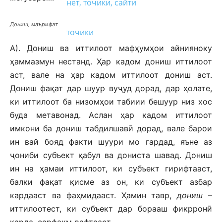
Дониш, маърифат
А). Дониш ва иттилоот мафҳумҳои айнияноку
ҳаммазмун нестанд. Ҳар кадом дониш иттилоот
аст, вале на ҳар кадом иттилоот дониш аст.
Дониш фақат дар шуур вуҷуд дорад, дар ҳолате,
ки иттилоот ба низомҳои табиии бешуур низ хос
буда метавонад. Аслан ҳар кадом иттилоот
имкони ба дониш табдилшавӣ дорад, вале барои
ин вай бояд факти шуури мо гардад, яъне аз
ҷониби субъект қабул ва дониста шавад. Дониш
ин на ҳамаи иттилоот, ки субъект гирифтааст,
балки фақат қисме аз он, ки субъект азбар
кардааст ва фаҳмидааст. Ҳамин тавр,
дониш
–
иттилоотест, ки субъект дар борааш фикрронӣ