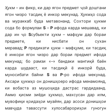
Ҳукм
– ин фикр, ки дар ягон предмет ҷой доштани
ягон чизро тасдиқ ё инкор мекунад. Ҳукмҳо сода
ва мураккаб буда метавонанд. Сохтори ҳукми
сода бо формулаи
S
–
P
ифода карда мешавад, ки
дар ин ҷо
S
субъекти ҳукм – мафҳум дар бораи
предмете, ки нисбати он сухан
меравад;
P
предикати ҳукм – мафҳуме, ки тасдиқ
ё инкори ягон чизро дар бораи предмет ифода
мекунад; бо рамзи «–» бандаки мантиқӣ баён
карда шудааст, ки тасдиқӣ ё инкорӣ буда,
муносибати байни
S
ва
P
-ро ифода мекунад.
Аксари ҳукмҳо он донишҳоеро ифода менамоянд,
ки вобаста аз мушоҳида дастрас гардидаанд.
Аммо қисми зиёди ҳукмҳо, махсусан дар илм,
мувофиқи қоидаҳои муайян, дар асоси донишҳои
мавҷуда тавассути хулосабарориҳои гуногун