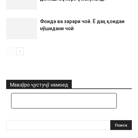
Фоида ва зарари чой. Ё даҳ қоидаи
нӯшидани чой
Мавзӯро ҷустуҷӯ намоед