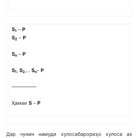
S
–
Р
1
S
–
Р
2
S
–
Р
n
S
,
S
,…
S
–
Р
1
2
n
—————
Ҳамаи
S
–
Р
Дар чунин намуди хулосабарориҳо хулоса аз