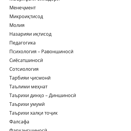
Менеҷмент
Микроиқтисод
Молия
Назарияи иқтисод
Педагогика
Психология – Равоншиносӣ
Сиёсатшиносӣ
Сотсиология
Тарбияи ҷисмонӣ
Таълими меҳнат
Таърихи динҳо – Диншиносӣ
Таърихи умумӣ
Таърихи халқи тоҷик
Фалсафа
Фарҳангшиносӣ