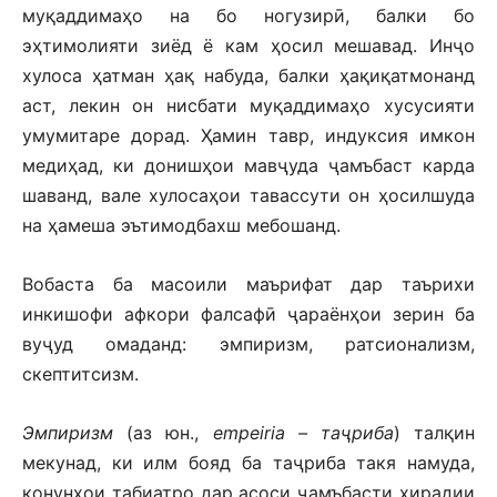
муқаддимаҳо на бо ногузирӣ, балки бо
эҳтимолияти зиёд ё кам ҳосил мешавад. Инҷо
хулоса ҳатман ҳақ набуда, балки ҳақиқатмонанд
аст, лекин он нисбати муқаддимаҳо хусусияти
умумитаре дорад. Ҳамин тавр, индуксия имкон
медиҳад, ки донишҳои мавҷуда ҷамъбаст карда
шаванд, вале хулосаҳои тавассути он ҳосилшуда
на ҳамеша эътимодбахш мебошанд.
Вобаста ба масоили маърифат дар таърихи
инкишофи афкори фалсафӣ ҷараёнҳои зерин ба
вуҷуд омаданд: эмпиризм, ратсионализм,
скептитсизм.
Эмпиризм
(аз юн.,
empeiria – таҷриба
) талқин
мекунад, ки илм бояд ба таҷриба такя намуда,
қонунҳои табиатро дар асоси ҷамъбасти хирадии