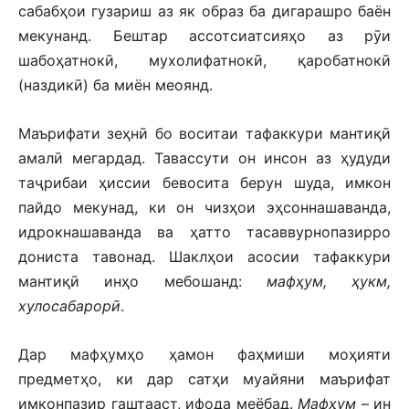
сабабҳои гузариш аз як образ ба дигарашро баён
мекунанд. Бештар ассотсиатсияҳо аз рӯи
шабоҳатнокӣ, мухолифатнокӣ, қаробатнокӣ
(наздикӣ) ба миён меоянд.
Маърифати зеҳнӣ бо воситаи тафаккури мантиқӣ
амалӣ мегардад. Тавассути он инсон аз ҳудуди
таҷрибаи ҳиссии бевосита берун шуда, имкон
пайдо мекунад, ки он чизҳои эҳсоннашаванда,
идрокнашаванда ва ҳатто тасаввурнопазирро
дониста тавонад. Шаклҳои асосии тафаккури
мантиқӣ инҳо мебошанд:
мафҳум, ҳукм,
хулосабарорӣ
.
Дар мафҳумҳо ҳамон фаҳмиши моҳияти
предметҳо, ки дар сатҳи муайяни маърифат
имконпазир гаштааст, ифода меёбад.
Мафҳум
– ин