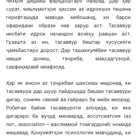
чизҳои дидааш фарқдоштаро офарад. Дар ҳар
сурат, маълумотҳои ҳиссии аз идрокҳои пешина
гирифташуда маводе мебошанд, ки барои
офаридани образи нав зарур аст. Тасаввур
нисбати идрок начандон возеҳу равшан аст.
Гузашта аз ин, тасаввур бештар хусусияти
ҷамъбастиро дорост. Дар ташаккулёбии тасаввур
нақши дониш, таҷриба, мақсадгузорӣ,
сарфаҳмравӣ меафзояд.
Ҳар як инсон аз таҷрибаи шахсиаш медонад, ки
тасаввури дар шуур пайдошуда баъзан тасаввури
дигар, сониян сеюмӣ ва ғайраро ба миён меорад.
Робитаи байни тасаввуроти алоҳида, ки яке
дигареро ба вуҷуд меоварад,
ассотсиатсия
(аз
лот.,
association – васлнамоӣ томгардонӣ
) номида
мешавад. Қонуниятҳои психологие мавҷуданд, ки