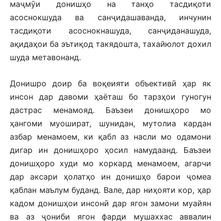
маҷмӯи донишҳо на танҳо тасдиқоти
асоснокшуда ва санҷидашаванда, инчунин
тасдиқоти асоснокнашуда, санҷиданашуда,
ақидаҳои ба эътиқод такядошта, тахайюлот дохил
шуда метавонанд.
Донишро доир ба воқеияти объективӣ ҳар як
инсон дар давоми ҳаёташ бо тарзҳои гуногун
дастрас менамояд. Баъзеи донишҳоро мо
ҳангоми муошират, шунидан, мутолиа кардан
азбар менамоем, ки қабл аз насли мо одамони
дигар ин донишҳоро ҳосил намудаанд. Баъзеи
донишҳоро худи мо коркард менамоем, агарчи
дар аксари ҳолатҳо ин донишҳо барои ҷомеа
қаблан маълум буданд. Вале, дар ниҳояти кор, ҳар
кадом донишҳои инсонӣ дар ягон замони муайян
ва аз ҷониби ягон фарди мушаххас аввалин