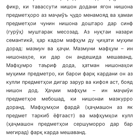
фикр, ки тавассути нишон додани ягон нишона
предметҳоро аз маҷмӯъ ҷудо менамояд ва ҳамаи
предметҳои чунин нишона доштаро дар синф
(гурӯҳ) муштарак месозад. Аз нуқтаи назари
семантикӣ, ҳар кадом мафҳум ду ҷиҳати муҳим
дорад:
мазмун
ва
ҳаҷм
. Мазмуни мафҳум – ин
нишонаҳое, ки дар он андешида мешаванд.
Мафҳумро таъриф дода, ҳатман нишонаҳои
муҳими предметро, ки барои фарқ кардани он аз
кулли предметҳои дигар зарур ва кифоя аст, бояд
нишон дод. Ҳаҷми мафҳум – ин маҷмӯи
предметҳое мебошад, ки нишонаи мазкурро
доранд. Мафҳумҳои фардӣ (ҳаҷмашон аз як
предмет таркиб ёфтааст) ва мафҳумҳои кулл
(ҳаҷмашон предметҳои сершуморро дар бар
мегирад) фарқ карда мешаванд.