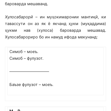
бароварда мешаванд.
Хулосабарорӣ
– ин муҳокимаронии мантиқӣ, ки
тавассути он аз як ё якчанд ҳукм (муқаддима)
ҳукми нав (хулоса) бароварда мешавад.
Хулосабарориро бо ин намуд ифода мекунанд:
Симоб – моеъ.
Симоб – фулузот.
——————————
Баъзе фулузот – моеъ.