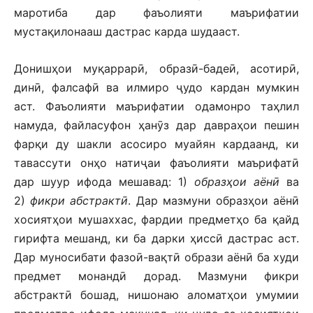
маротиба дар фаъолияти маърифатии
мустақилонааш дастрас карда шудааст.
Донишҳои муқаррарӣ, образӣ-бадеӣ, асотирӣ,
динӣ, фалсафӣ ва илмиро ҷудо кардан мумкин
аст. Фаъолияти маърифатии одамонро таҳлил
намуда, файласуфон ҳанӯз дар давраҳои пешин
фарқи ду шакли асосиро муайян кардаанд, ки
тавассути онҳо натиҷаи фаъолияти маърифатӣ
дар шуур ифода мешавад: 1)
образҳои аёнӣ
ва
2)
фикри абстрактӣ
. Дар мазмуни образҳои аёнӣ
хосиятҳои мушаххас, фардии предметҳо ба қайд
гирифта мешанд, ки ба дарки ҳиссӣ дастрас аст.
Дар муносибати фазоӣ-вақтӣ образи аёнӣ ба худи
предмет монандӣ дорад. Мазмуни фикри
абстрактӣ бошад, нишонаю аломатҳои умумии