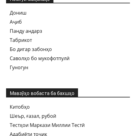
Дониш
Аҷиб
Панду андарз
Табрикот
Бо дигар забонҳо
Саволҳо бо мукофотпулӣ
Гуногун
Мавзӯҳо вобаста ба бахшҳо
Китобҳо
Шеър, ғазал, рубоӣ
Тестҳои Маркази Миллии Тестӣ
Адабиёти тоҷик