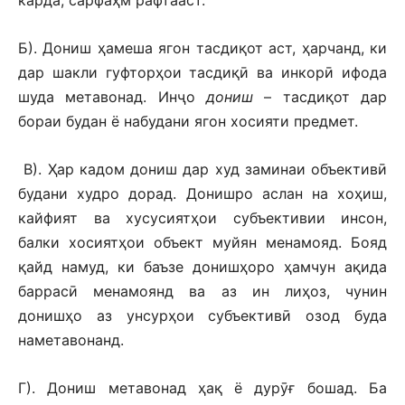
карда, сарфаҳм рафтааст.
Б). Дониш ҳамеша ягон тасдиқот аст, ҳарчанд, ки
дар шакли гуфторҳои тасдиқӣ ва инкорӣ ифода
шуда метавонад. Инҷо
дониш
– тасдиқот дар
бораи будан ё набудани ягон хосияти предмет.
В). Ҳар кадом дониш дар худ заминаи объективӣ
будани худро дорад. Донишро аслан на хоҳиш,
кайфият ва хусусиятҳои субъективии инсон,
балки хосиятҳои объект муйян менамояд. Бояд
қайд намуд, ки баъзе донишҳоро ҳамчун ақида
баррасӣ менамоянд ва аз ин лиҳоз, чунин
донишҳо аз унсурҳои субъективӣ озод буда
наметавонанд.
Г). Дониш метавонад ҳақ ё дурӯғ бошад. Ба