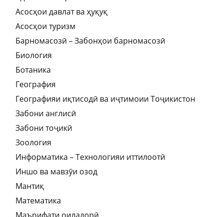
Асосҳои давлат ва ҳуқуқ
Асосҳои туризм
Барномасозӣ – Забонҳои барномасозӣ
Биология
Ботаника
География
Географияи иқтисодӣ ва иҷтимоии Тоҷикистон
Забони англисӣ
Забони тоҷикӣ
Зоология
Информатика – Технологияи иттилоотӣ
Иншо ва мавзӯи озод
Мантиқ
Математика
Маърифати оиладорӣ