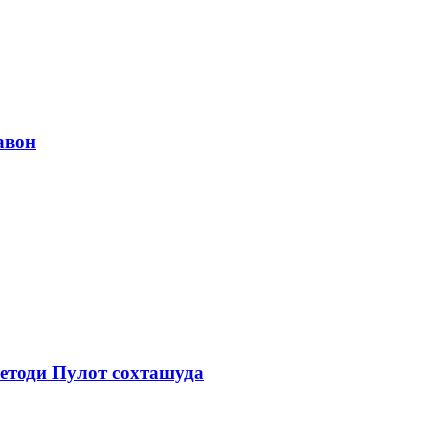
авон
етоди Пулот сохташуда