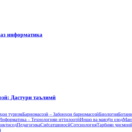
 аз информатика
озӣ: Дастури таълимӣ
ҳои туризм
Барномасозӣ – Забонҳои барномасозӣ
Биология
Ботан
Информатика – Технологияи иттилоотӣ
Иншо ва мавзӯи озод
Ман
 иқтисод
Педагогика
Сиёсатшиносӣ
Сотсиология
Тарбияи ҷисмон
ӣ