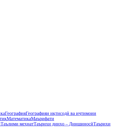
ика
География
Географияи иқтисодӣ ва иҷтимоии
тиқ
Математика
Маърифати
ӣ
Таълими меҳнат
Таърихи динҳо – Диншиносӣ
Таърихи