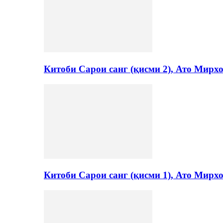
Китоби Сарои санг (қисми 2), Ато Мирх
Китоби Сарои санг (қисми 1), Ато Мирх