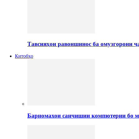
Тавсияҳои равоншинос ба омузгорони ҷ
Китобҳо
Барномахои санчишии компютерии бо м