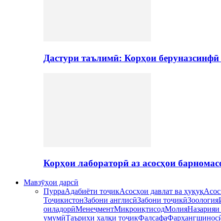
Дастури таълимӣ: Корҳои беруназсинфӣ
Корҳои лабораторӣ аз асосҳои барномас
Мавзӯҳои дарсӣ
Пурра
Адабиёти тоҷик
Асосҳои давлат ва ҳуқуқ
Асос
Тоҷикистон
Забони англисӣ
Забони тоҷикӣ
Зоология
оиладорӣ
Менеҷмент
Микроиқтисод
Молия
Назарияи
умумӣ
Таърихи халқи тоҷик
Фалсафа
Фарҳангшинос