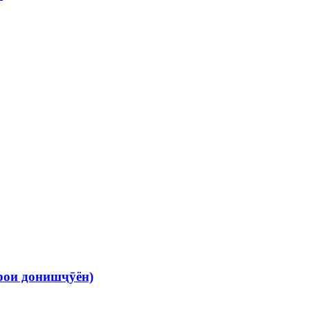
рои донишҷӯён)