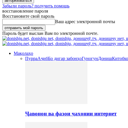
Забыли пароль? получить помощь
восстановление пароля
Восстановите свой пароль
Ваш адрес электронной почты
Пароль будет выслан Вам по электронной почте.
Мақолаҳо
Пурра
Аҷиб
Бо дигар забонҳо
Гуногун
Дониш
Китобх
Ҷавонон ва фазои ҷаҳонии интернет