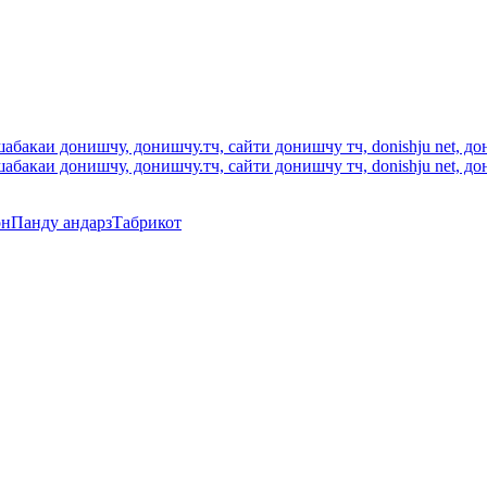
он
Панду андарз
Табрикот