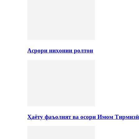
Асрори ниҳонии ролтон
Ҳаёту фаъолият ва осори Имом Тирмизӣ