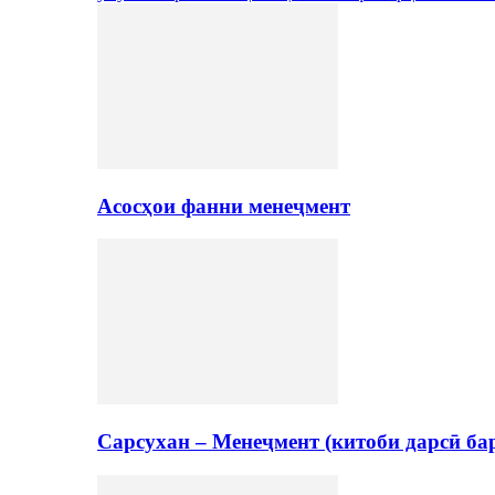
Асосҳои фанни менеҷмент
Сарсухан – Менеҷмент (китоби дарсӣ ба