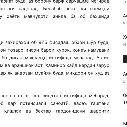
табиат буда, аз борону барф сарчашма мегирад
14
стагӣ надорад. Бесабаб нест, ки паёмҳои
А
ту ҳаёти мавҷудоти зинда ба об бахшида
08
Ҳ
и захирахои об 97,5 фисадаш обҳои шӯр буда,
06
ҳои тозаро инсон барои хурок, қонеъ намудани
а бо дигар мақсадҳо истифода мебарад. Аз ин
им ва арзишнок аст. Ҳаминро қайд кардан зарур
дар як андозаи муайян буда, миқдори он худ аз
А
24
инсон сол аз сол зиёдтар истифода мебарад.
О
T
б дар потенсиали саноатӣ, васеъ гаштани
18
и қишлоқ ва беҳтар гардонидани шароити
М