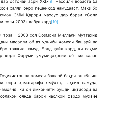
дар остонаи асри XXI»
[9]
масоили вобаста ба
ҳҳои ҳалли онро пешниҳод намудааст. Маҳз бо
аҳмон СММ Қарори махсус дар бораи «Соли
и соли 2003» қабул кард
[10]
.
и тоза – 2003 сол Созмони Миллали Муттаҳид
дани масоили об аз ҷониби ҷомеаи башарӣ ва
бро ташкил намуд. Бояд қайд кард, ки саҳми
р кори Форуми умумиҷаҳонии об низ калон
 Тоҷикистон ва ҷомеаи башарӣ баҳри он кӯшиш
и онро ҳаматарафа омӯхта, таҳлил намуда,
 намоянд, ки он имконияти рушди иқтисодӣ ва
солаҳои оянда барои наслҳои фардо муҳайё