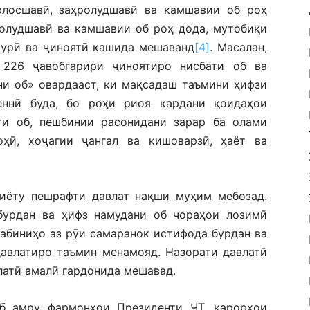
флосшавӣ, заҳролудшавӣ ва камшавии об рoҳ
ролудшавӣ ва камшавии об роҳ дода, мутобиқи
мурӣ ва ҷиноятӣ кашида мешаванд
[4]
. Масалан,
226 ҷавобгарири ҷиноятиро нисбати об ва
ни об» овардааст, ки мақсадаш таъмини ҳифзи
еннӣ буда, бо роҳи риоя кардани қоидаҳои
ти об, пешбинии расонидани зарар ба олами
оҳӣ, хоҷагии ҷангал ва кишоварзӣ, ҳаёт ва
қиёту пешрафти давлат нақши муҳим мебозад.
бурдан ва ҳифз намудани об чораҳои лозимӣ
абиниҳо аз рӯи самаранок истифода бурдан ва
давлатиро таъмин менамояд. Назорати давлатӣ
латӣ амалӣ гардонида мешавад.
б амру фармонҳои Президенти ҶТ, қарорҳои