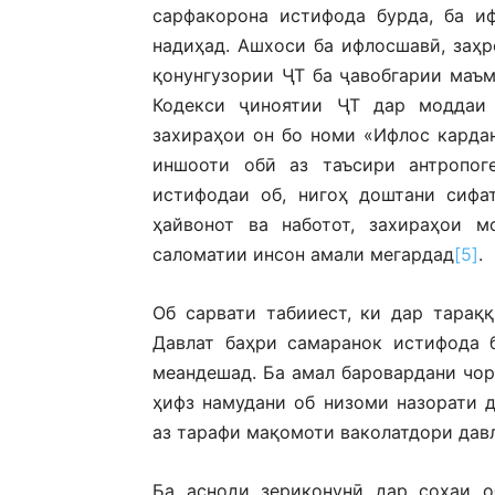
сарфакорона истифода бурда, ба и
надиҳад. Ашхоси ба ифлосшавӣ, заҳ
қонунгузории ҶТ ба ҷавобгарии маъ
Кодекси ҷиноятии ҶТ дар моддаи 
захираҳои он бо номи «Ифлос карда
иншооти обӣ аз таъсири антропог
истифодаи об, нигоҳ доштани сифа
ҳайвонот ва наботот, захираҳои м
саломатии инсон амали мегардад
[5]
.
Об сарвати табииест, ки дар тарақ
Давлат баҳри самаранок истифода 
меандешад. Ба амал баровардани чор
ҳифз намудани об низоми назорати 
аз тарафи мақомоти ваколатдори дав
Ба асноди зериқонунӣ дар соҳаи о