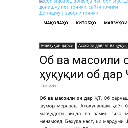
Донишчу | забони точики
МАҚОЛАҲО
КИТОБҲО
МАВЗӮҲОИ
Мавзӯҳои дарсӣ
Асосҳои давлат ва ҳуқуқ
Об ва масоили 
ҳуқуқии об дар
04.04.2019
Об ва масоили он дар ҶТ.
Об сарчаш
шумор меравад. Атокунандаи ҳаёт б
мавҷудоти зинда ва замин ғизо м
менамояд. Беҳуда нест, ки мардуми Ш