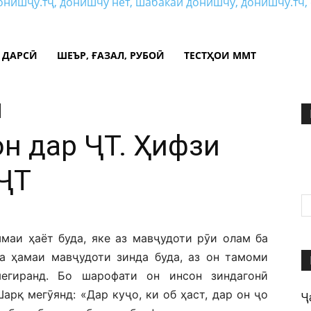
 ДАРСӢ
ШЕЪР, ҒАЗАЛ, РУБОӢ
ТЕСТҲОИ ММТ
он дар ҶТ. Ҳифзи
 ҶТ
маи ҳаёт буда, яке аз мавҷудоти рӯи олам ба
а ҳамаи мавҷудоти зинда буда, аз он тамоми
егиранд. Бо шарофати он инсон зиндагонӣ
арқ мегӯянд: «Дар куҷо, ки об ҳаст, дар он ҷо
Ҷ