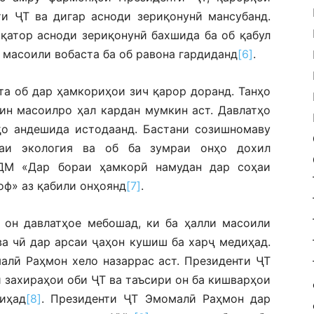
и ҶТ ва дигар асноди зериқонунӣ мансубанд.
қатор асноди зериқонунӣ бахшида ба об қабул
 масоили вобаста ба об равона гардиданд
[6]
.
та об дар ҳамкориҳои зич қарор доранд. Танҳо
ин масоилро ҳал кардан мумкин аст. Давлатҳо
ҳо андешида истодаанд. Бастани созишномаву
ҳаи экология ва об ба зумраи онҳо дохил
ДМ «Дар бораи ҳамкорӣ намудан дар соҳаи
оф» аз қабили онҳоянд
[7]
.
 он давлатҳое мебошад, ки ба ҳалли масоили
ва чӣ дар арсаи ҷаҳон кушиш ба харҷ медиҳад.
алӣ Раҳмон хело назаррас аст. Президенти ҶТ
 захираҳои оби ҶТ ва таъсири он ба кишварҳои
иҳад
[8]
. Президенти ҶТ Эмомалӣ Раҳмон дар