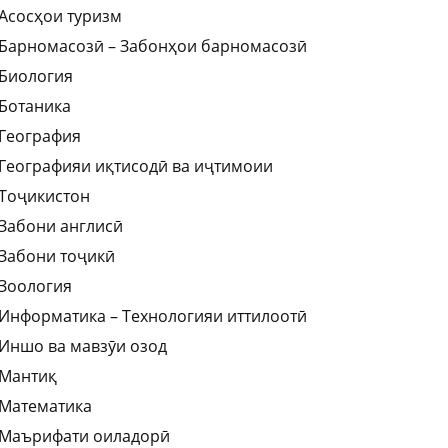
Асосҳои туризм
Барномасозӣ – Забонҳои барномасозӣ
Биология
Ботаника
География
Географияи иқтисодӣ ва иҷтимоии
Тоҷикистон
Забони англисӣ
Забони тоҷикӣ
Зоология
Информатика – Технологияи иттилоотӣ
Иншо ва мавзӯи озод
Мантиқ
Математика
Маърифати оиладорӣ