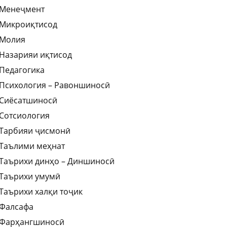
Менеҷмент
Микроиқтисод
Молия
Назарияи иқтисод
Педагогика
Психология – Равоншиносӣ
Сиёсатшиносӣ
Сотсиология
Тарбияи ҷисмонӣ
Таълими меҳнат
Таърихи динҳо – Диншиносӣ
Таърихи умумӣ
Таърихи халқи тоҷик
Фалсафа
Фарҳангшиносӣ