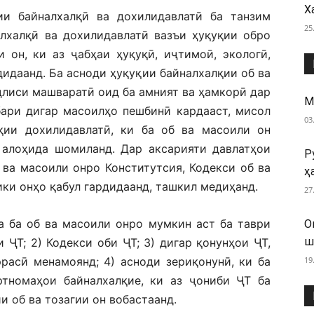
Х
и байналхалқӣ ва дохилидавлатӣ ба танзим
25
алхалқӣ ва дохилидавлатӣ вазъи ҳуқуқии обро
 он, ки аз ҷабҳаи ҳуқуқӣ, иҷтимоӣ, экологӣ,
рдидаанд. Ба асноди ҳуқуқии байналхалқии об ва
лиси машваратӣ оид ба амният ва ҳамкорӣ дар
М
бари дигар масоилҳо пешбинӣ кардааст, мисол
03
қии дохилидавлатӣ, ки ба об ва масоили он
 алоҳида шомиланд. Дар аксарияти давлатҳои
Р
 ва масоили онро Конститутсия, Кодекси об ва
ҳ
ики онҳо қабул гардидаанд, ташкил медиҳанд.
27
 ба об ва масоили онро мумкин аст ба таври
О
ш
 ҶТ; 2) Кодекси оби ҶТ; 3) дигар қонунҳои ҶТ,
расӣ менамоянд; 4) асноди зериқонунӣ, ки ба
19
ртномаҳои байналхалқие, ки аз ҷониби ҶТ ба
и об ва тозагии он вобастаанд.