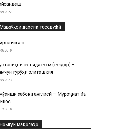
айрандеш
.05.2022
Мавзӯҳои дарсии тасодуфӣ
арги инсон
.06.2019
устаниҳои пӯшидатухм (гулдор) –
амчун гурӯҳи олиташкил
.09.2023
мӯзиши забони англисӣ — Муроҷиат ба
инос
.12.2019
Номгӯи мақолаҳо