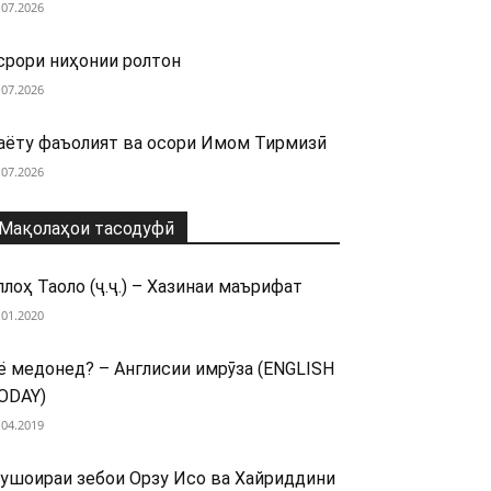
.07.2026
срори ниҳонии ролтон
.07.2026
аёту фаъолият ва осори Имом Тирмизӣ
.07.2026
Мақолаҳои тасодуфӣ
ллоҳ Таоло (ҷ.ҷ.) – Хазинаи маърифат
.01.2020
ё медонед? – Англисии имрӯза (ENGLISH
ODAY)
.04.2019
ушоираи зебои Орзу Исо ва Хайриддини