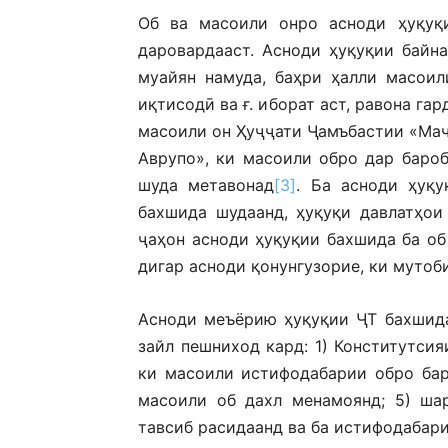
Об ва масоили онро асноди ҳуқуқи
даровардааст. Асноди ҳуқуқии байн
муайян намуда, баҳри ҳалли масоили
иқтисодӣ ва ғ. иборат аст, равона га
масоили он Ҳуҷҷати Ҷамъбастии «Маҷ
Аврупо», ки масоили обро дар баро
шуда метавонад
[3]
. Ба асноди ҳуқу
бахшида шудаанд, ҳуқуқи давлатҳои
ҷаҳон асноди ҳуқуқии бахшида ба об
дигар асноди қонунгузорие, ки мутоб
Асноди меъёрию ҳуқуқии ҶТ бахшида
зайл пешниход кард: 1) Конститутсияи
ки масоили истифодабарии обро бар
масоили об дахл менамоянд; 5) ша
тавсиб расидаанд ва ба истифодабари