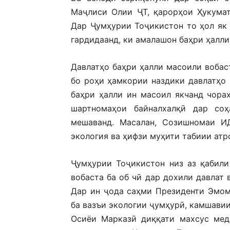
Маҷлиси Олии ҶТ, қарорҳои Ҳукумат
Дар Ҷумҳурии Тоҷикистон то ҳол як 
гардидаанд, ки амалашон баҳри ҳалли
Давлатҳо баҳри ҳалли масоили вобас
бо роҳи ҳамкории наздики давлатҳо 
баҳри ҳалли ин масоил якчанд чора
шартномаҳои байналхалқӣ дар со
мешаванд. Масалан, Созишномаи И
экология ва ҳифзи муҳити табиии атр
Ҷумҳурии Тоҷикистон низ аз қабили
вобаста ба об чӣ дар дохили давлат 
Дар ин ҷода саҳми Президенти Эмом
ба вазъи экологии ҷумҳурӣ, камшавии
Осиёи Марказӣ диққати махсус мед