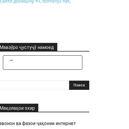
Мавзӯро ҷустуҷӯ намоед
Мақолаҳои охир
авонон ва фазои ҷаҳонии интернет