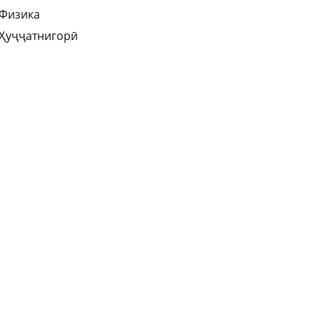
Физика
Ҳуҷҷатнигорӣ