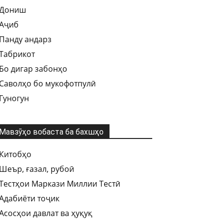
Дониш
Аҷиб
Панду андарз
Табрикот
Бо дигар забонҳо
Саволҳо бо мукофотпулӣ
Гуногун
Мавзӯҳо вобаста ба бахшҳо
Китобҳо
Шеър, ғазал, рубоӣ
Тестҳои Маркази Миллии Тестӣ
Адабиёти тоҷик
Асосҳои давлат ва ҳуқуқ