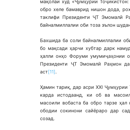
мақолаи худ «Ҷумҳурии Тоҷикистон: 
обро хеле бамаврид нишон дода, ро
таклифи Президенти ҶТ Эмомалӣ Р
байналмиллалии оби тоза эълон шудан
Бахшида ба соли байналмиллалии об
бо мақсади ҳарчи хубтар дарк наму
ҳалли онҳо Форуми умумиҷаҳонии о
Президенти ҶТ Эмомалӣ Раҳмон да
аст
[11]
.
Ҳамин тариқ, дар асри XXI Ҷумҳурии
карда истодаанд, ки об ва масоил
масоили вобаста ба обро тарзе ҳал
ободии сокинони сайёраро дар сад
созад.