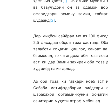
ҳаёт низ ҳаст»
[1]
. Об омили муҳими 
ва бавуҷудоии он аз одамон воба
офаридгори осмону замин, табиа
шудаанд
[2]
.
Дар миқёси сайёраи мо аз 100 фисад
2,5 фисадаш обҳои тоза ҳастанд. Об
талаботи хоҷагии қишлоқ, саноат в
бармеояд, то чи андоза оби тоза лоз
аст, ки дар Замин захираи оби тоза 
худ зиёд намегардад.
Аз оби тоза, ки гавҳари ноёб аст 
Сабаби истифодабарии зиёдтари о
шабакаҳои обтаъминкунии хоҷаги
санитарии муҳити атроф мебошад.