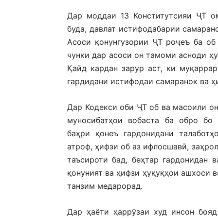
Дар моддаи 13 Конститутсияи ҶТ о
буда, давлат истифодабарии самаран
Асоси қонунгузории ҶТ роҷеъ ба об
чунки дар асоси он тамоми асноди ҳу
Қайд кардан зарур аст, ки муқарра
гардидани истифодаи самаранок ва ҳи
Дар Кодекси оби ҶТ об ва масоили он
муносибатҳои вобаста ба обро бо 
баҳри қонеъ гардонидани талаботҳ
атроф, ҳифзи об аз ифлосшавӣ, заҳро
таъсироти бад, беҳтар гардонидан 
қонуният ва ҳифзи ҳуқуқҳои ашхоси в
танзим медарорад.
Дар ҳаёти ҳаррӯзаи худ инсон бояд