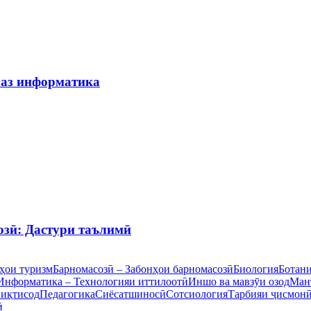
 аз информатика
озӣ: Дастури таълимӣ
ҳои туризм
Барномасозӣ – Забонҳои барномасозӣ
Биология
Ботан
Информатика – Технологияи иттилоотӣ
Иншо ва мавзӯи озод
Ман
 иқтисод
Педагогика
Сиёсатшиносӣ
Сотсиология
Тарбияи ҷисмон
ӣ