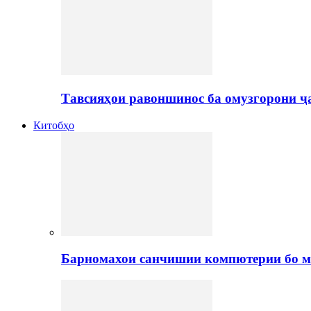
Тавсияҳои равоншинос ба омузгорони ҷ
Китобҳо
Барномахои санчишии компютерии бо м