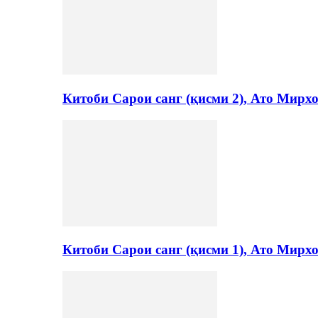
Китоби Сарои санг (қисми 2), Ато Мирх
Китоби Сарои санг (қисми 1), Ато Мирх