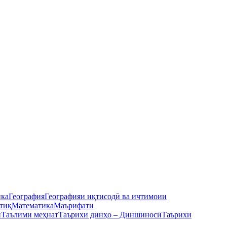
ика
География
Географияи иқтисодӣ ва иҷтимоии
тиқ
Математика
Маърифати
ӣ
Таълими меҳнат
Таърихи динҳо – Диншиносӣ
Таърихи