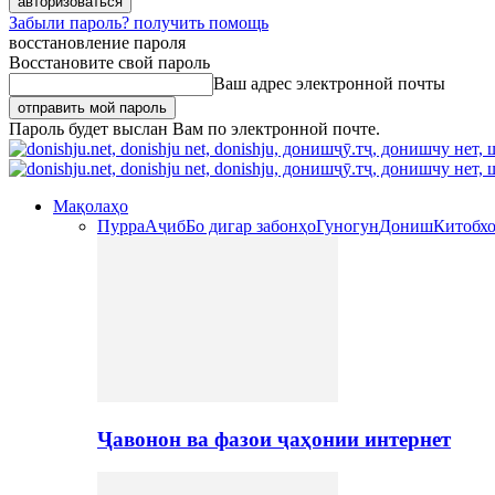
Забыли пароль? получить помощь
восстановление пароля
Восстановите свой пароль
Ваш адрес электронной почты
Пароль будет выслан Вам по электронной почте.
Мақолаҳо
Пурра
Аҷиб
Бо дигар забонҳо
Гуногун
Дониш
Китобх
Ҷавонон ва фазои ҷаҳонии интернет