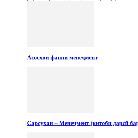
Асосҳои фанни менеҷмент
Сарсухан – Менеҷмент (китоби дарсӣ ба