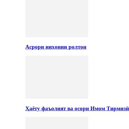
Асрори ниҳонии ролтон
Ҳаёту фаъолият ва осори Имом Тирмизӣ