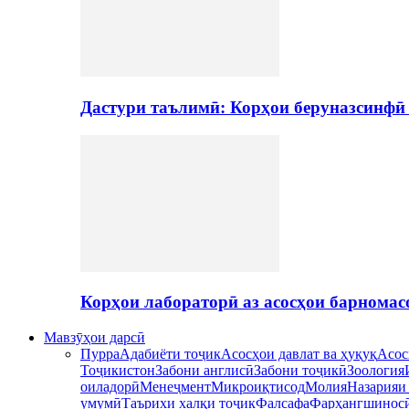
Дастури таълимӣ: Корҳои беруназсинфӣ
Корҳои лабораторӣ аз асосҳои барномас
Мавзӯҳои дарсӣ
Пурра
Адабиёти тоҷик
Асосҳои давлат ва ҳуқуқ
Асос
Тоҷикистон
Забони англисӣ
Забони тоҷикӣ
Зоология
оиладорӣ
Менеҷмент
Микроиқтисод
Молия
Назарияи
умумӣ
Таърихи халқи тоҷик
Фалсафа
Фарҳангшинос