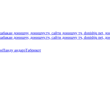
он
Панду андарз
Табрикот