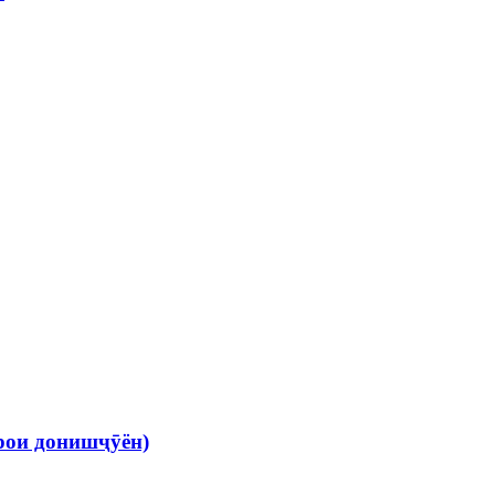
рои донишҷӯён)