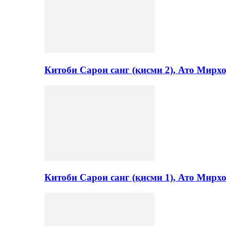
Китоби Сарои санг (қисми 2), Ато Мирх
Китоби Сарои санг (қисми 1), Ато Мирх