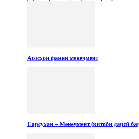
Асосҳои фанни менеҷмент
Сарсухан – Менеҷмент (китоби дарсӣ ба