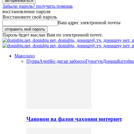
Забыли пароль? получить помощь
восстановление пароля
Восстановите свой пароль
Ваш адрес электронной почты
Пароль будет выслан Вам по электронной почте.
Мақолаҳо
Пурра
Аҷиб
Бо дигар забонҳо
Гуногун
Дониш
Китобх
Ҷавонон ва фазои ҷаҳонии интернет