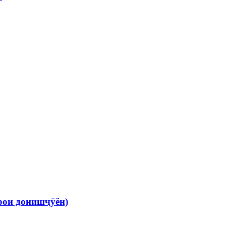
рои донишҷӯён)