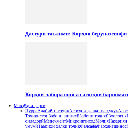
Дастури таълимӣ: Корҳои беруназсинфӣ
Корҳои лабораторӣ аз асосҳои барномас
Мавзӯҳои дарсӣ
Пурра
Адабиёти тоҷик
Асосҳои давлат ва ҳуқуқ
Асос
Тоҷикистон
Забони англисӣ
Забони тоҷикӣ
Зоология
оиладорӣ
Менеҷмент
Микроиқтисод
Молия
Назарияи
умумӣ
Таърихи халқи тоҷик
Фалсафа
Фарҳангшинос