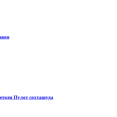
авон
етоди Пулот сохташуда