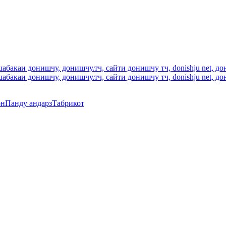
он
Панду андарз
Табрикот