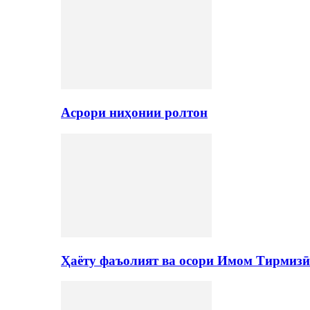
Асрори ниҳонии ролтон
Ҳаёту фаъолият ва осори Имом Тирмизӣ