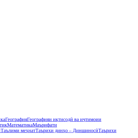
ика
География
Географияи иқтисодӣ ва иҷтимоии
тиқ
Математика
Маърифати
ӣ
Таълими меҳнат
Таърихи динҳо – Диншиносӣ
Таърихи