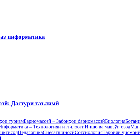
 аз информатика
озӣ: Дастури таълимӣ
ҳои туризм
Барномасозӣ – Забонҳои барномасозӣ
Биология
Ботан
Информатика – Технологияи иттилоотӣ
Иншо ва мавзӯи озод
Ман
 иқтисод
Педагогика
Сиёсатшиносӣ
Сотсиология
Тарбияи ҷисмон
ӣ