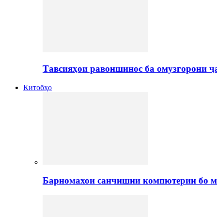
Тавсияҳои равоншинос ба омузгорони ҷ
Китобҳо
Барномахои санчишии компютерии бо м