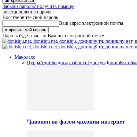
Забыли пароль? получить помощь
восстановление пароля
Восстановите свой пароль
Ваш адрес электронной почты
Пароль будет выслан Вам по электронной почте.
Мақолаҳо
Пурра
Аҷиб
Бо дигар забонҳо
Гуногун
Дониш
Китобх
Ҷавонон ва фазои ҷаҳонии интернет