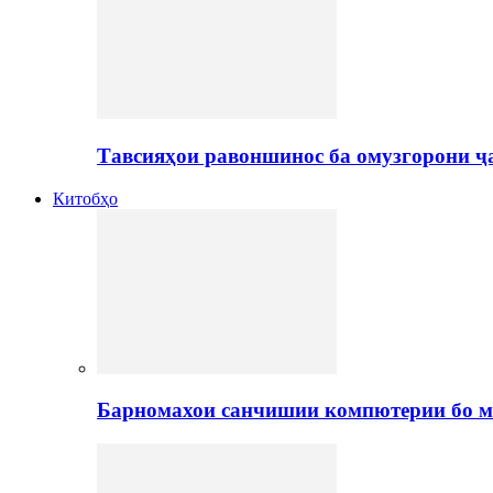
Тавсияҳои равоншинос ба омузгорони ҷ
Китобҳо
Барномахои санчишии компютерии бо м