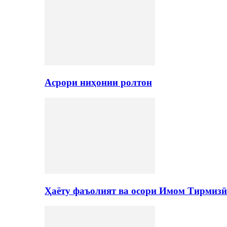
Асрори ниҳонии ролтон
Ҳаёту фаъолият ва осори Имом Тирмизӣ