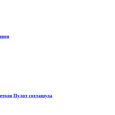
авон
етоди Пулот сохташуда