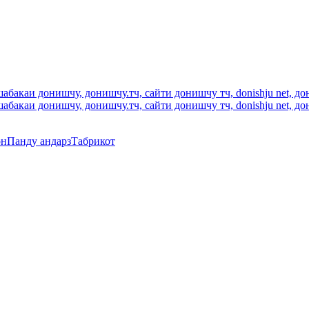
он
Панду андарз
Табрикот