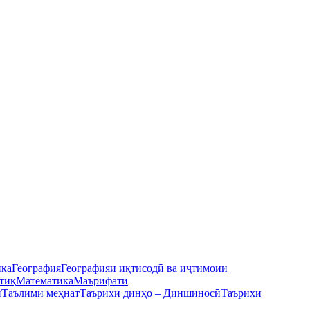
ика
География
Географияи иқтисодӣ ва иҷтимоии
тиқ
Математика
Маърифати
ӣ
Таълими меҳнат
Таърихи динҳо – Диншиносӣ
Таърихи