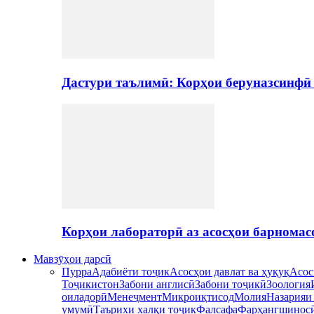
Дастури таълимӣ: Корҳои беруназсинфӣ
Корҳои лабораторӣ аз асосҳои барномас
Мавзӯҳои дарсӣ
Пурра
Адабиёти тоҷик
Асосҳои давлат ва ҳуқуқ
Асос
Тоҷикистон
Забони англисӣ
Забони тоҷикӣ
Зоология
оиладорӣ
Менеҷмент
Микроиқтисод
Молия
Назарияи
умумӣ
Таърихи халқи тоҷик
Фалсафа
Фарҳангшинос