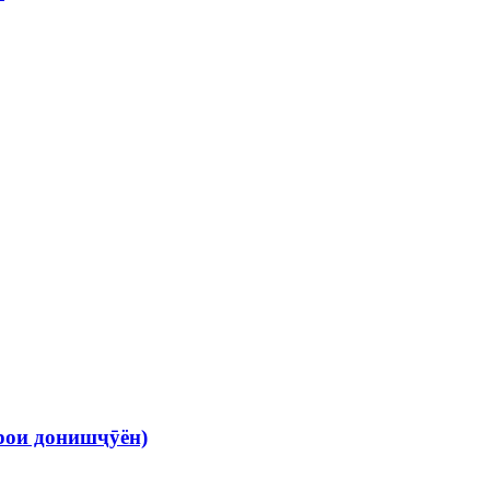
рои донишҷӯён)