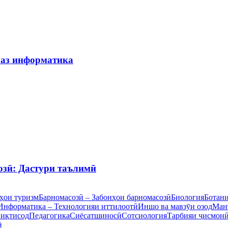
 аз информатика
озӣ: Дастури таълимӣ
ҳои туризм
Барномасозӣ – Забонҳои барномасозӣ
Биология
Ботан
Информатика – Технологияи иттилоотӣ
Иншо ва мавзӯи озод
Ман
 иқтисод
Педагогика
Сиёсатшиносӣ
Сотсиология
Тарбияи ҷисмон
ӣ