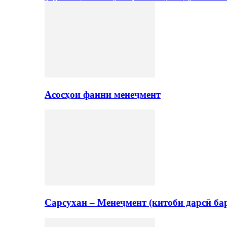
Асосҳои фанни менеҷмент
Сарсухан – Менеҷмент (китоби дарсӣ ба