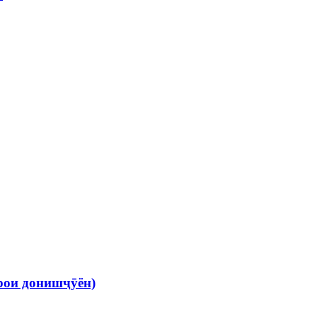
рои донишҷӯён)