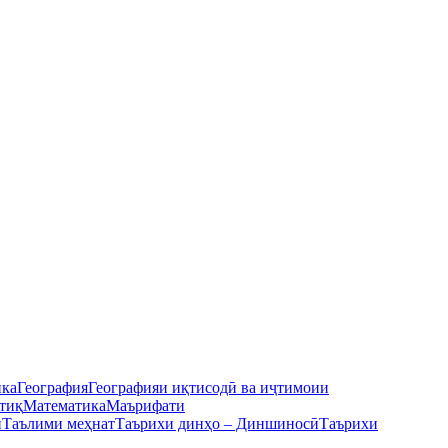
ика
География
Географияи иқтисодӣ ва иҷтимоии
тиқ
Математика
Маърифати
ӣ
Таълими меҳнат
Таърихи динҳо – Диншиносӣ
Таърихи