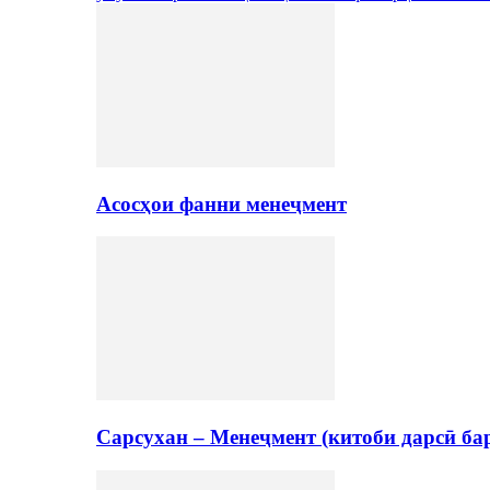
Асосҳои фанни менеҷмент
Сарсухан – Менеҷмент (китоби дарсӣ ба