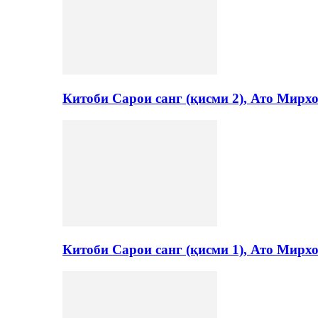
Китоби Сарои санг (қисми 2), Ато Мирх
Китоби Сарои санг (қисми 1), Ато Мирх