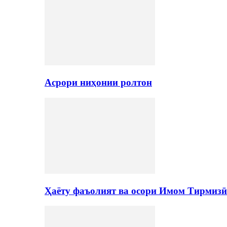
Асрори ниҳонии ролтон
Ҳаёту фаъолият ва осори Имом Тирмизӣ