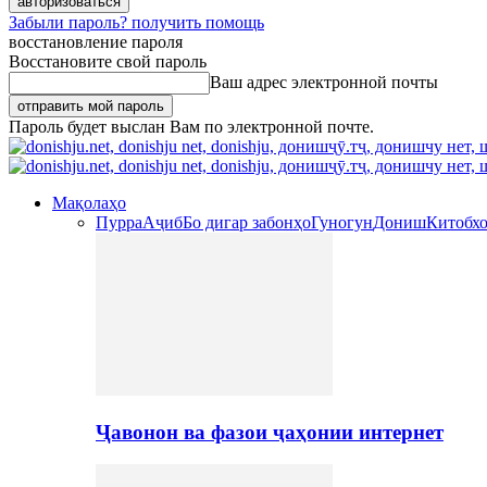
Забыли пароль? получить помощь
восстановление пароля
Восстановите свой пароль
Ваш адрес электронной почты
Пароль будет выслан Вам по электронной почте.
Мақолаҳо
Пурра
Аҷиб
Бо дигар забонҳо
Гуногун
Дониш
Китобх
Ҷавонон ва фазои ҷаҳонии интернет