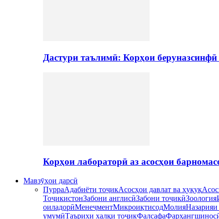
Дастури таълимӣ: Корҳои беруназсинфӣ
Корҳои лабораторӣ аз асосҳои барномас
Мавзӯҳои дарсӣ
Пурра
Адабиёти тоҷик
Асосҳои давлат ва ҳуқуқ
Асос
Тоҷикистон
Забони англисӣ
Забони тоҷикӣ
Зоология
оиладорӣ
Менеҷмент
Микроиқтисод
Молия
Назарияи
умумӣ
Таърихи халқи тоҷик
Фалсафа
Фарҳангшинос