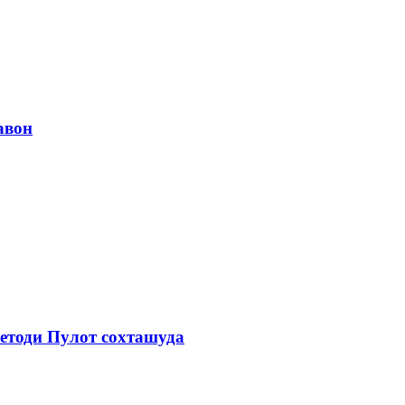
авон
етоди Пулот сохташуда