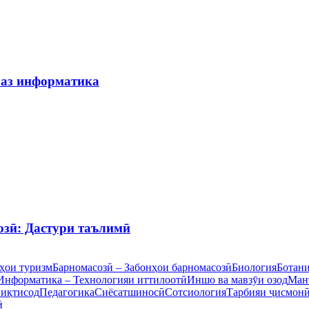
 аз информатика
озӣ: Дастури таълимӣ
ҳои туризм
Барномасозӣ – Забонҳои барномасозӣ
Биология
Ботан
Информатика – Технологияи иттилоотӣ
Иншо ва мавзӯи озод
Ман
 иқтисод
Педагогика
Сиёсатшиносӣ
Сотсиология
Тарбияи ҷисмон
ӣ