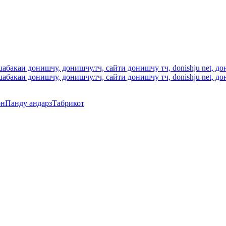
он
Панду андарз
Табрикот