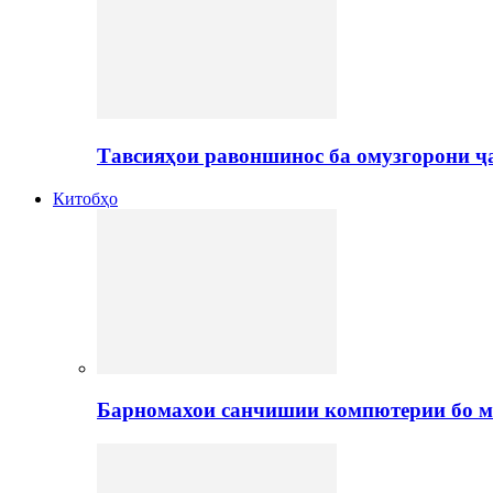
Тавсияҳои равоншинос ба омузгорони ҷ
Китобҳо
Барномахои санчишии компютерии бо м