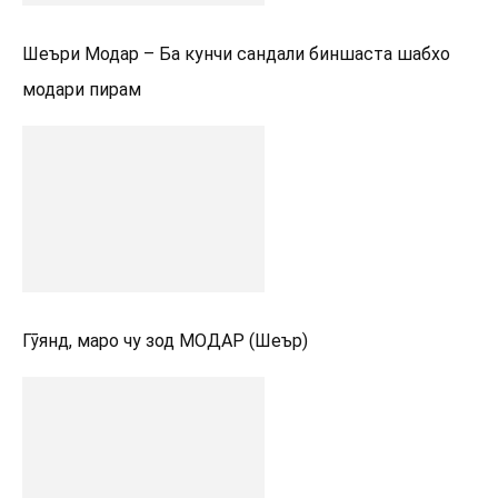
Шеъри Модар – Ба кунчи сандали биншаста шабхо
модари пирам
Гӯянд, маро чу зод МОДАР (Шеър)