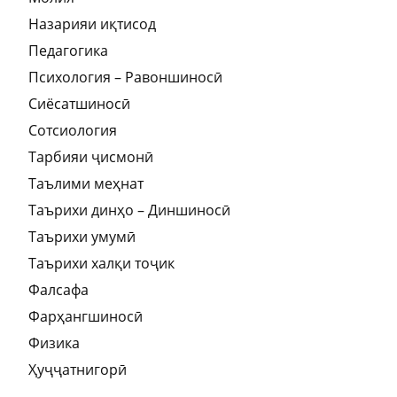
Назарияи иқтисод
Педагогика
Психология – Равоншиносӣ
Сиёсатшиносӣ
Сотсиология
Тарбияи ҷисмонӣ
Таълими меҳнат
Таърихи динҳо – Диншиносӣ
Таърихи умумӣ
Таърихи халқи тоҷик
Фалсафа
Фарҳангшиносӣ
Физика
Ҳуҷҷатнигорӣ