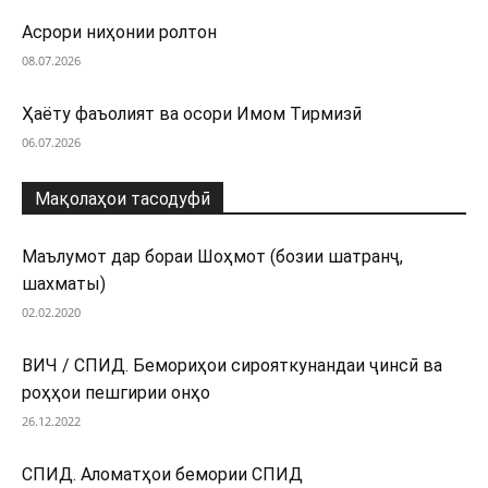
Асрори ниҳонии ролтон
08.07.2026
Ҳаёту фаъолият ва осори Имом Тирмизӣ
06.07.2026
Мақолаҳои тасодуфӣ
Маълумот дар бораи Шоҳмот (бозии шатранҷ,
шахматы)
02.02.2020
ВИЧ / СПИД. Бемориҳои сирояткунандаи ҷинсӣ ва
роҳҳои пешгирии онҳо
26.12.2022
СПИД. Аломатҳои бемории СПИД