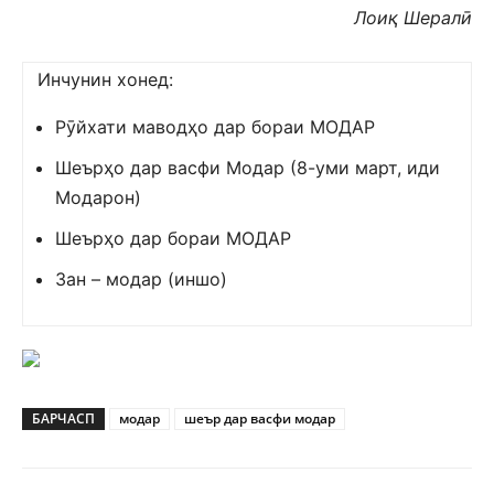
Лоиқ Шералӣ
Инчунин хонед:
Рӯйхати маводҳо дар бораи МОДАР
Шеърҳо дар васфи Модар (8-уми март, иди
Модарон)
Шеърҳо дар бораи МОДАР
Зан – модар (иншо)
БАРЧАСП
модар
шеър дар васфи модар