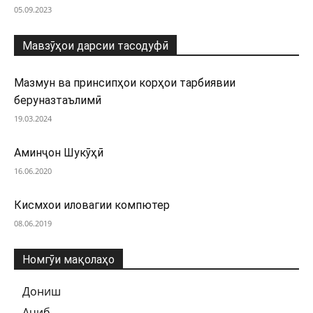
05.09.2023
Мавзӯҳои дарсии тасодуфӣ
Мазмун ва принсипҳои корҳои тарбиявии
беруназтаълимӣ
19.03.2024
Аминҷон Шукӯҳӣ
16.06.2020
Кисмхои иловагии компютер
08.06.2019
Номгӯи мақолаҳо
Дониш
Аҷиб