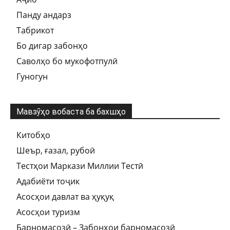
Панду андарз
Табрикот
Бо дигар забонҳо
Саволҳо бо мукофотпулӣ
Гуногун
Мавзӯҳо вобаста ба бахшҳо
Китобҳо
Шеър, ғазал, рубоӣ
Тестҳои Маркази Миллии Тестӣ
Адабиёти тоҷик
Асосҳои давлат ва ҳуқуқ
Асосҳои туризм
Барномасозӣ – Забонҳои барномасозӣ