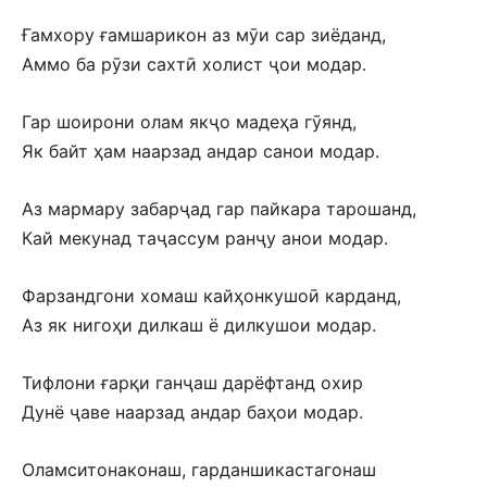
Ғамхору ғамшарикон аз мӯи сар зиёданд,
Аммо ба рӯзи сахтӣ холист ҷои модар.
Гар шоирони олам якҷо мадеҳа гӯянд,
Як байт ҳам наарзад андар санои модар.
Аз мармару забарҷад гар пайкара тарошанд,
Кай мекунад таҷассум ранҷу анои модар.
Фарзандгони хомаш кайҳонкушоӣ карданд,
Аз як нигоҳи дилкаш ё дилкушои модар.
Тифлони ғарқи ганҷаш дарёфтанд охир
Дунё ҷаве наарзад андар баҳои модар.
Оламситонаконаш, гарданшикастагонаш