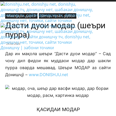
Мавзӯҳои дарсӣ
Шеър, ғазал, рубоӣ
Дасти дуои модар (шеъри
пурра)
24.02.2026
Донишчу | забони точики
Дар ин мақола шеъри “Дасти дуои модар” – Сад
чону дил фидои як муддаои модар дар шакли
пурра оварда мешавад. Шеъри МОДАР аз сайти
Донишҷӯ –
www.DONISHJU.net
ҚАСИДАИ МОДАР