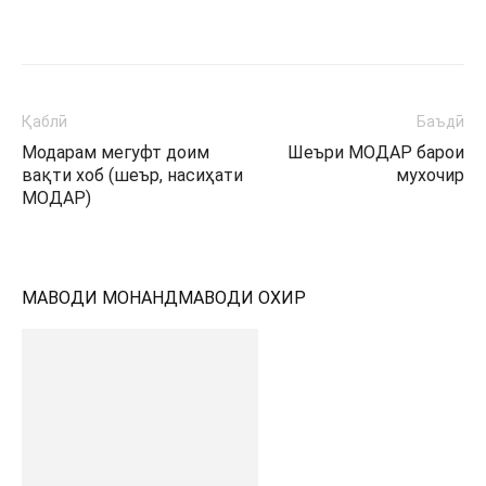
Қаблӣ
Баъдӣ
Модарам мегуфт доим
Шеъри МОДАР барои
вақти хоб (шеър, насиҳати
мухочир
МОДАР)
МАВОДИ МОНАНД
МАВОДИ ОХИР