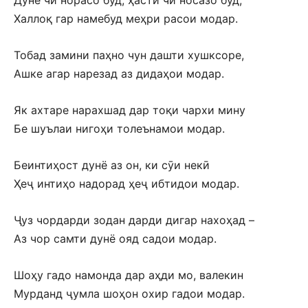
Дунё чи норасо буд, ҳастӣ чи носазо буд,
Халлоқ гар намебуд меҳри расои модар.
Тобад замини паҳно чун дашти хушксоре,
Ашке агар нарезад аз дидаҳои модар.
Як ахтаре нарахшад дар тоқи чархи мину
Бе шуълаи нигоҳи толеънамои модар.
Беинтиҳост дунё аз он, ки сӯи некӣ
Ҳеҷ интиҳо надорад ҳеҷ ибтидои модар.
Ҷуз чордарди зодан дарди дигар нахоҳад –
Аз чор самти дунё ояд садои модар.
Шоҳу гадо намонда дар аҳди мо, валекин
Мурданд ҷумла шоҳон охир гадои модар.