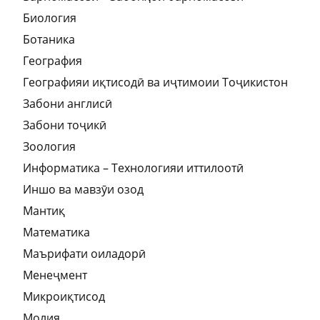
Биология
Ботаника
География
Географияи иқтисодӣ ва иҷтимоии Тоҷикистон
Забони англисӣ
Забони тоҷикӣ
Зоология
Информатика – Технологияи иттилоотӣ
Иншо ва мавзӯи озод
Мантиқ
Математика
Маърифати оиладорӣ
Менеҷмент
Микроиқтисод
Молия