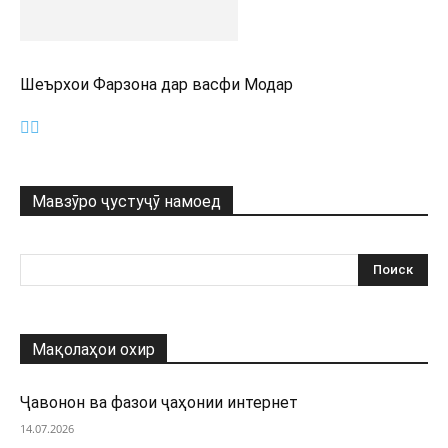
Шеърхои Фарзона дар васфи Модар
Мавзӯро ҷустуҷӯ намоед
Мақолаҳои охир
Ҷавонон ва фазои ҷаҳонии интернет
14.07.2026