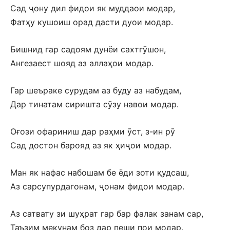
Сад ҷону дил фидои як муддаои модар,
Фатҳу кушоиш орад дасти дуои модар.
Бишнид гар садоям дунёи сахтгӯшон,
Ангезаест шояд аз аллаҳои модар.
Гар шеъраке сурудам аз буду аз набудам,
Дар тинатам сиришта сӯзу навои модар.
Оғози офариниш дар раҳми ӯст, з-ин рӯ
Сад достон барояд аз як ҳиҷои модар.
Ман як нафас набошам бе ёди зоти қудсаш,
Аз сарсупурдагонам, ҷонам фидои модар.
Аз сатвату зи шуҳрат гар бар фалак занам сар,
Таъзим мекунам боз дар пеши пои модар.