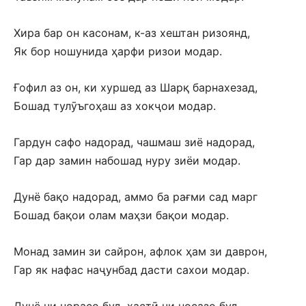
Хира бар он касонам, к-аз хештан ризоянд,
Як бор ношунида ҳарфи ризои модар.
Ғофил аз он, ки хуршед аз Шарқ барнахезад,
Бошад тулӯъгоҳаш аз хокҷои модар.
Гардун сафо надорад, чашмаш зиё надорад,
Гар дар замин набошад нуру зиёи модар.
Дунё бақо надорад, аммо ба рағми сад марг
Бошад бақои олам маҳзи бақои модар.
Монад замин зи сайрон, афлок ҳам зи даврон,
Гар як нафас наҷунбад дасти сахои модар.