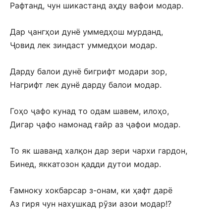
Рафтанд, чун шикастанд аҳду вафои модар.
Дар ҷангҳои дунё уммедҳош мурданд,
Ҷовид лек зиндаст уммедҳои модар.
Дарду балои дунё бигрифт модари зор,
Нагрифт лек дунё дарду балои модар.
Гоҳо ҷафо кунад то одам шавем, илоҳо,
Дигар ҷафо намонад ғайр аз ҷафои модар.
То як шаванд халқон дар зери чархи гардон,
Бинед, яккатозон қадди дутои модар.
Ғамноку хокбарсар з-онам, ки ҳафт дарё
Аз гиря чун нахушкад рӯзи азои модар!?